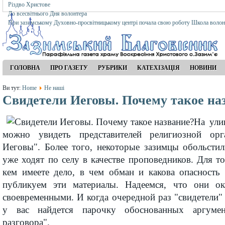
Різдво Христове
До всесвітнього Дня волонтера
При зазимському Духовно-просвітницькому центрі почала свою роботу Школа волон
ГОЛОВНА
ПРО ГАЗЕТУ
РУБРИКИ
КАТЕХІЗАЦІЯ
НОВИНИ
Ви тут:
Home
Не наші
Свидетели Иеговы. Почему такое на
На ули
можно увидеть представителей религиозной орг
Иеговы". Более того, некоторые зазимцы обольсти
уже ходят по селу в качестве проповедников. Для т
кем имеете дело, в чем обман и какова опасность
публикуем эти материалы. Надеемся, что они о
своевременными. И когда очередной раз "свидетели"
у вас найдется парочку обоснованных аргумен
разговора".