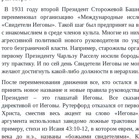
В 1931 году второй Президент Сторожевой Баш
переименовал организацию «Международные иссл
«Свидетели Иеговы». Такой шаг был предпринят на 
с инакомыслием в среде членов культа. Многие из них
агрессивной политикой нового руководителя по ук
того безграничной власти. Например, старожилы орг
первому Президенту Чарльзу Расселу носили бороды
эту практику. И по сей день Свидетели Иеговы не мог
желают достигнуть какой-либо должности в иерархии
После переименования движения все, кто остался в
принять новое название и новые правила руководства
Президент – это глашатай Иеговы. Все сказан
директивой от Иеговы. Рутерфорд отказался от перв
Христа, сместив весь акцент на слово «Иегова»
аргумента использовал заведомо ложные трактовки 
примеру, стихи из Исаия 43:10-12, в котором евреи, 
века до н.э., названы «божьими свидетелями». К