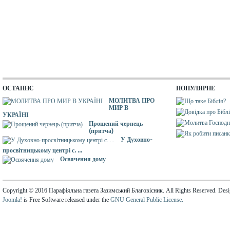
ОСТАННЄ
ПОПУЛЯРНЕ
МОЛИТВА ПРО
МИР В
УКРАЇНІ
Прощений чернець
(притча)
У Духовно-
просвітницькому центрі с. ...
Освячення дому
Copyright © 2016 Парафіяльна газета Зазимський Благовісник. All Rights Reserved. Des
Joomla!
is Free Software released under the
GNU General Public License.