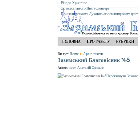
Різдво Христове
До всесвітнього Дня волонтера
При зазимському Духовно-просвітницькому цент
ГОЛОВНА
ПРО ГАЗЕТУ
РУБРИКИ
Ви тут:
Home
Архів газети
Зазимський Благовісник №5
Автор:
прот. Анатолій Слинько
Переглянути Зазимс