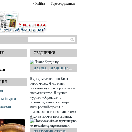
Увійти
Зареєструватися
ТУ
СВІДЧЕННЯ
ЯКОЖЕ БЛУДНИЦУ...
ети
Я догадывалась, что Киев —
АЦІЯ
город чудес. Чудо меня
постигло здесь, в первом моем
ня
паломничестве. Я купила
журнал «Отрок.ua» с
ські курси
обложкой, синей, как море
 школа
моей родной страны, с
красивыми осенними листьями.
А когда прочла весь журнал,
была поражена: как это
получилось у журналистов
сделать номер специально для
ЦЕРКОВНЕ СІМ’Я: ...