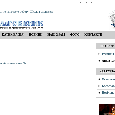
рі почала свою роботу Школа волонтерів
КАТЕХІЗАЦІЯ
НОВИНИ
НАШ ХРАМ
ФОТО
КОНТАКТИ
ПРО ГАЗЕ
Редакція
Архів газ
ький Благовісник №5
КАТЕХІЗ
Оглашен
Богослов
Недільна