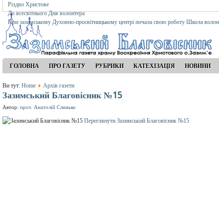
Різдво Христове
До всесвітнього Дня волонтера
При зазимському Духовно-просвітницькому центрі почала свою роботу Школа волон
ГОЛОВНА
ПРО ГАЗЕТУ
РУБРИКИ
КАТЕХІЗАЦІЯ
НОВИНИ
Ви тут:
Home
Архів газети
Зазимський Благовісник №15
Автор:
прот. Анатолій Слинько
Переглянути Зазимський Благовісник №15