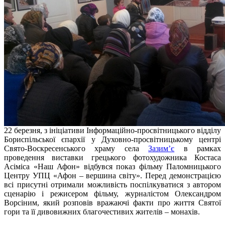
22 березня, з ініціативи Інформаційно-просвітницького відділу
Бориспільської єпархії у Духовно-просвітницькому центрі
Свято-Воскресенського храму села
Зазим’є
в рамках
проведення виставки грецького фотохудожника Костаса
Асіміса «Наш Афон» відбувся показ фільму Паломницького
Центру УПЦ «Афон – вершина світу». Перед демонстрацією
всі присутні отримали можливість поспілкуватися з автором
сценарію і режисером фільму, журналістом Олександром
Ворсіним, який розповів вражаючі факти про життя Святої
гори та її дивовижних благочестивих жителів – монахів.