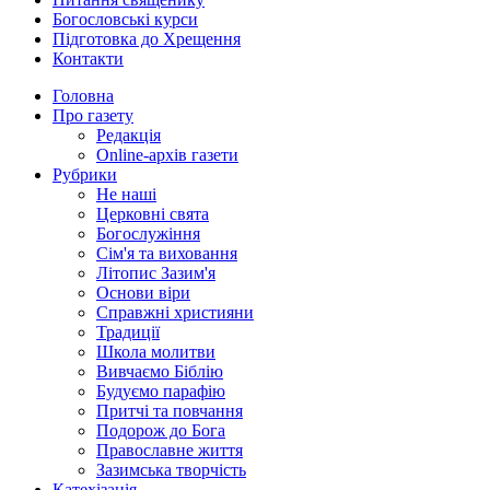
Богословські курси
Підготовка до Хрещення
Контакти
Головна
Про газету
Редакція
Online-архів газети
Рубрики
Не наші
Церковні свята
Богослужіння
Сім'я та виховання
Літопис Зазим'я
Основи віри
Справжні християни
Традиції
Школа молитви
Вивчаємо Біблію
Будуємо парафію
Притчі та повчання
Подорож до Бога
Православне життя
Зазимська творчість
Катехізація