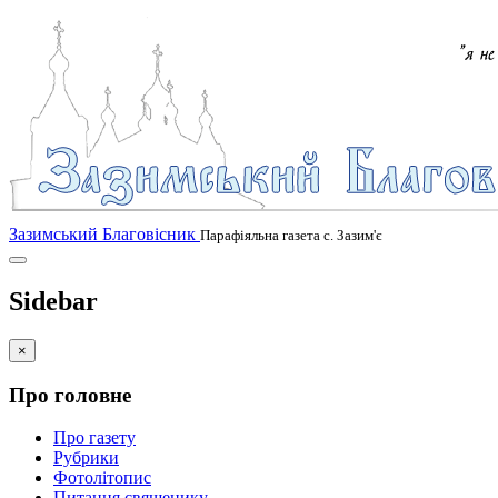
Зазимський Благовісник
Парафіяльна газета с. Зазим'є
Sidebar
×
Про головне
Про газету
Рубрики
Фотолітопис
Питання священику