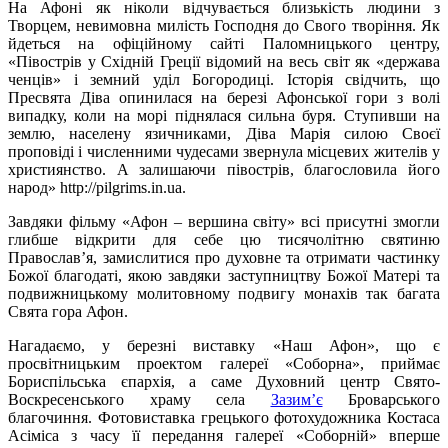
На Афоні як ніколи відчувається близькість людини з
Творцем, невимовна милість Господня до Свого творіння. Як
йдеться на офіційному сайті Паломницького центру,
«Півострів у Східній Греції відомий на весь світ як «держава
ченців» і земний уділ Богородиці. Історія свідчить, що
Пресвята Діва опинилася на березі Афонської гори з волі
випадку, коли на морі піднялася сильна буря. Ступивши на
землю, населену язичниками, Діва Марія силою Своєї
проповіді і численними чудесами звернула місцевих жителів у
християнство. А залишаючи півострів, благословила його
народ» http://pilgrims.in.ua.
Завдяки фільму «Афон – вершина світу» всі присутні змогли
глибше відкрити для себе цю тисячолітню святиню
Православ’я, замислитися про духовне та отримати частинку
Божої благодаті, якою завдяки заступництву Божої Матері та
подвижницькому молитовному подвигу монахів так багата
Свята гора Афон.
Нагадаємо, у березні виставку «Наш Афон», що є
просвітницьким проектом галереї «Соборна», приймає
Бориспільська єпархія, а саме Духовний центр Свято-
Воскресенського храму села
Зазим’є
Броварського
благочиння. Фотовиставка грецького фотохудожника Костаса
Асіміса з часу її передання галереї «Соборній» вперше