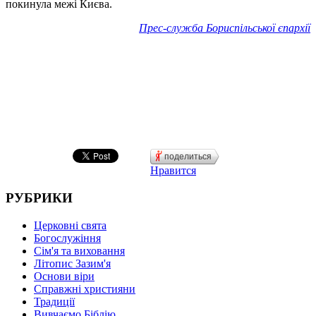
покинула межі Києва.
Прес-служба Бориспільської єпархії
поделиться
Нравится
РУБРИКИ
Церковні свята
Богослужіння
Сім'я та виховання
Літопис Зазим'я
Основи віри
Справжні християни
Традиції
Вивчаємо Біблію