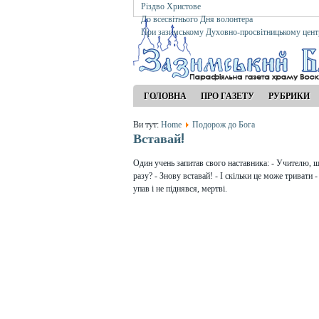
Різдво Христове
До всесвітнього Дня волонтера
При зазимському Духовно-просвітницькому цент
ГОЛОВНА
ПРО ГАЗЕТУ
РУБРИКИ
Ви тут:
Home
Подорож до Бога
Вставай!
Один учень запитав свого наставника: - Учителю, що
разу? - Знову вставай! - І скільки це може тривати -
упав і не піднявся, мертві.