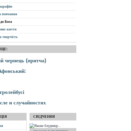
парафію
а повчання
до Бога
вне життя
а творчість
 ЩЕ:
 чернець (притча)
Афонський:
тролейбусі
ле и случайностях
АЦІЯ
СВІДЧЕННЯ
ня