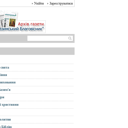
Увійти
Зареєструватися
 свята
іння
 виховання
Зазим'я
іри
і християни
олитви
 Біблію