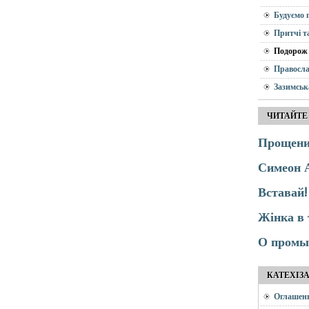
Будуємо 
Притчі т
Подорож 
Правосла
Зазимськ
ЧИТАЙТЕ
Прощений
Симеон 
Вставай!
Жінка в 
О промыс
КАТЕХІЗ
Оглашен