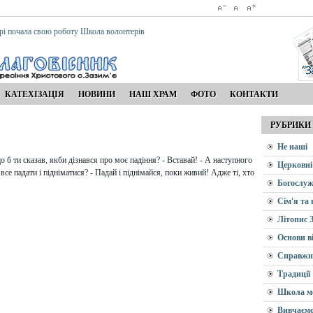
рі почала свою роботу Школа волонтерів
КАТЕХІЗАЦІЯ
НОВИНИ
НАШ ХРАМ
ФОТО
КОНТАКТИ
РУБРИКИ
Не наші
 б ти сказав, якби дізнався про моє падіння? - Вставай! - А наступного
Церковні
 все падати і підніматися? - Падай і піднімайся, поки живий! Адже ті, хто
Богослуж
Сім'я та
Літопис 
Основи в
Справжн
Традиції
Школа м
Вивчаємо