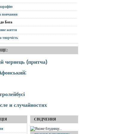
парафію
а повчання
до Бога
вне життя
а творчість
 ЩЕ:
 чернець (притча)
Афонський:
тролейбусі
ле и случайностях
АЦІЯ
СВІДЧЕННЯ
ня