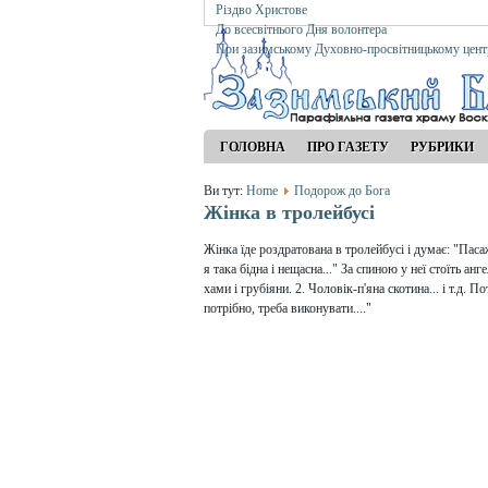
Різдво Христове
До всесвітнього Дня волонтера
При зазимському Духовно-просвітницькому цент
ГОЛОВНА
ПРО ГАЗЕТУ
РУБРИКИ
Ви тут:
Home
Подорож до Бога
Жінка в тролейбусі
Жінка їде роздратована в тролейбусі і думає: "Пасаж
я така бідна і нещасна..." За спиною у неї стоїть а
хами і грубіяни. 2. Чоловік-п'яна скотина... і т.д. 
потрібно, треба виконувати...."