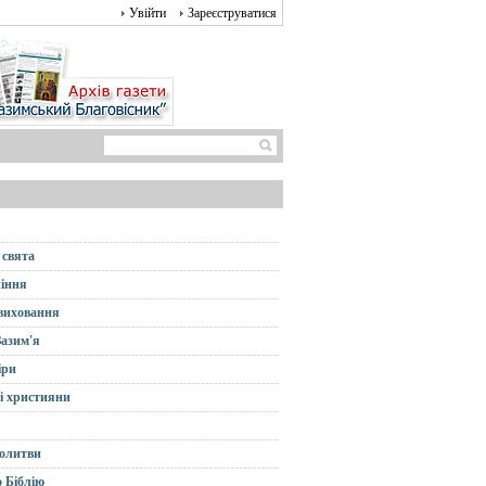
Увійти
Зареєструватися
 свята
іння
 виховання
Зазим'я
іри
і християни
олитви
 Біблію