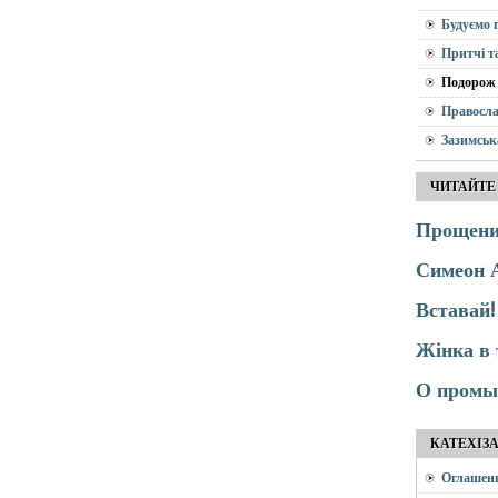
Будуємо 
Притчі т
Подорож 
Правосла
Зазимськ
ЧИТАЙТЕ
Прощений
Симеон 
Вставай!
Жінка в 
О промыс
КАТЕХІЗ
Оглашен