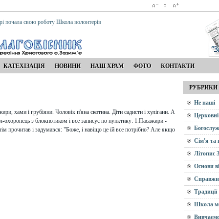
рі почала свою роботу Школа волонтерів
КАТЕХІЗАЦІЯ
НОВИНИ
НАШ ХРАМ
ФОТО
КОНТАКТИ
РУБРИКИ
Не наші
ири, хами і грубіяни. Чоловік п'яна скотина. Діти садисти і хулігани. А
Церковні
нгел-охоронець з блокнотиком і все записує по пунктику: 1.Пасажири -
Богослуж
Потім прочитав і задумався: "Боже, і навіщо це їй все потрібно? Але якщо
Сім'я та
Літопис 
Основи в
Справжн
Традиції
Школа м
Вивчаємо