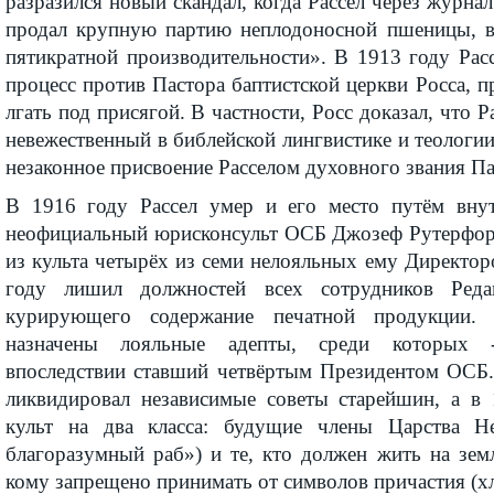
разразился новый скандал, когда Рассел через журн
продал крупную партию неплодоносной пшеницы, в
пятикратной производи­тельности». В 1913 году Ра
процесс против Пастора баптистской церкви Росса, 
лгать под присягой. В частности, Росс доказал, что Р
невежественный в библейской лингвистике и теологии.
незаконное присвоение Расселом духовного звания Па
В 1916 году Рассел умер и его место путём внут
неофициальный юрисконсульт ОСБ Джозеф Рутерфорд
из культа четырёх из семи нелояльных ему Директор
году лишил должностей всех сотрудников Реда
курирующего содержание печатной продукции
назначены лояльные адепты, среди которых 
впоследствии ставший четвёртым Президентом ОСБ.
ликвиди­ровал неза­ви­си­мые советы старейшин, а в
культ на два класса: будущие члены Царства Н
благоразумный раб») и те, кто должен жить на зем
кому запрещено принимать от символов причастия (хл