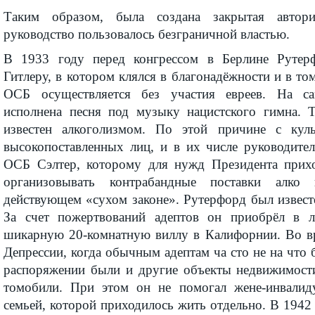
Таким образом, была создана закрытая автори
руководство пользовалось безграничной властью.
В 1933 году перед конгрессом в Берлине Рутер
Гитлеру, в котором клялся в благонадёжности и в то
ОСБ осуществляется без участия евреев. На с
исполнена песня под музыку нацистского гимна. 
известен алкоголизмом. По этой причине с кул
высокопоставленных лиц, и в их числе руководител
ОСБ Сэлтер, которому для нужд Президента прихо
организовывать контрабандные поставки ал
действующем «сухом законе». Рутерфорд был извест
За счет пожертвований адептов он приобрёл в л
шикарную 20-комнатную виллу в Калифорнии. Во в
Депрессии, когда обычным адептам ча сто не на что б
распоряжении были и другие объекты недвижимости
томобили. При этом он не помогал жене-инвалиду
семьей, которой приходилось жить отдельно. В 1942