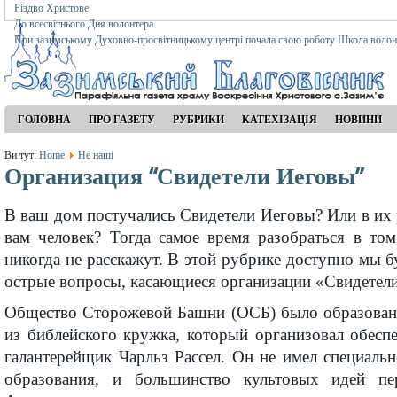
Різдво Христове
До всесвітнього Дня волонтера
При зазимському Духовно-просвітницькому центрі почала свою роботу Школа волон
ГОЛОВНА
ПРО ГАЗЕТУ
РУБРИКИ
КАТЕХІЗАЦІЯ
НОВИНИ
Ви тут:
Home
Не наші
Организация “Свидетели Иеговы”
В ваш дом постучались Свидетели Иеговы? Или в их
вам человек? Тогда самое время разобраться в том
никогда не расскажут. В этой рубрике доступно мы 
острые вопросы, касающиеся организации «Свидетел
Общество Сторожевой Башни (ОСБ) было образован
из библейского кружка, который организовал обесп
галантерейщик Чарльз Рассел. Он не имел специаль
образования, и большинство культовых идей пе