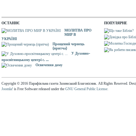
ОСТАННЄ
ПОПУЛЯРНЕ
МОЛИТВА ПРО
МИР В
УКРАЇНІ
Прощений чернець
(притча)
У Духовно-
просвітницькому центрі с. ...
Освячення дому
Copyright © 2016 Парафіяльна газета Зазимський Благовісник. All Rights Reserved. Des
Joomla!
is Free Software released under the
GNU General Public License.