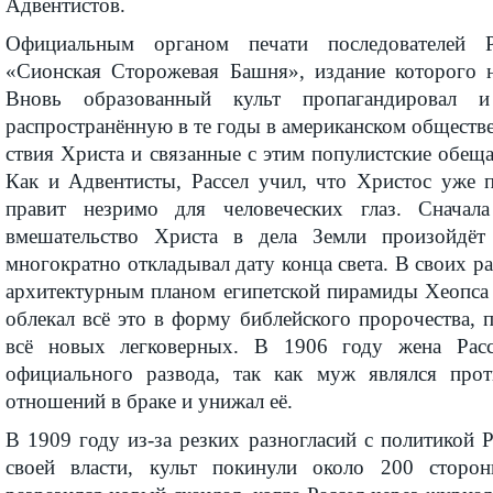
Адвентистов.
Официальным органом печати последователей Р
«Сионская Сторожевая Башня», издание которого н
Вновь образованный культ пропагандировал 
распространённую в те годы в американском обществ
ствия Христа и связанные с этим популистские обеща
Как и Адвентисты, Рассел учил, что Христос уже 
правит незримо для человеческих глаз. Сначал
вмешательство Христа в дела Земли произойдёт
многократно откладывал дату конца света. В своих ра
архитектурным планом египетской пирамиды Хеопса 
облекал всё это в форму библейского пророчества, 
всё новых легковерных. В 1906 году жена Рас
официального развода, так как муж являлся прот
отноше­ний в браке и унижал её.
В 1909 году из-за резких разногласий с политикой 
своей власти, культ покинули около 200 сторо