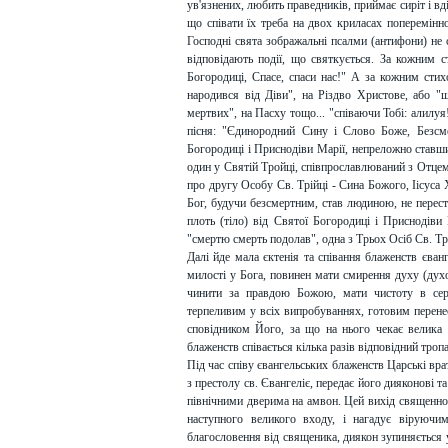
ув'язнених, любить праведників, приймає сиріт і вд
що співати їх треба на двох криласах поперемінн
Господні свята зображальні псалми (антифони) не с
відповідають події, що святкується. За кожним 
Богородиці, Спасе, спаси нас!" А за кожним сти
народився від Діви", на Різдво Христове, або "
мертвих", на Пасху тощо... "співаючи Тобі: алилуя
пісня: "Єдинородний Сину і Слово Боже, Безсме
Богородиці і Приснодіви Марії, непреложно ставши
один у Святій Тройці, співпрославлюваний з Отцем
про другу Особу Св. Трійці - Сина Божого, Іісуса
Бог, будучи безсмертним, став людиною, не перес
плоть (тіло) від Святої Богородиці і Приснодіви
"смертю смерть подолав", одна з Трьох Осіб Св. Тр
Далі йде мала єктенія та співання блаженств єва
милості у Бога, повинен мати смирення духу (духо
чинити за правдою Божою, мати чистоту в сер
терпеливим у всіх випробуваннях, готовим перенес
сповідником Його, за що на нього чекає велика н
блаженств співається кілька разів відповідний тропа
Під час співу євангельських блаженств Царські вр
з престолу св. Євангеліє, передає його дияконові т
північними дверима на амвон. Цей вихід священнос
наступного великого входу, і нагадує віруючи
благословення від священика, диякон зупиняється у