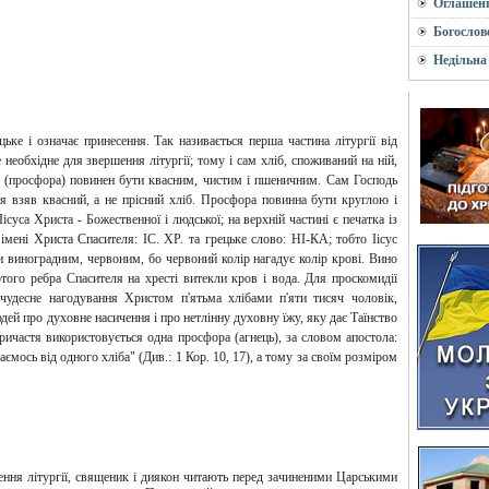
Оглашен
Богослов
Недільна
цьке і означає принесення. Так називається перша частина літургії від
 необхідне для звершення літургії; тому і сам хліб, споживаний на ній,
 (просфора) повинен бути квасним, чистим і пшеничним. Сам Господь
тя взяв квасний, а не прісний хліб. Просфора повинна бути круглою і
суса Христа - Божественної і людської; на верхній частині є печатка із
 імені Христа Спасителя: ІС. ХР. та грецьке слово: НІ-КА; тобто Іісус
 виноградним, червоним, бо червоний колір нагадує колір крові. Вино
того ребра Спасителя на хресті витекли кров і вода. Для проскомидії
чудесне нагодування Христом п'ятьма хлібами п'яти тисяч чоловік,
дей про духовне насичення і про нетлінну духовну їжу, яку дає Таїнство
 причастя використовується одна просфора (агнець), за словом апостола:
аємось від одного хліба" (Див.: 1 Кор. 10, 17), а тому за своїм розміром
ння літургії, священик і диякон читають перед зачиненими Царськими