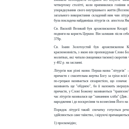
четвертому столітті, коли припинилися гоніння 
упорядкування свого внутрішнього життя (Вселенсь
загального використання складений ним чин літург
була покладена найдавніша літургія св. апостола Я
Св. Василій Великий був архиєпископом Кесарії 
подвиги на користь Церкви. Він залишив після себ
379р.
Св. Іоанн Золотоустий був архиєпископом Ко
красномовність, з якою він проповідував Слово Бож
молитвах, які читали священики таємно) скоротив ч
у 402 р. на засланні.
Літургія має різні назви. Перша назва "літургія" –
причастя є спасительна жертва Богу за гріхи всіє
по-грецьки називається євхаристією, що означає 
називають ще "обіднею", бо її належить звершуват
причастя, у Слові Божому називаються "трапезою" 
час літургія називалася ще "ламанням хліба" (Див.: 
народження і до воскресіння та вознесіння Його на
Порядок літургії такий: спочатку готується речо
здійснюється саме таїнство, і віруючі причащаються
1) проскомідію;