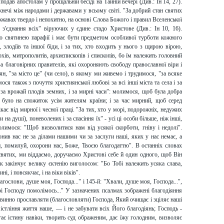
одав апостолам у прощальній бесіді на Тайній вечері (Див.: Ін 14, 27).
жнечі між народами і державами у всьому світі. "За добрий стан святих
жавах твердо і непохитно, на основі Слова Божого і правил Вселенської
 з'єднання всіх" віруючих у єдине стадо Христове (Див.: Ін 10, 16).
ю святинею парафії і має бути предметом особливої турботи кожного
 злодіїв та іншої біди, і за тих, хто входить у нього з щирою вірою,
ів, митрополитів, архиєпископів і єпископів, бо їм належить головний
за благовірних правителів, які охороняють свободу православної віри і
, "за місто це" (чи село), в якому ми живемо і трудимося, "за всяке
мося також з почуття християнської любові за всі інші міста та села і за
, за врожай плодів земних, і за мирні часи": молимося, щоб була добра
 було на спожиток усім жителям країни; і за час мирний, щоб серед
ає від мирної і чесної праці. "За тих, хто у морі, подорожніх, недужих
 на душі), поневолених і за спасіння їх" - усі ці особи більше, ніж інші,
имося: "Щоб визволитися нам від усякої скорботи, гніву і недолі".
нив нас не за ділами нашими чи за заслуги наші, яких у нас немає, а
аси, помилуй, охорони нас, Боже, Твоєю благодаттю". В останніх словах
святих, ми віддаємо, доручаємо Христові себе й один одного, щоб Він
закінчує велику єктенію виголосом: "Бо Тобі належить усяка слава,
і, і повсякчас, і на віки віків".
агослови, душе моя, Господа..." і 145-й: "Хвали, душе моя, Господа...",
і Господу помолімось..." У зазначених псалмах зображені благодіяння
винно прославляти (благословляти) Господа, Який очищає і зціляє наші
 істління життя наше, — і не забувати всіх Його благодіянь; Господь -
ає істину навіки, творить суд ображеним, дає їжу голодним, визволяє