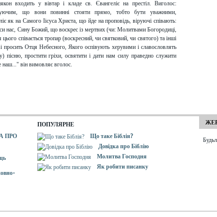
кон входить у вівтар і кладе св. Євангеліє на престіл. Виголос:
іруючим, що вони повинні стояти прямо, тобто бути уважними,
іє як на Самого Іісуса Христа, що йде на проповідь, віруючі співають:
аси нас, Сину Божий, що воскрес із мертвих (чи: Молитвами Богородиці,
я цього співається тропар (воскресний, чи святковий, чи святого) та інші
ві просить Отця Небесного, Якого оспівують херувими і славословлять
у) пісню, простити гріхи, освятити і дати нам силу праведно служити
 наш..." він вимовляє вголос.
ЖЕР
ПОПУЛЯРНЕ
А ПРО
Що таке Біблія?
Будьл
Довідка про Біблію
Молитва Господня
ць
Як робити писанку
овно-