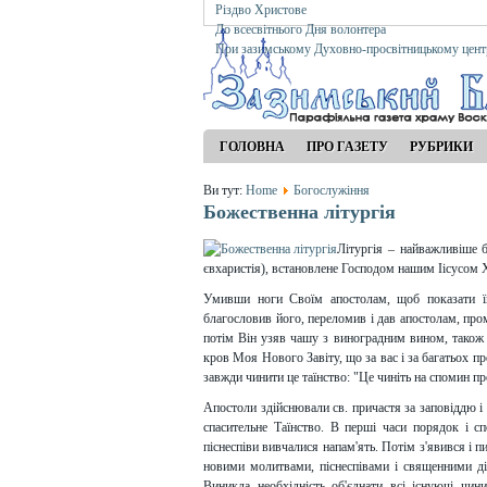
Різдво Христове
До всесвітнього Дня волонтера
При зазимському Духовно-просвітницькому цент
ГОЛОВНА
ПРО ГАЗЕТУ
РУБРИКИ
Ви тут:
Home
Богослужіння
Божественна літургія
Літургія – найважливіше б
євхаристія), встановлене Господом нашим Іісусом 
Умивши ноги Своїм апостолам, щоб показати ї
благословив його, переломив і дав апостолам, про
потім Він узяв чашу з виноградним вином, також б
кров Моя Нового Завіту, що за вас і за багатьох пр
завжди чинити це таїнство: "Це чиніть на спомин пр
Апостоли здійснювали св. причастя за заповіддю і 
спасительне Таїнство. В перші часи порядок і спо
піснеспіви вивчалися напам'ять. Потім з'явився і п
новими молитвами, піснеспівами і священними ді
Виникла необхідність об'єднати всі існуючі чин