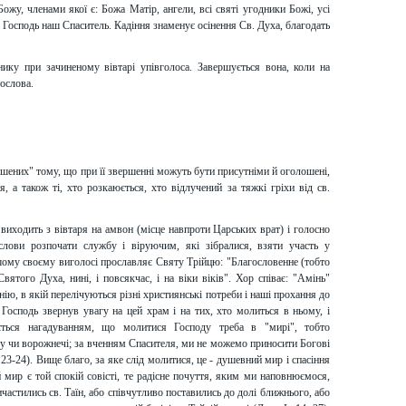
жу, членами якої є: Божа Матір, ангели, всі святі угодники Божі, усі
м Господь наш Спаситель. Кадіння знаменує осінення Св. Духа, благодать
ику при зачиненому вівтарі упівголоса. Завершується вона, коли на
сослова.
лошених" тому, що при її звершенні можуть бути присутніми й оголошені,
я, а також ті, хто розкаюється, хто відлучений за тяжкі гріхи від св.
иходить з вівтаря на амвон (місце навпроти Царських врат) і голосно
ослови розпочати службу і віруючим, які зібралися, взяти участь у
ому своєму виголосі прославляє Святу Трійцю: "Благословенне (тобто
вятого Духа, нині, і повсякчас, і на віки віків". Хор співає: "Амінь"
ію, в якій перелічуються різні християнські потреби і наші прохання до
Господь звернув увагу на цей храм і на тих, хто молиться в ньому, і
ається нагадуванням, що молитися Господу треба в "мирі", тобто
ву чи ворожнечі; за вченням Спасителя, ми не можемо приносити Богові
3-24). Вище благо, за яке слід молитися, це - душевний мир і спасіння
 мир є той спокій совісті, те радісне почуття, яким ми наповнюємося,
частились св. Таїн, або співчутливо поставились до долі ближнього, або