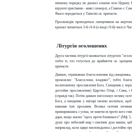
певному порядку на дискосі означає всю Церкву Бо
віруючі християни - живі і померлі, а Главою є Са
Якого передається у Таїнстві св. причастя.
Проскомідія проводиться священиком на жертовн
криласі читаються 3-й і 6-й (а іноді і 9-й) часи із Ча
Літургія оголошених
Друга частина літургії називається літургією "ого
тобто ті, хто готується до прийняття св. хрещенн
причастя.
Диякон, отримавши благословення від священика, в
промовляє: "Благослови, владико!", тобто благ
молитовному прославленні Бога. Священик у перш
достойне прославлення) Царство Отця, і Сина, і С
(справді так). Потім диякон виголошує велику єктен
Бога, а священик у вівтарі таємно молиться, щоб 
виконав їхні прохання. Велика єктенія почин
примирившись з усіма, не маючи ні проти кого гні
дари, якщо маємо "щось проти ближнього" (Мф 5, 2
душі: про небесний мир і спасіння душ наших; цей
наприклад, коли щиро висповідались і достойно при