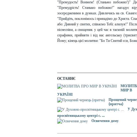
"Премудость! Вонмем! (Станьмо побожно!)" Дия
"Премудрість! Станьмо побожно!" нагадує в
зосередженими в думках. Дивлячись на св. Євангел
"Прийдіть, поклонімось і припадімо до Христа. Сп
або: Дивний у святих, співаємо Тобі: алилуя!" Післ
піснеспіви, а священик у цей час в таємній молит
серафими, прийняти і від нас ангельську (трисвят
Йому; кінець цієї молитви: "Бо Ти Святий єси, Боже
ОСТАННЄ
МОЛИТВ
МИР В
УКРАЇНІ
Прощений черне
(притча)
У Дух
просвітницькому центрі с. ...
Освячення дому