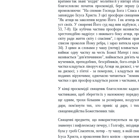
вратами так звані "вхідні" молитви й у вівтарі о
благословляє початок проскомідії, бере першу (
промовляючи: "На спомин Господа Бога і Спаса на
заповіддю Іісуса Христа. З цієї просфори священик
"Як агнця на заколення ведено Його. І як агнець н
уст своїх. У смиренні Його суд над ним відбувся; а
53, 7-8). Ця кубічна частина просфори називаєтьс
хрестоподібно надрізує з нижнього боку агнця, п
світу ради життя світу і спасіння", і пробиває пр
списом проколов Йому ребра, і зараз витекла кров і
34). З цими ж словами у чашу (потир) вливається
виймає одну частку на честь Божої Матері і покл
називається "дев'ятичинною", виймається дев'ять ча
мучеників, преподобних, безсрібників, бого-отців І
частки кладуться ліворуч від Агнця на дискосі; з 
на дискосі; з п'ятої - за померлих, і кладуться
поданих віруючими; одночасно читаються "поминан
частки з цих просфор кладуться разом з частками, в
У кінці проскомідії священик благословляє кадило
частинками, щоб зберегти їх у належному порядку,
ще одним, трохи більшим за розмірами, воздухом
дари, пом'янути тих, хто приніс ці дари, і т
священнодійства Божественних таїн.
Священні предмети, що використовуються на прос
знаменує і вифлеємську печеру, і Голгофу, звіздиця
була у гробі Спасителя, потир - ту чашу, в якій св
Ісуса Христа, а проколення його копієм - проколюва