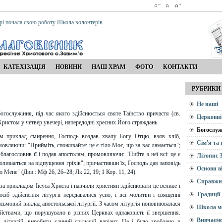
рі почала свою роботу Школа волонтерів
КАТЕХІЗАЦІЯ
НОВИНИ
НАШ ХРАМ
ФОТО
КОНТАКТИ
РУБРИКИ
Не наші
огослужіння, під час якого здійснюється святе Таїнство причастя (св.
Церковні
Христом у четвер увечері, напередодні хресних Його страждань.
Богослуж
м приклад смирення, Господь воздав хвалу Богу Отцю, взяв хліб,
Сім'я та
мовляючи: "Прийміть, споживайте: це є тіло Моє, що за вас ламається";
лагословив її і подав апостолам, промовляючи: "Пийте з неї всі: це є
Літопис 
оливається на відпущення гріхів"; причастивши їх, Господь дав заповідь
Основи в
о Мене" (Див.: Мф 26, 26–28; Лк 22, 19; 1 Кор. 11, 24).
Справжн
за прикладом Іісуса Христа і навчили християн здійснювати це велике і
Традиції
сіб здійснення літургії передавалися усно, і всі молитви і священні
исьмовий виклад апостольської літургії. З часом літургія поповнювалася
Школа м
йствами, що порушувало в різних Церквах однаковість її звершення.
Вивчаємо
и літургій, виробити єдиний спільний варіант. Це і було зроблено в