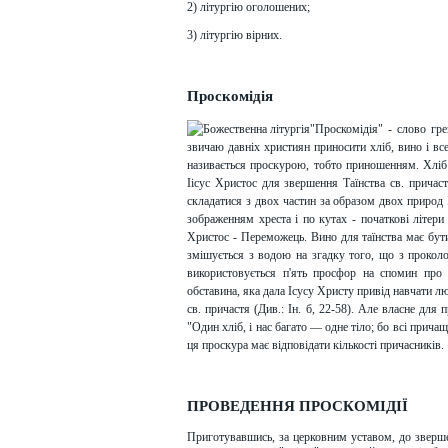
2) літургію оголошених;
3) літургію вірних.
Проскомідія
"Проскомідія" - слово гре
звичаю давніх християн приносити хліб, вино і все
називається проскурою, тобто приношенням. Хліб
Іісус Христос для звершення Таїнства св. причас
складатися з двох частин за образом двох природ Іі
зображенням хреста і по кутах - початкові літери
Христос - Переможець. Вино для таїнства має бути
змішується з водою на згадку того, що з проколо
використовується п'ять просфор на спомин про 
обставина, яка дала Ісусу Христу привід навчати лю
св. причастя (Див.: Ін. б, 22-58). Але власне для
"Один хліб, і нас багато — одне тіло; бо всі причащ
ця проскура має відповідати кількості причасників.
ПРОВЕДЕННЯ ПРОСКОМІДІЇ
Приготувавшись, за церковним уставом, до зверше