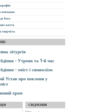
парафію
а повчання
до Бога
вне життя
а творчість
 ЩЕ:
нна літургія
 бдіння - Утреня та 1-й час
бдіння - зміст і символізм
й Устав про поклони у
піст
авний храм
АЦІЯ
СВІДЧЕННЯ