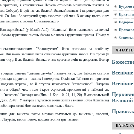
на християн, і християнська Церква отримала можливість взятися за
Будуємо 
кі Собори). В цей час св. Василій Великий записав і запропонував для
Притчі т
ії. Св. Іоан Золотоустий дещо скоротив цей чин. В основу цього чину
кова, першого єпископа Єрусалимського.
Подорож 
Каппадокійської (у Малій Азії). "Великим" його називають за великі
Правосла
е багато церковних писань, багато молитов і церковних правил. Помер у
Зазимськ
нстантинопольським. "Золотоустим" його прозвали за особливу
ЧИТАЙТЕ
е. Він також залишив після себе багато церковних творів. Він трохи (у
ин літургії св. Василія Великого, але суттєвих змін не допустив. Помер
Божестве
Всенічне
 грецька, означає "спільна служба" і вказує на те, що Таїнство святого
ї громади віруючих – живих і померлих. Оскільки Таїнство св. причастя
Всенічне 
"подячна жертва", то й літургія називається "євхаристією". Літургію
и в обідній час, і тіло і кров Христові, пропоновані у Таїнстві св.
Церковни
і "вечерею" Господньою (Див.: 1 Кор. 10, 21; 11, 20). В апостольський
Великий 
Діян. 2, 46). У літургії згадується земне життя і вчення Ісуса Христа від
 небо і принесені Ним на землю спасительні блага.
Правосл
вина для таїнства, потім віруючі готуються до таїнства і, нарешті,
. Літургія, таким чином, поділяється на три частини:
КАТЕХІЗ