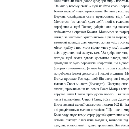
коли вчинили якесь добре діло; цей мир Спаситель п
"За мир у всьому світі" - щоб не було чвар і воро
Божих церков" - щоб православні Церкви у всіх дер
Церкви, сповідували святу православну віру. "За
Молимося "за святий храм цей", який є головно
парафіянина, щоб Господь уберіг його від пожежі,
побожністю і страхом Божим. Молимось за патріарх
нагляд за чистотою християнської віри та моралі; 
законний порядок для мирного життя усіх громадян
місто, країну і тих, хто з вірою живе у них", моли
всіх віруючих, які живуть там. "За добре поліття
погода, щоб земля давала достатньо плодів, щоб
громадян не було ворожнечі і боротьби, що відволік
(хворих), знеможених (у кого багато горя і скорботи
потребують Божої допомоги і нашої молитви. Мол
Потім просимо Господа, щоб Він заступив і охоро
тільки з Своєї милості (благодаті): "Заступи, сп
єктенії, прикликавши на поміч Божу Матір і всіх 
керував нами Своєю премудрою волею. Священик 
честь і поклоніння, Отцю, і Сину, і Святому Духу, нин
Після великої єктенії співаються псалми 102-й: "Бл
які розділяються малою єктенією: "Ще і ще в мир
Божі роду людському: серце (душа) християнина по
немочі, виконує благі наші жадання, визволяє від
щедрий, милостивий і довготерпеливий; Він зберіг