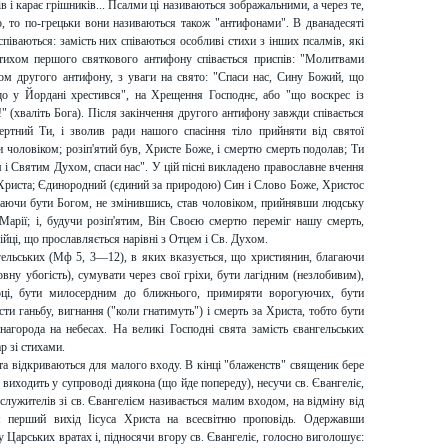
ів і карає грішників... Псалми ці називаються зображальними, а через те,
о, то по-грецьки вони називаються також "антифонами". В дванадесяті
піваються: замість них співаються особливі стихи з інших псалмів, які
стихом першого святкового антифону співається приспів: "Молитвами
хом другого антифону, з уваги на свято: "Спаси нас, Сину Божий, що
що у Йордані хрестився", на Хрещення Господнє, або "що воскрес із
!" (хваліть Бога). Після закінчення другого антифону завжди співається
ртний Ти, і зволив ради нашого спасіння тіло прийняти від святої
 чоловіком; розіп'ятий був, Христе Боже, і смертю смерть подолав; Ти
 і Святим Духом, спаси нас". У цій пісні викладено православне вчення
 Христа; Єдинородний (єдиний за природою) Син і Слово Боже, Христос
таючи бути Богом, не змінившись, став чоловіком, прийнявши людську
 Марії; і, будучи розіп'ятим, Він Своєю смертю переміг нашу смерть,
ійці, що прославляється нарівні з Отцем і Св. Духом.
нгельських (Мф 5, 3—12), в яких вказується, що християнин, благаючи
вну убогість), сумувати через свої гріхи, бути лагідним (незлобивим),
ці, бути милосердним до ближнього, примиряти ворогуючих, бути
ти ганьбу, вигнання ("коли гнатимуть") і смерть за Христа, тобто бути
агорода на небесах. На великі Господні свята замість євангельських
р зі стихами.
ата відкриваються для малого входу. В кінці "блаженств" священик бере
а виходить у супроводі диякона (що йде попереду), несучи св. Євангеліє,
лужителів зі св. Євангелієм називається малим входом, на відміну від
м перший вихід Іісуса Христа на всесвітню проповідь. Одержавши
 Царських вратах і, підносячи вгору св. Євангеліє, голосно виголошує: