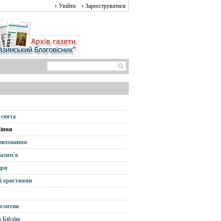
Увійти
Зареєструватися
 свята
іння
 виховання
Зазим'я
іри
і християни
олитви
 Біблію