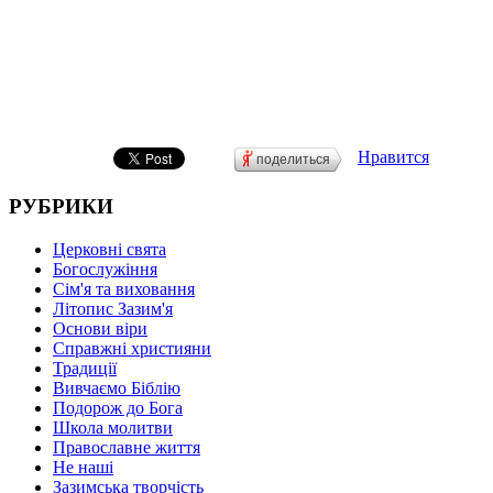
Нравится
поделиться
РУБРИКИ
Церковні свята
Богослужіння
Сім'я та виховання
Літопис Зазим'я
Основи віри
Справжні християни
Традиції
Вивчаємо Біблію
Подорож до Бога
Школа молитви
Православне життя
Не наші
Зазимська творчість