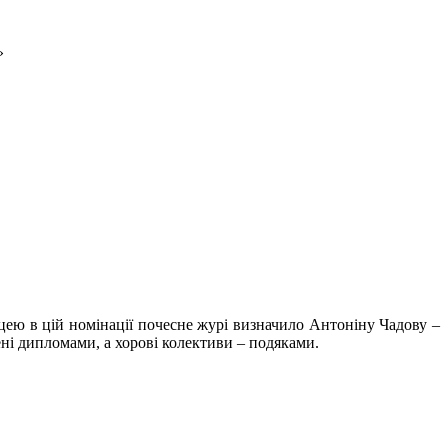
»
ею в цій номінації почесне журі визначило Антоніну Чадову –
ні дипломами, а хорові колективи – подяками.