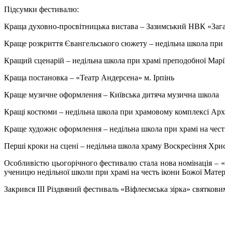
Підсумки фестивалю:
Краща духовно-просвітницька вистава – Зазимський НВК «Загал
Краще розкриття Євангельського сюжету – недільна школа при
Кращий сценарій – недільна школа при храмі преподобної Марі
Краща постановка – «Театр Андерсена» м. Ірпінь
Краще музичне оформлення – Київська дитяча музична школа
Кращі костюми – недільна школа при храмовому комплексі Арх
Краще художнє оформлення – недільна школа при храмі на чест
Перші кроки на сцені – недільна школа храму Воскресіння Хри
Особливістю цьогорічного фестивалю стала нова номінація – 
ученицю недільної школи при храмі на честь ікони Божої Матер
Закрився ІІІ Різдвяний фестиваль «Віфлеємська зірка» святков