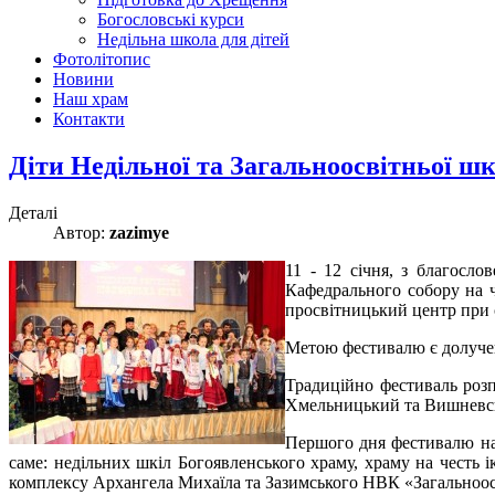
Богословські курси
Недільна школа для дітей
Фотолітопис
Новини
Наш храм
Контакти
Діти Недільної та Загальноосвітньої шк
Деталі
Автор:
zazimye
11 - 12 січня, з благосл
Кафедрального собору на ч
просвітницький центр при 
Метою фестивалю є долучен
Традиційно фестиваль розп
Хмельницький та Вишневс
Першого дня фестивалю на 
саме: недільних шкіл Богоявленського храму, храму на честь 
комплексу Архангела Михаїла та Зазимського НВК «Загальноосв