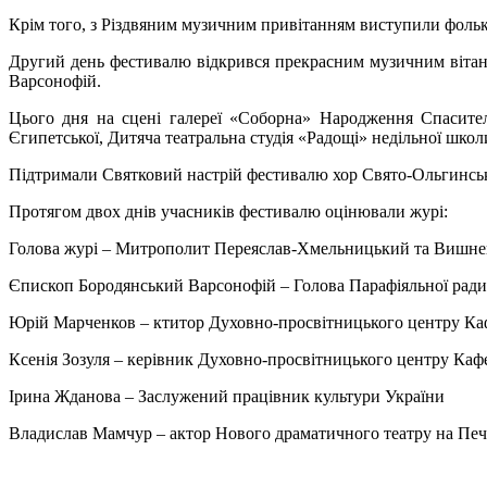
Крім того, з Різдвяним музичним привітанням виступили фоль
Другий день фестивалю відкрився прекрасним музичним вітан
Варсонофій.
Цього дня на сцені галереї «Соборна» Народження Спасите
Єгипетської, Дитяча театральна студія «Радощі» недільної школ
Підтримали Святковий настрій фестивалю хор Свято-Ольгинсько
Протягом двох днів учасників фестивалю оцінювали журі:
Голова журі – Митрополит Переяслав-Хмельницький та Вишн
Єпископ Бородянський Варсонофій – Голова Парафіяльної рад
Юрій Марченков – ктитор Духовно-просвітницького центру Каф
Ксенія Зозуля – керівник Духовно-просвітницького центру Каф
Ірина Жданова – Заслужений працівник культури України
Владислав Мамчур – актор Нового драматичного театру на Печ