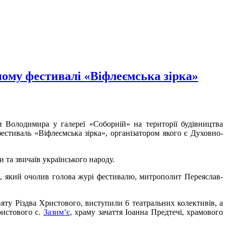
яному фестивалі «Віфлеємська зірка»
и Володимира у галереї «Соборній» на території будівництва
естиваль «Віфлеємська зірка», організатором якого є Духовно-
та звичаїв українського народу.
х, який очолив голова журі фестивалю, митрополит Переяслав-
яту Різдва Христового, виступили 6 театральних колективів, а
ристового с.
Зазим’є
, храму зачаття Іоанна Предтечі, храмового