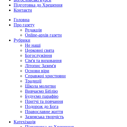
Підготовка до Хрещення
Контакти
Головна
Про газету
Редакція
Online-архів газети
Рубрики
Не наші
Церковні свята
Богослужіння
Сім'я та виховання
Літопис Зазим'я
Основи віри
Справжні християни
Традиції
Школа молитви
Вивчаємо Біблію
Будуємо парафію
Притчі та повчання
Подорож до Бога
Православне життя
Зазимська творчість
Катехізація
Підготовка до Хрещення