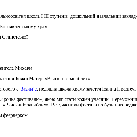
ьноосвітня школа І-ІІІ ступенів–дошкільний навчальний заклад
 Богоявленському храмі
ї Єгипетської
ангела Михаїла
ь ікони Божої Матері «Взисканіє загиблих»
стового с.
Зазим’є
, недільна школа храму зачаття Іоанна Предтечі
«Зірочка фестивалю», якою міг стати кожен учасник. Переможниц
і «Взисканіє загиблих». Всі учасники фестивалю були нагородже
им феєрверком.