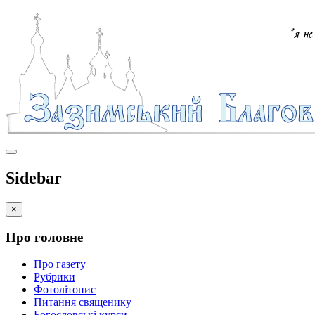
Sidebar
×
Про головне
Про газету
Рубрики
Фотолітопис
Питання священику
Богословські курси