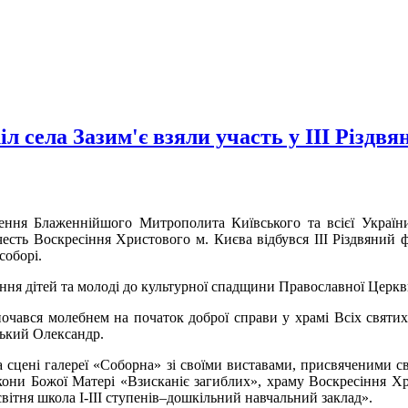
іл села Зазим'є взяли участь у ІІІ Різдв
овення Блаженнійшого Митрополита Київського та всієї Україн
есть Воскресіння Христового м. Києва відбувся ІІІ Різдвяний ф
соборі.
ня дітей та молоді до культурної спадщини Православної Церкви 
очався молебнем на початок доброї справи у храмі Всіх святи
ький Олександр.
сцені галереї «Соборна» зі своїми виставами, присвяченими св
ікони Божої Матері «Взисканіє загиблих», храму Воскресіння Х
ітня школа І-ІІІ ступенів–дошкільний навчальний заклад».