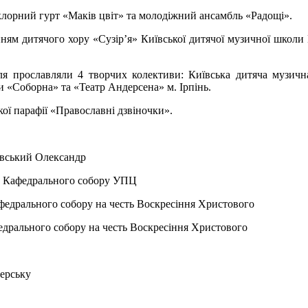
клорний гурт «Маків цвіт» та молодіжний ансамбль «Радощі».
ням дитячого хору «Сузір’я» Київської дитячої музичної школи
ля прославляли 4 творчих колективи: Київська дитяча музичн
и «Соборна» та «Театр Андерсена» м. Ірпінь.
ї парафії «Православні дзвіночки».
евський Олександр
и Кафедрального собору УПЦ
едрального собору на честь Воскресіння Христового
едрального собору на честь Воскресіння Христового
ерську