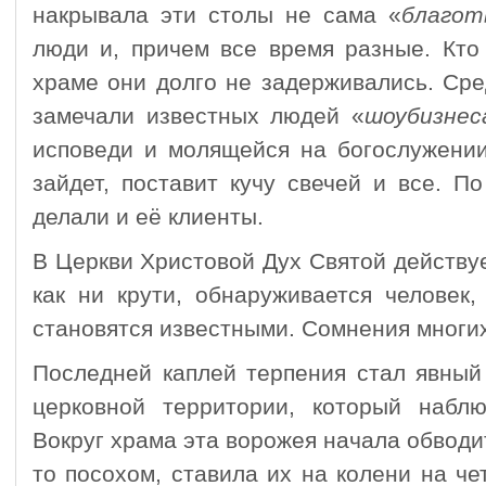
накрывала эти столы не сама «
благот
люди и, причем все время разные. Кто
храме они долго не задерживались. Ср
замечали извес­тных людей «
шоубизнес
исповеди и молящейся на богослужении
зайдет, поставит кучу свечей и все. П
делали и её клиенты.
В Церкви Христовой Дух Святой действу
как ни крути, обнару­жи­вается челове
становятся известными. Сомнения многи
Последней каплей терпения стал явный
церковной территории, который набл
Вокруг храма эта ворожея начала обводит
то посохом, ставила их на колени на ч