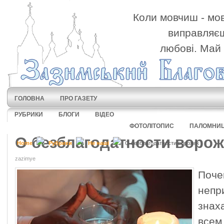
Коли мовчиш - мов
виправляєш
любові. Май 
ГОЛОВНА
ПРО ГАЗЕТУ
РУБРИКИ
БЛОГИ
ВІДЕО
ФОТОЛІТОПИС
ПАЛОМНИ
О безблагодатности ворож
Home
Рубрики
Не наші
О безблагодатности ворожек
zazimye
Поче
неп
знах
всем