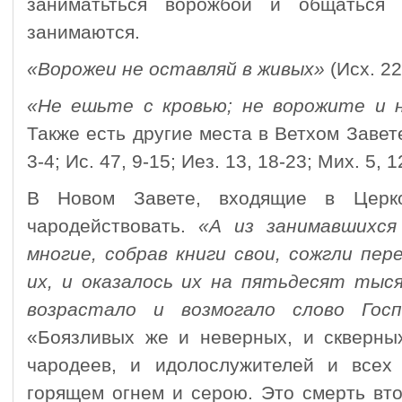
заниматьться ворожбой и общаться
занимаются.
«Ворожеи не оставляй в живых»
(Исх. 22
«Не ешьте с кровью; не ворожите и
Также есть другие места в Ветхом Завете
3-4; Ис. 47, 9-15; Иез. 13, 18-23; Мих. 5, 1
В Новом Завете, входя­щие в Церко
чародейство­вать.
«А из зани­мавшихс
многие, собрав книги свои, сожгли пер
их, и оказалось их на пятьдесят тыс
возрастало и возмо­гало слово Госп
«Боязливых же и неверных, и скверны
чародеев, и идолослужителей и всех
горящем огнем и серою. Это смерть втор