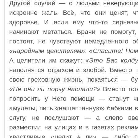
Другой случай — с людьми неверующи
искренне жаль. Всё, что они ценят, 
здоровье. И если ему что-то серьезн
начинают метаться. Врачи не помогут,
постоят, не чувствуют немедленного о
«народным целителям»
.
«Спасите! Пом
А целители им скажут:
«Это Вас колду
наполнятся страхом и злобой. Вместо т
свою греховную жизнь, покаяться — бу
«Не они ли порчу наслали?»
Вместо того
попросить у Него помощи — станут чи
амулеты, пить «нашептанную» бабками в
слугу, не послушают — а слепо вве
разместил на улицах и в газетах рекла
хвастливые «целитﾵли» — либо пр