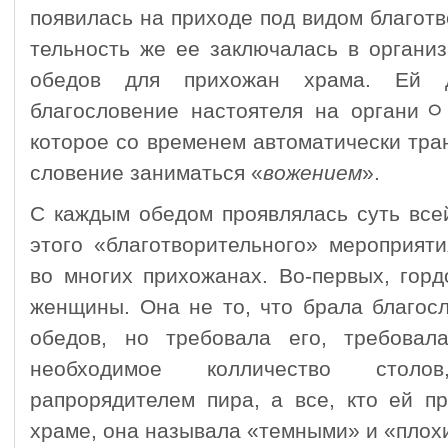
появилась на приходе под видом благотво
тельность же ее заключалась в организ
обедов для прихожан храма. Ей д
благословение настоятеля на органи
которое со временем автоматически тран
сло­вение заниматься «
вожением
».
С каждым обедом проявлялась суть все
этого «благотвори­тельного» мероприят
во многих прихожанах. Во-первых, горд
женщины. Она не то, что брала благос
обедов, но требовала его, требовал
необходимое колличество столо
рапрорядителем пира, а все, кто ей п
храме, она называла «темными» и «плох