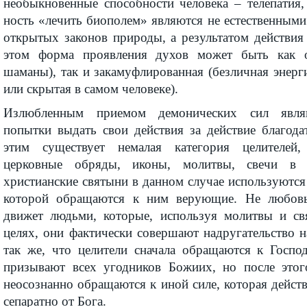
необыкновенные способности человека – телепатия,
ность «лечить биополем» являются не есте­ственным
открытых законов природы, а результатом действия
этом форма проявления духов может быть как 
шаманы), так и закамуфлированная (безличная энерги
или скрытая в самом человеке).
Излюбленным приемом демонических сил явля
попытки выдать свои действия за действие благода
этим существует немалая категория целителей,
церковные обряды, иконы, молитвы, свечи в 
христианские святыни в данном случае используются 
которой обращаются к ним верующие. Не любовь
движет людьми, которые, используя молитвы и с
целях, они факти­чески совершают надругательство 
так же, что целители сначала обращаются к Госпо
призывают всех угодников Божиих, но после этог
неосознанно обращаются к иной силе, которая дейст
сепаратно от Бога.