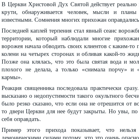
В Церкви Христовой Дух Святой действует реально 
крути, обнару­жи­вается человек, мысли и планы
известными. Сомнения многих прихожан оправдались
Последней каплей терпения стал явный сеанс ворож
территории, который наблюдали многие прихожан
ворожея начала обводить своих клиентов с каким-то п
колени на четырех сторонах и обливая какой-то жид
Позже она клялась, что это была святая вода и мо
плохого не делала, а только «снимала порчу» и 
кармы».
Реакция священника последовала практи­чески сраз
высказано о недопустимости такого окультного бесчи
было резко сказано, что если она не отрешится от в
то двери Церкви для нее будут закрыты. Но увы, по 
себя оправдать.
Пример этого прихода показывает, что нельзя
демоническими силами потому, что это очень опасно