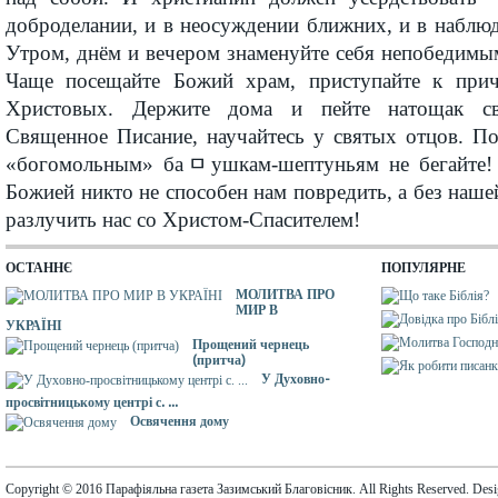
доброделании, и в неосуждении ближних, и в наблю
Утром, днём и вечером знаменуйте себя непобедимы
Чаще посещайте Божий храм, приступайте к при
Христовых. Держите дома и пейте натощак св
Священное Писание, научайтесь у святых отцов. По
«богомольным» баﾱушкам-шептуньям не бегайте! 
Божией никто не способен нам повредить, а без наше
разлучить нас со Христом-Спасителем!
ОСТАННЄ
ПОПУЛЯРНЕ
МОЛИТВА ПРО
МИР В
УКРАЇНІ
Прощений чернець
(притча)
У Духовно-
просвітницькому центрі с. ...
Освячення дому
Copyright © 2016 Парафіяльна газета Зазимський Благовісник. All Rights Reserved. Des