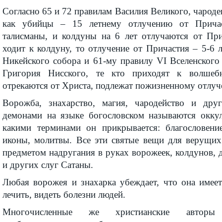
Согласно 65 и 72 правилам Василия Великого, чароде
как убийцы – 15 летнему отлучению от Причас
талисманы, и колдуны на 6 лет отлучаются от При
ходит к колдуну, то отлучение от Причастия – 5-6 
Никейского собора и 61-му правилу VI Вселенского
Григория Нисского, те кто приходят к волшеб
отрекаются от Христа, подлежат пожизненному отлуч
Ворожба, знахарство, магия, чародейство и др
демонами на языке богословском называются окку
какими терминами он прикрывается: благословение,
иконы, молитвы. Все эти святые вещи для верущих 
предметом надругания в руках ворожеек, колдунов,
и других слуг Сатаны.
Любая ворожея и знахарка убеждает, что она имеет
лечить, видеть болезни людей.
Многочисленные же христианские авторы