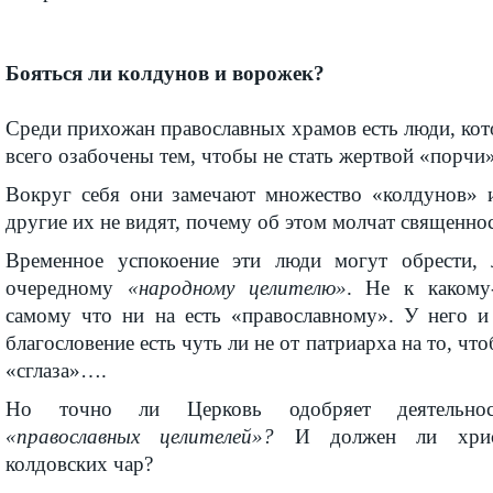
Бояться ли колдунов и ворожек?
Среди прихожан православных храмов есть люди, кот
всего озабочены тем, чтобы не стать жертвой «порчи»
Вокруг себя они замечают множество «колду­нов» 
другие их не видят, почему об этом молчат священно
Временное успокоение эти люди могут обрести,
очередному
«народному целителю»
. Не к какому
самому что ни на есть «православному». У него и
благосло­вение есть чуть ли не от патриарха на то, чт
«сглаза»….
Но точно ли Церковь одобряет деятельнос
«православных целителей»?
И должен ли христи
колдовских чар?