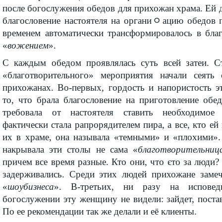
после богослу­жения обедов для прихожан храма. Ей 
благословение настоятеля на органиﾷацию обедов п
временем автоматически трансфор­ми­ровалось в благо
«
вожением
».
С каждым обедом проявлялась суть всей затеи. С
«благотвори­тельного» мероприятия начали сеять
прихожанах. Во-первых, гордость и напористость 
то, что брала благословение на приготовление обед
требовала от настоятеля ставить необходимое 
фактически стала рапрорядителем пира, а все, кто ей
их в храме, она называла «темными» и «плохими».
накрывала эти столы не сама «
благотворитель­ниц
причем все время разные. Кто они, что єто за люди?
задерживались. Среди этих людей прихожане замеч
«
шоубизнеса
». В-третьих, ни разу на испове
богослужении эту женщину не видели: зайдет, постав
По ее рекомендации так же делали и её клиенты.