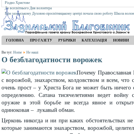
Різдво Христове
До всесвітнього Дня волонтера
При зазимському Духовно-просвітницькому центрі почала свою роботу Школа волон
ГОЛОВНА
ПРО ГАЗЕТУ
РУБРИКИ
КАТЕХІЗАЦІЯ
НОВИНИ
Ви тут:
Home
Не наші
О безблагодатности ворожек
Почему Православная 
с ворожбой, знахарством, колдовством и всем, что 
очень прост – у Христа Бога не может быть ничего
определению. Сатана тисячелетиями ведет войну 
оружие в этой борьбе не всегда явное и открыто
одиноковая – лукавый обман.
Церковь никогда и ни при каких обстоятельствах не
которые занимаются знахарством, ворожбой, целите