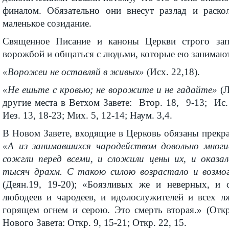
финалом. Обязательно они внесут разлад и раскол
маленькое созидание.
Священное Писание и каноны Церкви строго зап
ворожбой и общаться с людьми, которые ею занимают
«Ворожеи не оставляй в живых»
(Исх. 22,18).
«Не ешьте с кровью; не ворожите и не гадайте»
(Л
другие места в Ветхом Завете: Втор. 18, 9-13; Ис. 1
Иез. 13, 18-23; Мих. 5, 12-14; Наум. 3,4.
В Новом Завете, входя­щие в Церковь обязаны прекрат
«А из зани­мавшихся чародейством довольно многие
сожгли перед всеми, и сложили цены их, и оказа
тысяч драхм. С такою силою возрастало и возмо­г
(Деян.19, 19-20); «Боязливых же и неверных, и 
любодеев и чародеев, и идолослужителей и всех лж
горящем огнем и серою. Это смерть вторая.» (Откр
Нового Завета: Откр. 9, 15-21; Откр. 22, 15.