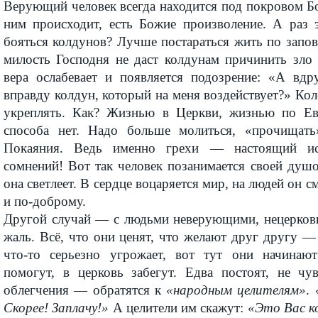
Верующий человек всегда находится под покровом Бо
ним происходит, есть Божие произволение. А раз э
бояться колдунов? Лучше постараться жить по запо
милость Господня не даст колдунам причинить зло 
вера ослабевает и появляется подозрение: «А вдр
вправду колдун, который на меня воздействует?» К
укреплять. Как? Жизнью в Церкви, жизнью по Е
способа нет. Надо больше молиться, «прочищать»
Покаяния. Ведь именно грехи — настоящий ис
сомнений! Вот так человек позанимается своей душ
она светлеет. В сердце воцаряется мир, на людей он 
и по-доброму.
Другой случай — с людьми неверующими, нецерков
жаль. Всё, что они ценят, что желают друг другу —
что-то серьезно угрожает, вот тут они начинают
помогут, в церковь забегут. Едва постоят, не чу
облегчения — обратятся к
«народным целителям»
.
Скорее! Заплачу!»
А целители им скажут:
«Это Вас ко