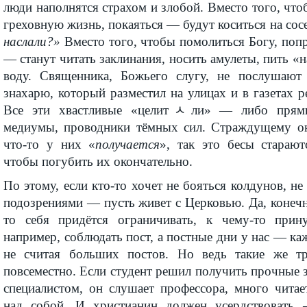
люди наполнятся страхом и злобой. Вместо того, что
греховную жизнь, покаяться — будут коситься на сос
наслали?»
Вместо того, чтобы помолиться Богу, поп
— станут читать заклинания, носить амулеты, пить 
воду. Священника, Божьего слугу, не послушают
знахарю, который разместил на улицах и в газетах р
Все эти хвастливые «целитﾵли» — либо прям
медиумы, проводники тёмных сил. Страждущему он
что-то у них «
получается
», так это бесы старают
чтобы погубить их окончательно.
По этому, если кто-то хочет не бояться колдунов, н
подозрениями — пусть живет с Церковью. Да, конечно
то себя придётся ограничивать, к чему-то прину
например, соблюдать пост, а постные дни у нас — ка
не считая больших постов. Но ведь такие же 
повсеместно. Если студент решил получить прочные 
специалистом, он слушает профессора, много читае
над собой. И христианин должен усердствовать