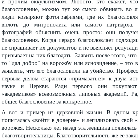
и прочим оккультизмом. Любого, кто скажет, что
благословение, можно тут же смело обвинять во л
люди козыряют фотографиями, где их благословля
вплоть до митрополита или самого патриарха.
фотографий объяснить очень просто: они получ
благословения. Когда иерарх благословляет подход
не спраши­вает их документов и не выясняет репутац
призывает на них благодать. Заявить после этого, что
то "дал добро" на ворожбу или ясновидение, – это в
заявлять, что его благословили на убийство. Профе
первым делом стараются «примазаться» к двум ист
науке и Церкви. Ради первого они покупают
«академиков» всевозможных липовых академий. Ра
общее благословение за конкретное.
А вот и пример из церковной жизни. В одном хр
попыталась «войти в доверие» и легилизовать свой «
ворожея. Несколько лет назад эта женщина появилась
благотворительницы. Благо­тво­ри­тельность же ее зак