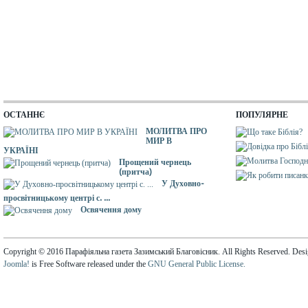
ОСТАННЄ
ПОПУЛЯРНЕ
МОЛИТВА ПРО
МИР В
УКРАЇНІ
Прощений чернець
(притча)
У Духовно-
просвітницькому центрі с. ...
Освячення дому
Copyright © 2016 Парафіяльна газета Зазимський Благовісник. All Rights Reserved. Des
Joomla!
is Free Software released under the
GNU General Public License.