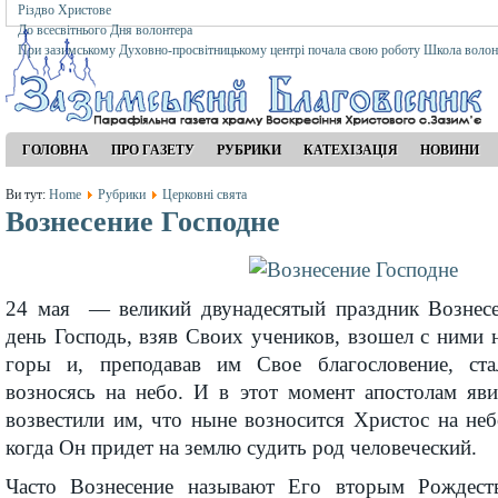
Різдво Христове
До всесвітнього Дня волонтера
При зазимському Духовно-просвітницькому центрі почала свою роботу Школа волон
ГОЛОВНА
ПРО ГАЗЕТУ
РУБРИКИ
КАТЕХІЗАЦІЯ
НОВИНИ
Ви тут:
Home
Рубрики
Церковні свята
Вознесение Господне
24 мая — великий двунадесятый праздник Вознесе
день Господь, взяв Своих учеников, взошел с ними
горы и, преподавав им Свое благословение, ста
возносясь на небо. И в этот момент апостолам яви
возвестили им, что ныне возносится Христос на неб
когда Он придет на землю судить род человеческий.
Часто Вознесение называют Его вторым Рождест