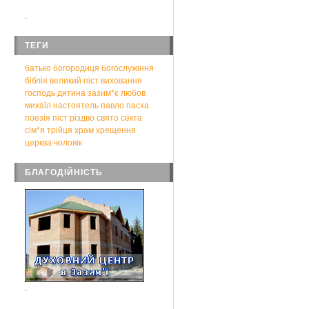
.
ТЕГИ
батько
богородиця
богослужіння
біблія
великий піст
виховання
господь
дитина
зазим*є
любов
михаїл
настоятель
павло
пасха
поезія
піст
різдво
свято
секта
сім*я
трійця
храм
хрещення
церква
чоловік
БЛАГОДІЙНІСТЬ
.