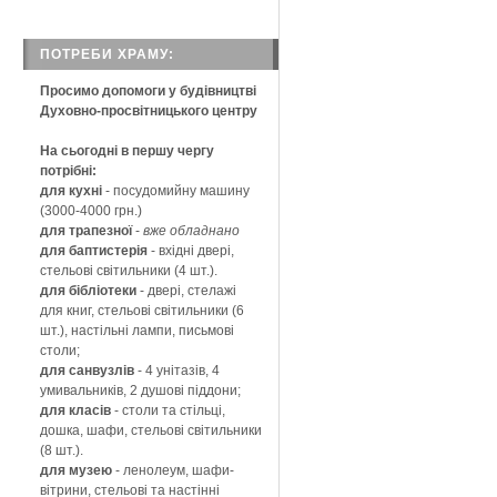
ПОТРЕБИ ХРАМУ:
Просимо допомоги у будівництві
Духовно-просвітницького центру
На сьогодні в першу чергу
потрібні:
для кухні
-
посудомийну машину
(3000-4000 грн.)
для трапезної
-
вже обладнано
для баптистерія
- вхідні двері,
стельові світильники (4 шт.).
для бібліотеки
- двері, стелажі
для книг, стельові світильники (6
шт.), настільні лампи, письмові
столи;
для санвузлів
- 4 унітазів, 4
умивальників, 2 душові піддони;
для класів
- столи та стільці,
дошка, шафи, стельові світильники
(8 шт.).
для музею
- ленолеум, шафи-
вітрини, стельові та настінні