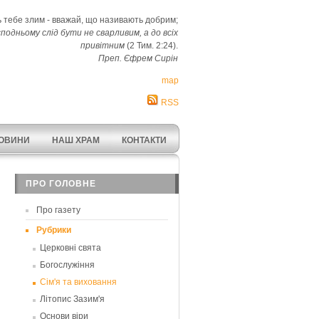
 тебе злим - вважай, що називають добрим;
сподньому слід бути не сварливим, а до всіх
привітним
(2 Тим. 2:24).
Преп. Єфрем Сирін
map
RSS
ОВИНИ
НАШ ХРАМ
КОНТАКТИ
ПРО ГОЛОВНЕ
Про газету
Рубрики
Церковні свята
Богослужіння
Сім'я та виховання
Літопис Зазим'я
Основи віри