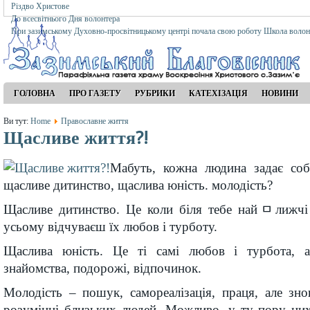
Різдво Христове
До всесвітнього Дня волонтера
При зазимському Духовно-просвітницькому центрі почала свою роботу Школа волон
ГОЛОВНА
ПРО ГАЗЕТУ
РУБРИКИ
КАТЕХІЗАЦІЯ
НОВИНИ
Ви тут:
Home
Православне життя
Щасливе життя?!
Мабуть, кожна людина задає соб
щасливе дитинство, щаслива юність. молодість?
Щасливе дитинство. Це коли біля тебе найﾱлижчі
усьому відчуваєш їх любов і турботу.
Щаслива юність. Це ті самі любов і турбота, а
знайомства, подорожі, відпочинок.
Молодість – пошук, самореалізація, праця, але зн
розумінні близьких людей. Можливо, у ту пору ци