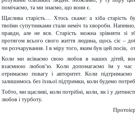
помічаємо, та ми знаємо, що вони є.
Щаслива старість… Хтось скаже: а хіба старість 
твоїми супутниками стали неміч та хвороби. Напевно,
правди, але не вся. Старість можна зрівняти зі
протягом всього свого життя людина, щось сіє – до
чи розчарування. І в міру того, яким був цей посів, о
Коли ми всіваємо свою любов в наших дітей, вон
взаємною любов’ю. Коли допомагаємо їм у час
отримаємо повагу і авторитет. Коли підтримаємо
залишимось без їхньої підтримки, коли будемо потребу
Тобто, ми щасливі, коли потрібні, коли, як і у дитинс
любов і турботу.
Протоіє