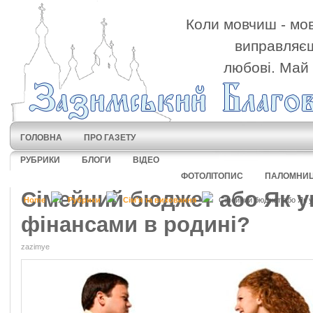
Коли мовчиш - мов
виправляєш
любові. Май 
ГОЛОВНА
ПРО ГАЗЕТУ
РУБРИКИ
БЛОГИ
ВІДЕО
ФОТОЛІТОПИС
ПАЛОМНИ
Сімейний бюджет або Як 
Home
Рубрики
Сім'я та виховання
Сімейний бюджет або Як у
фінансами в родині?
zazimye