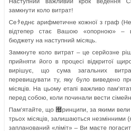
Наступний важливий крок ведення С
замкнути коло витрат!
Сеﾀеднє арифметичне кожної з граф (Нео
відтепер стає Вашою «опорною» – 
бюджету на наступний місяць.
Замкнуте коло витрат – це серйозне рі
прийняти його в процесі відкритої щир
вирішує, що сума загальних витр
перевищувати ту, яку було виведено пр
місяців. На цьому етапі важливо пам’ятат
перед собою, коли починали вести сімей
Пам’ятайте, що ﾿ринципи, за якими вел
трьох місяців, залишаються незмінними
запланований «ліміт» – Ви маєте погаси