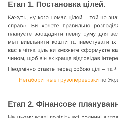
Етап 1. Постановка цілей.
Кажуть, «у кого немає цілей – той не зна
справ». Ви хочете правильно розподіл
плануєте заощадити певну суму для вел
меті вивільнити кошти та інвестувати ї
вас є чітка ціль ви зможете сформуєте 
чином, щоб він як краще відповідав інтере
Неодмінно ставте перед собою цілі – таﾺ
Негабаритные грузоперевозки
по Укр
Етап 2. Фінансове плануван
На цьому етапі поділіть всі родинні витра