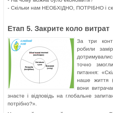
- На чому можна було економити?
- Скільки нам НЕОБХІДНО, ПОТРІБНО і 
Етап 5. Закрите коло витрат
За три конт
робили замі
дотримувалис
точно змогл
питання: «Ск
наше життя 
вони витрача
знаєте і відповідь на глобальне запит
потрібно?».