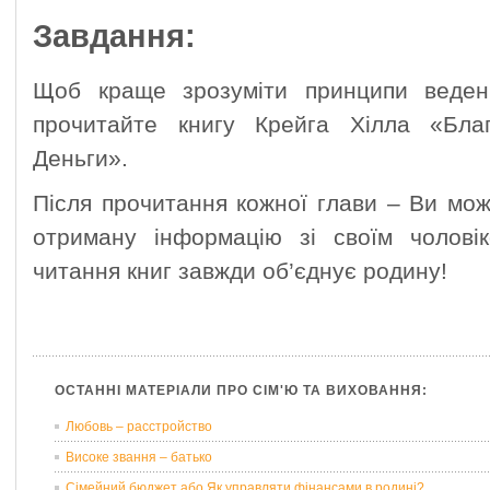
Завдання:
Щоб краще зрозуміти принципи веден
прочитайте книгу Крейга Хілла «Бла
Деньги».
Після прочитання кожної глави – Ви мо
отриману інформацію зі своїм чолові
читання книг завжди об’єднує родину!
ОСТАННІ МАТЕРІАЛИ ПРО СІМ'Ю ТА ВИХОВАННЯ:
Любовь – расстройство
Високе звання – батько
Сімейний бюджет або Як управляти фінансами в родині?