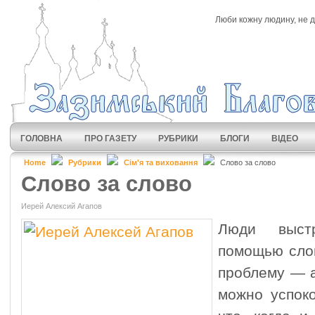
Люби кожну людину, не ди
ГОЛОВНА
ПРО ГАЗЕТУ
РУБРИКИ
БЛОГИ
ВІДЕО
Home
Рубрики
Сім'я та виховання
Слово за слово
Слово за слово
Иерей Алексий Агапов
Люди выст
помощью сло
проблему — а
можно успоко