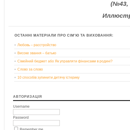
(№43,
Иллюстр
ОСТАННІ МАТЕРІАЛИ ПРО СІМ'Ю ТА ВИХОВАННЯ:
Любовь – расстройство
Високе звання – батько
Сімейний бюджет або Як управляти фінансами в родині?
Слово за слово
10 способів зупинити дитячу істерику
АВТОРИЗАЦІЯ
Username
Password
Remember me