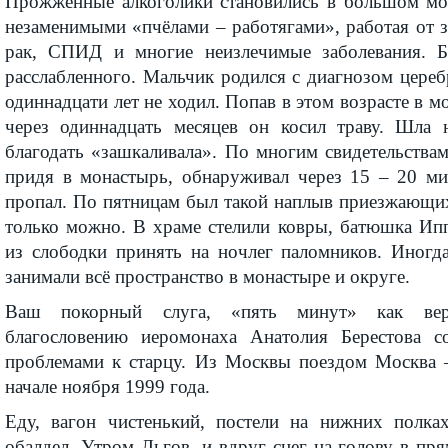
Прожжённые алкоголики становились в большом мо
незаменимыми «пчёлами – работягами», работая от з
рак, СПИД и многие неизлечимые заболевания. Б
расслабленного. Мальчик родился с диагнозом цере
одиннадцати лет не ходил. Попав в этом возрасте в м
через одиннадцать месяцев он косил траву. Шла 
благодать «зашкаливала». По многим свидетельств
придя в монастырь, обнаруживал через 15 – 20 мин
пропал. По пятницам был такой наплыв приезжающих,
только можно. В храме стелили ковры, батюшка Ип
из слободки принять на ночлег паломников. Иног
занимали всё пространство в монастыре и округе.
Ваш покорный слуга, «пять минут» как ве
благословению иеромонаха Анатолия Берестова 
проблемами к старцу. Из Москвы поездом Москва 
начале ноября 1999 года.
Еду, вагон чистенький, постели на нижних полка
обалдел. Утром Льгов, и вдруг снег на голову в пря