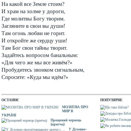
На какой все Земле стоим?
И храм на холме у дороги,
Где молитвы Богу творим.
Загляните в свои вы души!
Там огонь любви не горит.
И откройте же сердцу уши!
Там Бог свои тайны творит.
Задайтесь вопросом банальным:
«Для чего же мы все живём?»
Пробудитесь звонком сигнальным,
Спросите: «Куда мы идём?»
ОСТАННЄ
ПОПУЛЯРНЕ
МОЛИТВА ПРО
МИР В
УКРАЇНІ
Прощений чернець
(притча)
У Духовно-