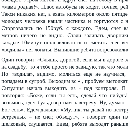
«мама родная!». Плюс автобусы не ходят, точнее, рей
Такси никаких нет, а ехать километров около пятиде
молодых человека нашли частника и торгуются с н
Сторговались по 150руб. с каждого. Едем, снег ва
метров ничего не видно. Стали залипать дворник
каждые 10минут останавливаться и сметать снег ве
«водилы» нет лопаты. Выпившие ребята встревожилис
Один говорит: «Слышь, дорогой, если мы в дороге з
на свадьбу, то я тебе просто не завидую, так что мол
Но «водила», видимо, молиться еще не научился,
попадаем в сугроб. Выходим всﾵ, пробуем вытолкать,
Ситуация начала выходить из - под контроля. Я 
повторяя: «Боже, если ты есть, сделай что нибудь
возьмись, едет бульдозер нам навстречу. Ну, думаю: 
Бог есть». Едем дальше: «Мужик, ты давай по центру
встречных – не снег, объедут», - говорит один и
шелковый, слушается. Едем, ребята выходят раньше