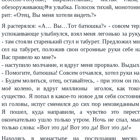
обезоружива­ющﾰя улыбка. Голосок тихий, моното­нн
рит: «Отец, Вы меня хотели видеть?»
Я растерялся: «А… Вы…Тот батюшка?» - совсем теря
успокаивающе улыбнулся, взял меня легонько за руку
- там стояли старенький стул и табурет. Предложил мне
сел на табурет, положив свои огромные руки себе на
Вас привело ко мне?»
- наступило молчание, и вдруг меня прорвало. Выдых
- Помогите, батюшка! Совсем отчаялся, хотел руки на
- Будем молиться, отец, оставайтесь, - при этом он 
моё колено, и вдруг миллионы иголок, как токо
существо. Я попал в какое-то новое для себя состоян
из головы, испуг сменился до сих пор неизведанным
Я пошел, куда направили, а чувство это перес
окончательно ушло только утром. Ночь не спал, мы
только слова: «Вот это да! Вот это да! Вот это да!»
Находясь в монастыре на послушании месяц,