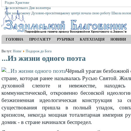
Різдво Христове
До всесвітнього Дня волонтера
При зазимському Духовно-просвітницькому центрі почала свою роботу Школа волон
ГОЛОВНА
ПРО ГАЗЕТУ
РУБРИКИ
КАТЕХІЗАЦІЯ
НОВИНИ
Ви тут:
Home
Подорож до Бога
...Из жизни одного поэта
Чёрный ураган безбожной 
стране, которая ранее называлась Русью Святой. Жили
духовной слепоте и невежестве, находяс
коммунистической, откровенно бесовской идеологи
безжизненная идеологическая конструкция за с
существования пришла в полный упадок, совп
кризисом, некогда мощная тоталитарная империя ру
домик - в стране начинался беспредел.