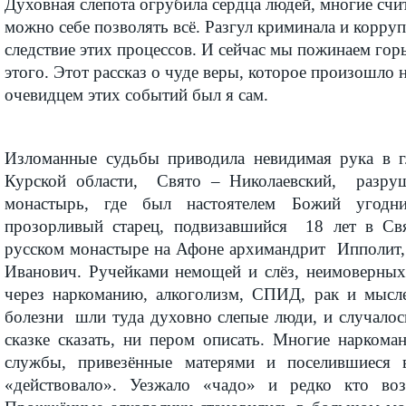
Духовная слепота огрубила сердца людей, многие счит
можно себе позволять всё. Разгул криминала и корру
следствие этих процессов. И сейчас мы пожинаем гор
этого. Этот рассказ о чуде веры, которое произошло н
очевидцем этих событий был я сам.
Изломанные судьбы приводила невидимая рука в г
Курской области, Свято – Николаевский, разру
монастырь, где был настоятелем Божий угодни
прозорливый старец, подвизавшийся 18 лет в Св
русском монастыре на Афоне архимандрит Ипполит,
Иванович. Ручейками немощей и слёз, неимоверны
через наркоманию, алкоголизм, СПИД, рак и мысл
болезни шли туда духовно слепые люди, и случалос
сказке сказать, ни пером описать. Многие наркома
службы, привезённые матерями и поселившиеся 
«действовало». Уезжало «чадо» и редко кто воз