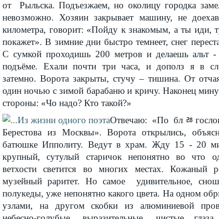
от Рыльска. Подъезжаем, но околицу городка замел
невозможно. Хозяин закрывает машину, не доехав
километра, говорит: «Пойду к знакомым, а ты иди, 
покажет». В зимние дни быстро темнеет, снег переста
С сумкой проходишь 200 метров и делаешь альт - 
подъёме. Ехали почти три часа, и дополз я в с
затемно. Ворота закрыты, стучу – тишина. От отча
один ночью с зимой барабаню и кричу. Наконец минут
стороны: «Чо надо? Кто такой?»
Отвечаю: «По блﾰгослов
Берестова из Москвы». Ворота открылись, объяс
батюшке Ипполиту. Ведут в храм. Жду 15 - 20 ми
крупный, сутулый старичок непонятно во что о
ветхости светится во многих местах. Кожаный 
музейный раритет. Но самое удивительное, сно
полукеды, уже непонятно какого цвета. На одном об
узлами, на другом скобки из алюминиевой про
небесно-голубые, вырази­тельные, чистые глаза