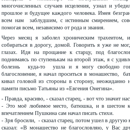
многочисленных случаев исцеления, узнал и убедил
прошлое и будущее каждого человека. Имея безгран
всем нам заблудшим, с истинным смирением, сов
помогая всем, независимо от рода и звания.
Через месяц я заболел хроническим трахеитом, 
собираться в дорогу, домой. Говорить я уже не мог,
глазах. Идя на прощание к старцу, под благосло
поднимаясь по ступенькам на второй этаж, я с удив
болезнь куда-то ушла и я могу свободно гов
благословение, я начал проситься в монашество, б
кивал головой из стороны в сторону, неожиданно н
памяти письмо Татьяны из «Евгения Онегина».
- Правда, красиво, - сказал старец, - вот что значит н
- Это моё любимое место, батюшка, и в шестом к
впечатлением Пушкина сам начал писать стихи.
- Зря бросили, - сказал старец, потом ушел в другую 
сказал: «В монашество не благословляю, у Вас дру