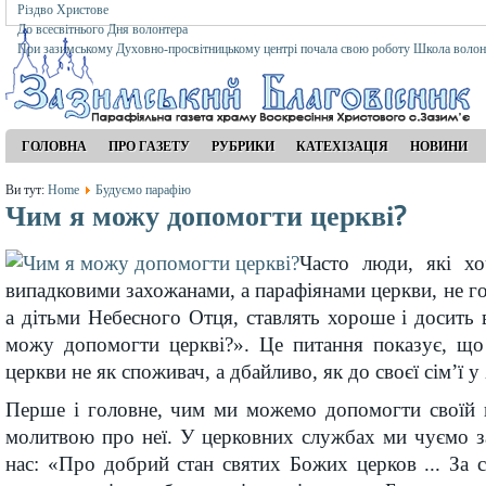
Різдво Христове
До всесвітнього Дня волонтера
При зазимському Духовно-просвітницькому центрі почала свою роботу Школа волон
ГОЛОВНА
ПРО ГАЗЕТУ
РУБРИКИ
КАТЕХІЗАЦІЯ
НОВИНИ
Ви тут:
Home
Будуємо парафію
Чим я можу допомогти церкві?
Часто люди, які х
випадковими захожанами, а парафіянами церкви, не г
а дітьми Небесного Отця, ставлять хороше і досить 
можу допомогти церкві?». Це питання показує, що
церкви не як споживач, а дбайливо, як до своєї сім’ї у
Перше і головне, чим ми можемо допомогти своїй 
молитвою про неї. У церковних службах ми чуємо з
нас: «Про добрий стан святих Божих церков ... За с