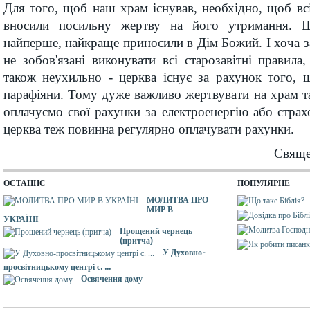
Для того, щоб наш храм існував, необхідно, щоб вс
вносили посильну жертву на його утримання. Щ
найперше, найкраще приносили в Дім Божий. І хоча 
не зобов'язані виконувати всі старозавітні правила
також неухильно - церква існує за рахунок того, 
парафіяни. Тому дуже важливо жертвувати на храм т
оплачуємо свої рахунки за електроенергію або страх
церква теж повинна регулярно оплачувати рахунки.
Свяще
ОСТАННЄ
ПОПУЛЯРНЕ
МОЛИТВА ПРО
МИР В
УКРАЇНІ
Прощений чернець
(притча)
У Духовно-
просвітницькому центрі с. ...
Освячення дому