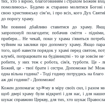
тих, хто з вірою, благоговінням і страхом Божим вхо
помолимось». Будемо ж старанно молитися Богові 
свою християнську сім’ю, і про всіх, кого Дух Святи
до порогу храму.
Ми повинні дбайливо ставитися до храму. Якщ
запропонуй полагодити; побачив сміття - підніми
прибери... Не чекай, поки у храма з'явиться потреб
чуйним на заклики про допомогу храму. Якщо пара
того, щоб навести порядок у храмі перед святом, пот
клумбі, попрацювати на будівництві - то це зовсім не 
робити, у них теж є робота, сім'я, турботи. Це - 
Божий, це - твої брати і сестри. Допоможи їм! Може
одна вільна година? - Тоді годину потрудись на благо
аж дві години? - Допоможи!
Кожен допомагає хрﾰму в міру своїх сил, і разом м
щоб двері храму були відкриті і для нас, і для наших 
шукає справжню Церкву, для тих, хто шукає Православ