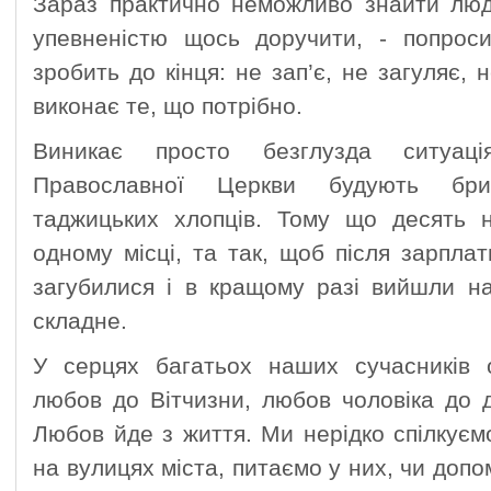
Зараз практично неможливо знайти люд
упевненістю щось доручити, - попрос
зробить до кінця: не зап’є, не загуляє, 
виконає те, що потрібно.
Виникає просто безглузда ситуац
Православної Церкви будують бри
таджицьких хлопців. Тому що десять н
одному місці, та так, щоб після зарплат
загубилися і в кращому разі вийшли н
складне.
У серцях багатьох наших сучасників
любов до Вітчизни, любов чоловіка до д
Любов йде з життя. Ми нерідко спілкує
на вулицях міста, питаємо у них, чи доп