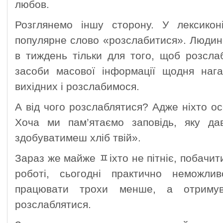
любов.
Розглянемо іншу сторону. У лексико
популярне слово «розслабитися». Людина
в тиждень тільки для того, щоб розслаби
засоби масової інформації щодня наг
вихідних і розслабимося.
А від чого розслаблятися? Адже ніхто ос
Хоча ми пам’ятаємо заповідь, яку да
здобуватимеш хліб твій».
Зараз же майже ﾽіхто не пітніє, побачити
роботі, сьогодні практично неможли
працювати трохи менше, а отримув
розслаблятися.