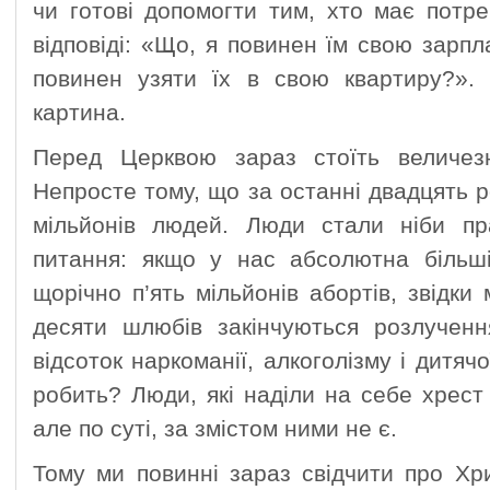
чи готові допомогти тим, хто має потреб
відповіді: «Що, я повинен їм свою зарпл
повинен узяти їх в свою квартиру?».
картина.
Перед Церквою зараз стоїть величез
Непросте тому, що за останні двадцять р
мільйонів людей. Люди стали ніби пр
питання: якщо у нас абсолютна більші
щорічно п’ять мільйонів абортів, звідки м
десяти шлюбів закінчуються розлученн
відсоток наркоманії, алкоголізму і дитяч
робить? Люди, які наділи на себе хрест
але по суті, за змістом ними не є.
Тому ми повинні зараз свідчити про Хр