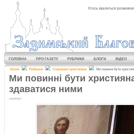
Хтось хвалиться розмовою 
ГОЛОВНА
ПРО ГАЗЕТУ
РУБРИКИ
БЛОГИ
ВІДЕО
Home
Рубрики
Справжні християни
Ми повинні бути христия
Ми повинні бути християна
здаватися ними
zazimye