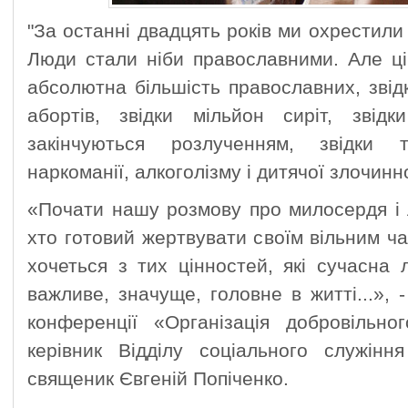
"За останні двадцять років ми охрестили
Люди стали ніби православними. Але ці
абсолютна більшість православних, звідк
абортів, звідки мільйон сиріт, зві
закінчуються розлученням, звідки 
наркоманії, алкоголізму і дитячої злочинн
«Почати нашу розмову про милосердя і 
хто готовий жертвувати своїм вільним ча
хочеться з тих цінностей, які сучасна
важливе, значуще, головне в житті...», 
конференції «Організація добровільно
керівник Відділу соціального служіння
священик Євгеній Попіченко.