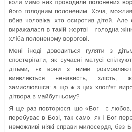
коли мимо них проводили полонених воро
його голодним полоненим. Хоча, можлив
вбив чоловіка, хто осиротив дітей. Ал
виражалася в такій жертві - голодна жін
хліба полоненому ворогові.
Мені іноді доводиться гуляти з діт
спостерігати, як сучасні матусі спілкую
дітьми, як вони з ними розмовляют
виявляється ненависть, злість, ж
замислюєшся: а що ж з цих хлоп’ят виро
дітвора в майбутньому?
Я ще раз повторюся, що «Бог - є любов, 
перебуває в Бозі, так само, як і Бог пе
неможливі ніякі справи милосердя, без Б