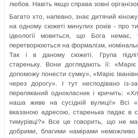
любов. Навіть якщо справа зовні організов
Багато хто, напевно, знає дитячий кіно
на одному сюжеті минулих років - про ти
ідеології мовиться, що Бога немає
перетворюються на формалізм, номінальн
Так і в даному сюжеті. Група підлітк
стареньку. Вони доглядають її: «Маріє
допоможу понести сумку», «Маріє Іванівн
через дорогу». І тут несподівано із-з
переляканий однокласник і кричить: «Х
наша живе на сусідній вулиці!» Всі «
вказаною адресою, старенька падає в сн
тимурівці?» Все це говорить, що не м
добрими, благими намірами неможливо 