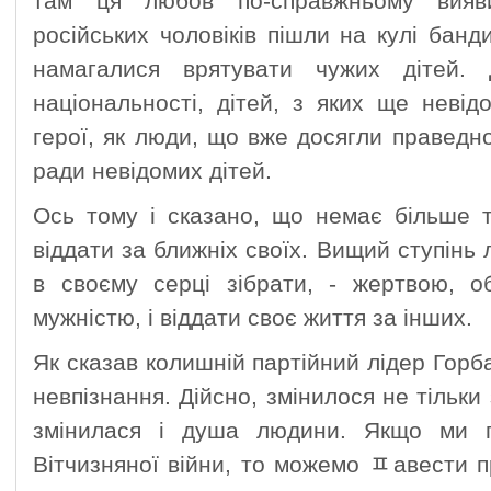
там ця любов по-справжньому вияв
російських чоловіків пішли на кулі банди
намагалися врятувати чужих дітей. 
національності, дітей, з яких ще неві
герої, як люди, що вже досягли праведно
ради невідомих дітей.
Ось тому і сказано, що немає більше т
віддати за ближніх своїх. Вищий ступінь л
в своєму серці зібрати, - жертвою, об
мужністю, і віддати своє життя за інших.
Як сказав колишній партійний лідер Горб
невпізнання. Дійсно, змінилося не тільки 
змінилася і душа людини. Якщо ми п
Вітчизняної війни, то можемо ﾽавести пр