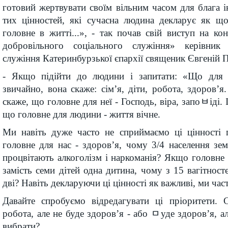
готовий жертвувати своїм вільним часом для блага і
тих цінностей, які сучасна людина декларує як що
головне в житті...», - так почав свій виступ на кон
добровільного соціального служіння» керівник 
служіння Катеринбурзької єпархії священик Євгеній 
- Якщо підійти до людини і запитати: «Що для т
звичайно, вона скаже: сім’я, діти, робота, здоров’я
скаже, що головне для неї - Господь, віра, запоﾲіді. 
що головне для людини - життя вічне.
Ми навіть дуже часто не сприймаємо ці цінності
головне для нас - здоров’я, чому 3/4 населення зем
процвітають алкоголізм і наркоманія? Якщо головне -
замість семи дітей одна дитина, чому з 15 вагітност
дві? Навіть декларуючи ці цінності як важливі, ми ча
Давайте спробуємо відредагувати ці пріоритети. 
робота, але не буде здоров’я - або ﾱуде здоров’я, а
вибрати?