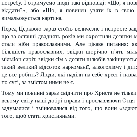
потребу. І отримуємо іноді такі відповіді: «Що, я по
віддати?», або «Що, я повинен узяти їх в свою 
вимальовується картина.
Перед Церквою зараз стоїть величезне і непросте зав
що за останні двадцять років ми охрестили десятки 
стали ніби православними. Але цікаве питання: 
більшість православних, звідки щорічно п’ять міль
мільйон сиріт, звідки сім з десяти шлюбів закінчують
такий великий відсоток наркоманії, алкоголізму і ди
це все робить? Люди, які наділи на себе хрест і назв
по суті, за змістом ними не є.
Тому ми повинні зараз свідчити про Христа не тільки
всьому світу наші добрі справи і прославляючи Отц
задумалися і змінювалися від того, що вони «здаю
того, щоб стати християнами.