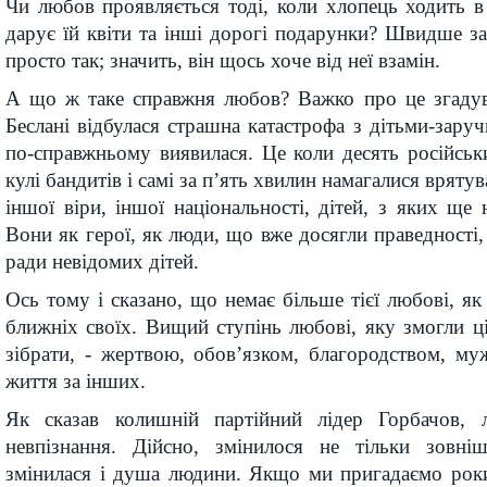
Чи любов проявляється тоді, коли хлопець ходить в
дарує їй квіти та інші дорогі подарунки? Швидше за 
просто так; значить, він щось хоче від неї взамін.
А що ж таке справжня любов? Важко про це згадува
Беслані відбулася страшна катастрофа з дітьми-зару
по-справжньому виявилася. Це коли десять російськ
кулі бандитів і самі за п’ять хвилин намагалися вряту
іншої віри, іншої національності, дітей, з яких ще 
Вони як герої, як люди, що вже досягли праведності,
ради невідомих дітей.
Ось тому і сказано, що немає більше тієї любові, як
ближніх своїх. Вищий ступінь любові, яку змогли ці
зібрати, - жертвою, обов’язком, благородством, муж
життя за інших.
Як сказав колишній партійний лідер Горбачов, 
невпізнання. Дійсно, змінилося не тільки зовніш
змінилася і душа людини. Якщо ми пригадаємо роки