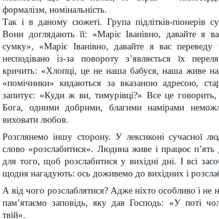
формалізм, номінальність.
Так і в даному сюжеті. Група підлітків-піонерів с
Вони доглядають її: «Маріє Іванівно, давайте я 
сумку», «Маріє Іванівно, давайте я вас переведу 
несподівано із-за повороту з’являється їх перел
кричить: «Хлопці, це не наша бабуся, наша живе на 
«помічники» кидаються за вказаною адресою, стар
запитує: «Куди ж ви, тимурівці?» Все це говорить
Бога, одними добрими, благими намірами немож
виховати любов.
Розглянемо іншу сторону. У лексиконі сучасної л
слово «розслабитися». Людина живе і працює п’ять 
для того, щоб розслабитися у вихідні дні. І всі зас
щодня нагадують: ось доживемо до вихідних і розсла
А від чого розслаблятися? Адже ніхто особливо і не 
пам’ятаємо заповідь, яку дав Господь: «У поті чо
твій».