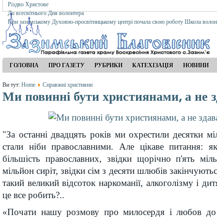
Різдво Христове
До всесвітнього Дня волонтера
При зазимському Духовно-просвітницькому центрі почала свою роботу Школа волон
ГОЛОВНА
ПРО ГАЗЕТУ
РУБРИКИ
КАТЕХІЗАЦІЯ
НОВИНИ
Ви тут:
Home
Справжні християни
Ми повинні бути християнами, а не 
"За останні двадцять років ми охрестили десятки м
стали ніби православними. Але цікаве питання: 
більшість православних, звідки щорічно п'ять міль
мільйон сиріт, звідки сім з десяти шлюбів закінчують
такий великий відсоток наркоманії, алкоголізму і ди
це все робить?..
«Почати нашу розмову про милосердя і любов до 