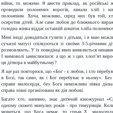
війни, то можемо ﾽавести приклад, як російські 
проводили полонених ворогів, ламали хліб і к
полоненим. Хоча, можливо, серед них був той, хт
осиротив дітей. Але саме любов до ближнього виража
голодна жінка віддає останній шматок хліба полонено
Мені іноді доводиться гуляти з дітьми, і я маю можли
сучасні матусі спілкуються зі своїми 3-5-річними д
розмовляють. У їх поведінці явно виявляється ненавист
І мимоволі замислюєшся: а що ж з цих хлоп’ят вирос
ця дітвора в майбутньому?
Я ще раз повторюся, що «Бог - є любов, і хто перебув
в Бозі, так само, як і Бог перебуває в ньому». Без
справи милосердя, без Бога неможлива ніяка дієв
справа зовні організована як дія любові.
Багато хто, напевно, знає дитячий кіножурнал «
одному сюжеті минулих років - про тимурівців. Коли 
мовиться, що Бога немає, то справﾸ милосерд