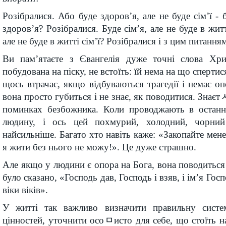
Розібралися. Або буде здоров’я, але не буде сім’ї - б
здоров’я? Розібралися. Буде сім’я, але не буде в житт
але не буде в житті сім’ї? Розібралися і з цим питанням
Ви пам’ятаєте з Євангелія дуже точні слова Хри
побудована на піску, не встоїть: їй нема на що сперти
щось втрачає, якщо відбуваються трагедії і немає оп
вона просто губиться і не знає, як поводитися. Знаєт
поминках безбожника. Коли проводжають в остан
людину, і ось цей похмурий, холодний, чорний 
найсильніше. Багато хто навіть каже: «Закопайте мен
я жити без нього не можу!». Це дуже страшно.
Але якщо у людини є опора на Бога, вона поводиться
було сказано, «Господь дав, Господь і взяв, і ім’я Го
віки віків».
У житті так важливо визначити правильну систе
цінностей, уточнити осоﾱисто для себе, що стоїть н