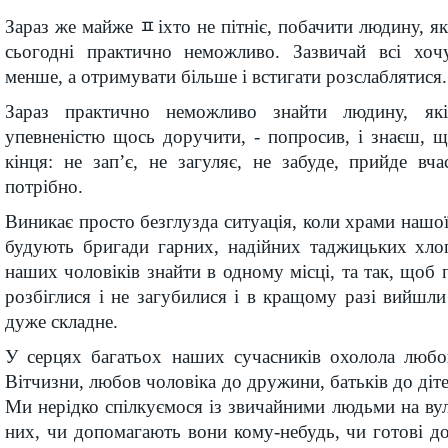
Зараз же майже ﾽіхто не пітніє, побачити людину, яка
сьогодні практично неможливо. Зазвичай всі хоч
менше, а отримувати більше і встигати розслаблятися.
Зараз практично неможливо знайти людину, я
упевненістю щось доручити, - попросив, і знаєш, 
кінця: не зап’є, не загуляє, не забуде, прийде вч
потрібно.
Виникає просто безглузда ситуація, коли храми нашо
будують бригади гарних, надійних таджицьких хло
наших чоловіків знайти в одному місці, та так, щоб 
розбіглися і не загубилися і в кращому разі вийшли
дуже складне.
У серцях багатьох наших сучасників охолола люб
Вітчизни, любов чоловіка до дружини, батьків до діт
Ми нерідко спілкуємося із звичайними людьми на вул
них, чи допомагають вони кому-небудь, чи готові д