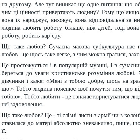
на другому. Але тут виникає ще одне питання: що об’
чим ці цінності привертають людину? Тому що якщо
вона їх народжує, виховує, вона відповідальна за 
людина любить роботу більше, ніж дітей, тоді вон
роботу, робить кар’єру.
Що таке любов? Сучасна масова субкультура нас 
любов - це щось таке легке, з чим можна гратися, зах
Це простежується і в популярній музиці, і в сучасни
береться до уваги християнське розуміння любові.
дівчинки і каже: «Мені з тобою добре, щось на зра
що.» Тобто людина пояснює свої почуття тим, що ві
тобою». Тобто любити - це означає користуватися лю
неї задоволення.
Що таке любов? Це - ті слізні листи з армії чи з коло
ставилася до матері абсолютно зневажливо, пише, що
її.