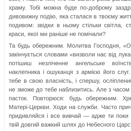
храму. Тобі можна буде по-доброму заздри
дивовижну подію, яка сталася в твоєму житт
подивом: звідки в ньому стільки світла, ст
краси, якої ми раніше не помічали?
Та будь обережним. Молитва Господня, «Отч
закінчується словами «визволи нас від лук
потішиш незліченне ангельське воїн
наклепника і ошуканця з армією його слуг.
тебе в свою власність, і спершу, осліплен
не зможе до тебе наблизитись. Але з часом 
пасток. Повторюся: будь обережним. Хр
Матері-Церкви. Ходи на служби. Часто прич
придивляйся і все вивчай — адже ти поки 
твій довгий важкий шлях до Небесного Царс