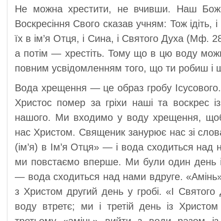
Не можна хрестити, не вчивши. Наш Бож
Воскресіння Свого сказав учням: Тож ідіть, і
їх в ім’я Отця, і Сина, і Святого Духа (Мф. 2
а потім — хрестіть. Тому що в цю воду можн
повним усвідомленням того, що ти робиш і щ
Вода хрещення — це образ гробу Ісусового. 
Христос помер за гріхи наші та воскрес 
нашого. Ми входимо у воду хрещення, щоб
нас Христом. Священик занурює нас зі сло
(ім’я) в Ім’я Отця» — і вода сходиться над
ми повстаємо вперше. Ми були один день із
— вода сходиться над нами вдруге. «Амінь
з Христом другий день у гробі. «І Святог
воду втретє; ми і третій день із Христом