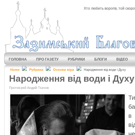
Хто любить ворогів, той скоро
ГОЛОВНА
ПРО ГАЗЕТУ
РУБРИКИ
БЛОГИ
ВІДЕО
Home
Рубрики
Основи віри
Народження від води і Духу
Народження від води і Духу
Протоієрей Андрій Ткачов
Т
ба
в
ві
не