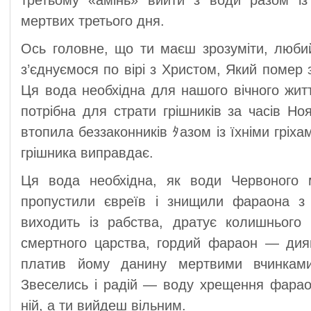
третьому «амінь» вийти з води разом із
мертвих третього дня.
Ось головне, що ти маєш зрозуміти, люби
з’єднуємося по вірі з Христом, Який помер 
Ця вода необхідна для нашого вічного житт
потрібна для страти грішників за часів Но
втопила беззаконників ﾀазом із їхніми гріхам
грішника виправдає.
Ця вода необхідна, як води Червоного 
пропустили євреїв і знищили фараона з 
виходить із рабства, дратує колишнього 
смертного царства, гордий фараон — дия
платив йому данину мертвими вчинками
Звеселись і радій — воду хрещення фарао
ній, а ти вийдеш вільним.