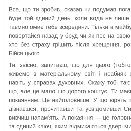
Все, що ти зробив, сказав чи подумав пога
буде той єдиний день, коли вода не лише 
таємно омиє тебе зсередини. Тільки в майб
повертайся назад у бруд чи як пес на свою 
хто без страху грішить після хрещення, ро
Бійся цього.
Ти, звісно, запитаєш, що для цього (тоб
живемо в матеріальному світі і неабияк 
навіть у справах духовних. Скажу тобі та
що, але це мало що дорого коштує. Ти маєш
покаянням. Це найголовніше. У що вірять 
дізнаєшся, прочитавши та усвідомивши Си
вивчиш напам’ять. А покаяння — це головна
та єдиний ключ, яким відмикаються двері м