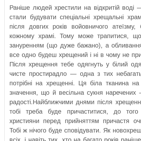
Раніше людей хрестили на відкритій воді — 
стали будувати спеціальні хрещальні храм
після довгих років войовничого атеїзму,
кожному храмі. Тому може трапитися, щ
зануренням (що дуже бажано), а обливанням
все одно будеш хрещений і ні в чому не п
Після хрещення тебе одягнуть у білий од
чисте простирадло — одна з тих небагать
потрібні на хрещенні. Ця біла тканина н
значення, що й весільна сукня наречених —
радості.Найближчими днями після хрещенн
тобі треба буде причаститися, до того
християни перед прийняттям причастя оч
Тобі ж нічого буде сповідувати. Як новохре
всіх, і навіть тих, хто на багато років рані