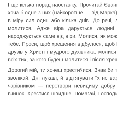
І ще кілька порад наостанку. Прочитай Єванг
хоча б одне з них (найкоротше — від Марка
в міру сил один або кілька днів. До речі,
молитися. Адже віра дарується людині
народжується саме від віри. Молися, як мож
тебе. Проси, щоб хрещення відбулося, щоб 
друзів у Христі і мудрого духівника; молися
всіх тих, за кого будеш молитися і після хре
Дорогий мій, ти хочеш хрестиﾂися. Знав би т
зволікай. Дні лукаві, й відтягувати їх не 
чарівником — перетвори невидиму добру
вчинок. Хрестися швидше. Помагай, Господи