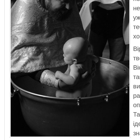
не
уж
те
хо
Ві
тв
Ві
т
в
ра
о
Та
і
зн