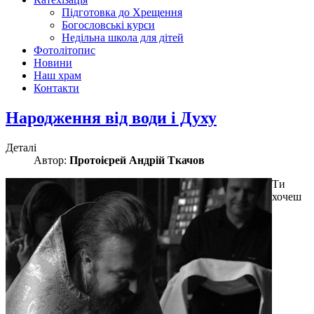
Підготовка до Хрещення
Богословські курси
Недільна школа для дітей
Фотолітопис
Новини
Наш храм
Контакти
Народження від води і Духу
Деталі
Автор:
Протоієрей Андрій Ткачов
Ти
хочеш