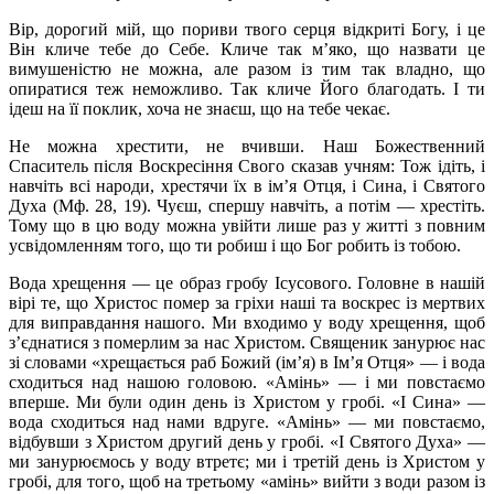
Вір, дорогий мій, що пориви твого серця відкриті Богу, і це
Він кличе тебе до Себе. Кличе так м’яко, що назвати це
вимушеністю не можна, але разом із тим так владно, що
опиратися теж неможливо. Так кличе Його благодать. І ти
ідеш на її поклик, хоча не знаєш, що на тебе чекає.
Не можна хрестити, не вчивши. Наш Божественний
Спаситель після Воскресіння Свого сказав учням: Тож ідіть, і
навчіть всі народи, хрестячи їх в ім’я Отця, і Сина, і Святого
Духа (Мф. 28, 19). Чуєш, спершу навчіть, а потім — хрестіть.
Тому що в цю воду можна увійти лише раз у житті з повним
усвідомленням того, що ти робиш і що Бог робить із тобою.
Вода хрещення — це образ гробу Ісусового. Головне в нашій
вірі те, що Христос помер за гріхи наші та воскрес із мертвих
для виправдання нашого. Ми входимо у воду хрещення, щоб
з’єднатися з померлим за нас Христом. Священик занурює нас
зі словами «хрещається раб Божий (ім’я) в Ім’я Отця» — і вода
сходиться над нашою головою. «Амінь» — і ми повстаємо
вперше. Ми були один день із Христом у гробі. «І Сина» —
вода сходиться над нами вдруге. «Амінь» — ми повстаємо,
відбувши з Христом другий день у гробі. «І Святого Духа» —
ми занурюємось у воду втретє; ми і третій день із Христом у
гробі, для того, щоб на третьому «амінь» вийти з води разом із