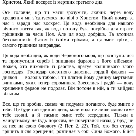
Христом, Який воскрес із мертвих третього дня.
Ось головне, що ти маєш зрозуміти, любий: через воду
хрещення ми з’єднуємося по вірі з Христом, Який помер за
нас і заради нас воскрес. Ця вода необхідна для нашого
вічного життя так, як вода потопу була потрібна для страти
грішників за часів Ноя. Але ця вода добріша. Та втопила
беззаконників ﾀазом із їхніми гріхами, а ця змиє гріхи, а
самого грішника виправдає.
Ця вода необхідна, як води Червоного моря, що розступилися
та пропустили євреїв і знищили фараона з його військом.
Кожен, хто виходить із рабства, дратує колишнього злого
господаря. Господар смертного царства, гордий фараон —
диявол — володів тобою, і ти платив йому данину мертвими
вчинками, яких тепер соромишся. Звеселись і радій — воду
хрещення фараон не подолає. Він потоне в ній, а ти вийдеш
вільним.
Все, що ти зробив, сказав чи подумав поганого, буде змите з
тебе. Це буде той єдиний день, коли вода не лише омиватиме
тебе ззовні, а й таємно омиє тебе зсередини. Тільки в
майбутньому не будь поросям, не повертайся назад у бруд чи
як пес на свою блювоту (2 Пет. 2, 22). Той, хто без страху
грішить після хрещення, розпинає в собі Сина Божого. Бійся