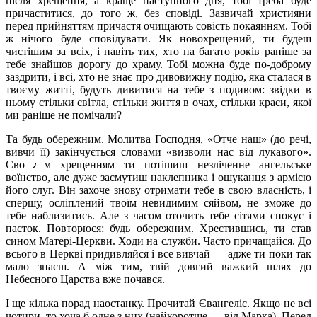
після хрещення, а краще наступного дня, тобі треба буде
причаститися, до того ж, без сповіді. Зазвичай християни
перед прийняттям причастя очищають совість покаянням. Тобі
ж нічого буде сповідувати. Як новохрещений, ти будеш
чистішим за всіх, і навіть тих, хто на багато років раніше за
тебе знайшов дорогу до храму. Тобі можна буде по-доброму
заздрити, і всі, хто не знає про дивовижну подію, яка сталася в
твоєму житті, будуть дивитися на тебе з подивом: звідки в
ньому стільки світла, стільки життя в очах, стільки краси, якої
ми раніше не помічали?
Та будь обережним. Молитва Господня, «Отче наш» (до речі,
вивчи її) закінчується словами «визволи нас від лукавого».
Своﾗм хрещенням ти потішиш незліченне ангельське
воїнство, але дуже засмутиш наклепника і ошуканця з армією
його слуг. Він захоче знову отримати тебе в свою власність, і
спершу, осліплений твоїм невидимим сяйвом, не зможе до
тебе наблизитись. Але з часом оточить тебе сітями спокус і
пасток. Повторюся: будь обережним. Хрестившись, ти став
сином Матері-Церкви. Ходи на служби. Часто причащайся. До
всього в Церкві придивляйся і все вивчай — адже ти поки так
мало знаєш. А між тим, твій довгий важкий шлях до
Небесного Царства вже почався.
І ще кілька порад наостанку. Прочитай Євангеліє. Якщо не всі
чотири, то хоча б одне з них (найкоротше — від Марка). Перед