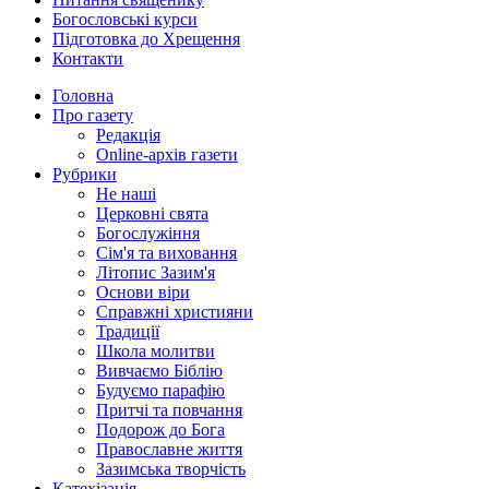
Богословські курси
Підготовка до Хрещення
Контакти
Головна
Про газету
Редакція
Online-архів газети
Рубрики
Не наші
Церковні свята
Богослужіння
Сім'я та виховання
Літопис Зазим'я
Основи віри
Справжні християни
Традиції
Школа молитви
Вивчаємо Біблію
Будуємо парафію
Притчі та повчання
Подорож до Бога
Православне життя
Зазимська творчість
Катехізація