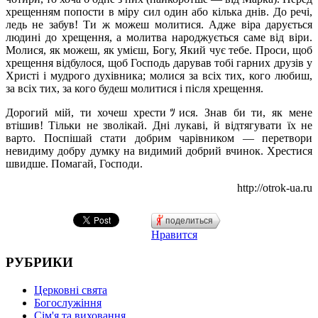
хрещенням попости в міру сил один або кілька днів. До речі,
ледь не забув! Ти ж можеш молитися. Адже віра дарується
людині до хрещення, а молитва народжується саме від віри.
Молися, як можеш, як умієш, Богу, Який чує тебе. Проси, щоб
хрещення відбулося, щоб Господь дарував тобі гарних друзів у
Христі і мудрого духівника; молися за всіх тих, кого любиш,
за всіх тих, за кого будеш молитися і після хрещення.
Дорогий мій, ти хочеш хрестиﾂися. Знав би ти, як мене
втішив! Тільки не зволікай. Дні лукаві, й відтягувати їх не
варто. Поспішай стати добрим чарівником — перетвори
невидиму добру думку на видимий добрий вчинок. Хрестися
швидше. Помагай, Господи.
http://otrok-ua.ru
поделиться
Нравится
РУБРИКИ
Церковні свята
Богослужіння
Сім'я та виховання