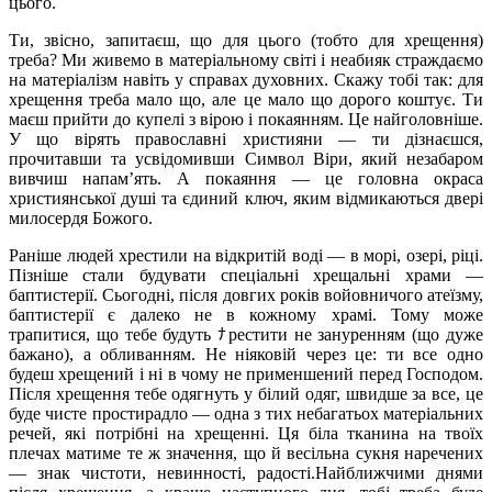
цього.
Ти, звісно, запитаєш, що для цього (тобто для хрещення)
треба? Ми живемо в матеріальному світі і неабияк страждаємо
на матеріалізм навіть у справах духовних. Скажу тобі так: для
хрещення треба мало що, але це мало що дорого коштує. Ти
маєш прийти до купелі з вірою і покаянням. Це найголовніше.
У що вірять православні християни — ти дізнаєшся,
прочитавши та усвідомивши Символ Віри, який незабаром
вивчиш напам’ять. А покаяння — це головна окраса
християнської душі та єдиний ключ, яким відмикаються двері
милосердя Божого.
Раніше людей хрестили на відкритій воді — в морі, озері, ріці.
Пізніше стали будувати спеціальні хрещальні храми —
баптистерії. Сьогодні, після довгих років войовничого атеїзму,
баптистерії є далеко не в кожному храмі. Тому може
трапитися, що тебе будуть ﾅрестити не зануренням (що дуже
бажано), а обливанням. Не ніяковій через це: ти все одно
будеш хрещений і ні в чому не применшений перед Господом.
Після хрещення тебе одягнуть у білий одяг, швидше за все, це
буде чисте простирадло — одна з тих небагатьох матеріальних
речей, які потрібні на хрещенні. Ця біла тканина на твоїх
плечах матиме те ж значення, що й весільна сукня наречених
— знак чистоти, невинності, радості.Найближчими днями