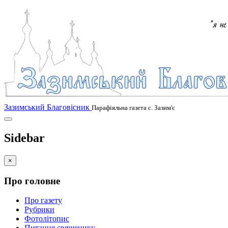
Зазимський Благовісник
Парафіяльна газета с. Зазим'є
Sidebar
×
Про головне
Про газету
Рубрики
Фотолітопис
Питання священику