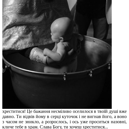
хреститися! Це бажання несміливо оселилося в твоїй душі вже
давно. Ти відвів йому в серці куточок і не вигнав його, а воно
з часом не зникло, а розрослось, і ось уже проситься назовні,
кличе тебе в храм. Слава Богу, ти хочеш хреститися...