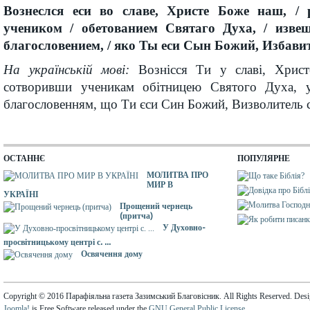
Вознеслся еси во славе, Христе Боже наш, / 
учеником / обетованием Святаго Духа, / из
благословением, / яко Ты еси Сын Божий, Избави
На українській мові:
Вознісся Ти у славі, Хрис
сотворивши ученикам обітницею Святого Духа, 
благословенням, що Ти єси Син Божий, Визволитель с
ОСТАННЄ
ПОПУЛЯРНЕ
МОЛИТВА ПРО
МИР В
УКРАЇНІ
Прощений чернець
(притча)
У Духовно-
просвітницькому центрі с. ...
Освячення дому
Copyright © 2016 Парафіяльна газета Зазимський Благовісник. All Rights Reserved. Des
Joomla!
is Free Software released under the
GNU General Public License.