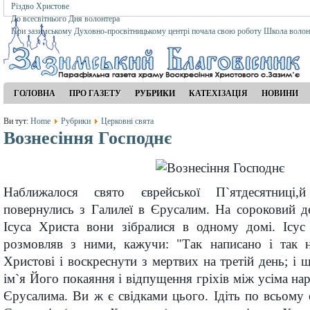
Різдво Христове
До всесвітнього Дня волонтера
При зазимському Духовно-просвітницькому центрі почала свою роботу Школа волон
ГОЛОВНА
ПРО ГАЗЕТУ
РУБРИКИ
КАТЕХІЗАЦІЯ
НОВИНИ
Ви тут:
Home
Рубрики
Церковні свята
Вознесіння Господнє
Наближалося свято єврейської П`ятдесятниці,
повернулись з Галилеї в Єрусалим. На сороковий д
Ісуса Христа вони зібралися в одному домі. Ісус
розмовляв з ними, кажучи: "Так написано і так 
Христові і воскреснути з мертвих на третій день; і 
ім`я Його покаяння і відпущення гріхів між усіма на
Єрусалима. Ви ж є свідками цього. Ідіть по всьому с