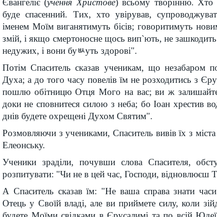
Євангеліє (
учення Христове
) всьому творінню. Хто 
буде спасенний. Тих, хто увірував, супроводжуват
іменем Моїм виганятимуть бісів; говоритимуть нов
змій, і якщо смертоносне щось вип`ють, не зашкодить
недужих, і вони буﾴуть здорові".
Потім Спаситель сказав ученикам, що незабаром 
Духа; а до того часу повелів їм не розходитись з Єру
пошлю обітницю Отця Мого на вас; ви ж залишайтес
доки не сповнитеся силою з неба; бо Іоан хрестив во
днів будете охрещені Духом Святим".
Розмовляючи з учениками, Спаситель вивів їх з міста 
Елеонську.
Ученики зраділи, почувши слова Спасителя, обст
розпитувати: "Чи не в цей час, Господи, відновлюєш Т
А Спаситель сказав їм: "Не ваша справа знати часи
Отець у Своїй владі, але ви приймете силу, коли зій
будете Моїми свідками в Єрусалимі та по всій Юдеї і