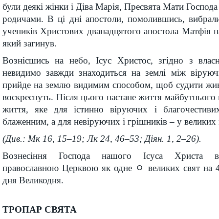
були деякі жінки і Діва Марія, Пресвята Мати Господа 
родичами. В ці дні апостоли, помолившись, вибрал
учеників Христових дванадцятого апостола Матфія на
який загинув.
Вознісшись на небо, Ісус Христос, згідно з вла
невидимо завжди знаходиться на землі між вірую
прийде на землю видимим способом, щоб судити живи
воскреснуть. Після цього настане життя майбутнього в
життя, яке для істинно віруючих і благочестиви
блаженним, а для невіруючих і грішників – у великих
(Див.: Мк 16, 15–19; Лк 24, 46–53; Діян. 1, 2–26).
Вознесіння Господа нашого Ісуса Христа ві
православною Церквою як одне ﾷ великих свят на 4
дня Великодня.
ТРОПАР СВЯТА