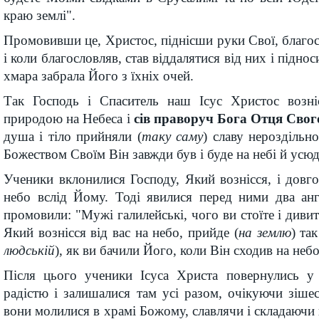
краю землі".
Промовивши це, Христос, піднісши руки Свої, благос
і коли благословляв, став віддалятися від них і піднос
хмара забрала Його з їхніх очей.
Так Господь і Спаситель наш Ісус Христос возн
природою на Небеса і
сів праворуч Бога Отця Свог
душа і тіло прийняли (
таку саму
) славу нероздільн
Божеством Своїм Він завжди був і буде на небі й усюд
Ученики вклонилися Господу, Який вознісся, і довго
небо вслід Йому. Тоді явилися перед ними два анг
промовили: "Мужі галилейські, чого ви стоїте і дивит
Який вознісся від вас на небо, прийде (
на землю
) та
людській
), як ви бачили Його, коли Він сходив на небо
Після цього ученики Ісуса Христа повернулись у
радістю і залишалися там усі разом, очікуючи зіше
вони молилися в храмі Божому, славлячи і складаючи 