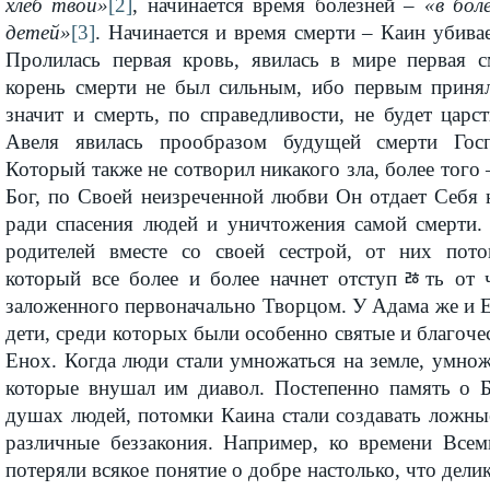
хлеб твой»
[2]
, начинается время болезней –
«в бол
детей»
[3]
. Начинается и время смерти – Каин убивае
Пролилась первая кровь, явилась в мире первая с
корень смерти не был сильным, ибо первым принял
значит и смерть, по справедливости, не будет царс
Авеля явилась прообразом будущей смерти Гос
Который также не сотворил никакого зла, более того
Бог, по Своей неизреченной любви Он отдает Себя 
ради спасения людей и уничтожения самой смерти.
родителей вместе со своей сестрой, от них пото
который все более и более начнет отступﾰть от ч
заложенного первоначально Творцом. У Адама же и 
дети, среди которых были особенно святые и благочес
Енох. Когда люди стали умножаться на земле, умнож
которые внушал им диавол. Постепенно память о Бо
душах людей, потомки Каина стали создавать ложны
различные беззакония. Например, ко времени Все
потеряли всякое понятие о добре настолько, что дели