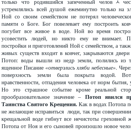
только что родившийся запеченный человﾵчес
устремлялись всей душой ежеминутно только на з
Ной со своим семейством не потерял человеческо
памяти о Боге. Бог повелевает ему построить ковч
погубит все живое в воде. Ной во время построй
усовестить людей, но никто ему не внимает. П
постройки и приготовлений Ной с семейством, а так
живых существ входит в ковчег, закрываются двери 
Потоп: воды вышли из недр земли, полились из 
ященное Писание
«отверзлись хляби небесные».
Через
поверхность земли была покрыта водой. Вот
нравственности, отпадения человека от норм бытия,
Но это страшное событие кроме реальной сто
прообразовательное значение –
Потоп явился п
Таинства Святого Крещения.
Как в водах Потопа п
не желающие исправиться люди, так при совершении
крещальной воде гибнут все нечистоты греховной ж
Потопа от Ноя и его сыновей произошло новое чело