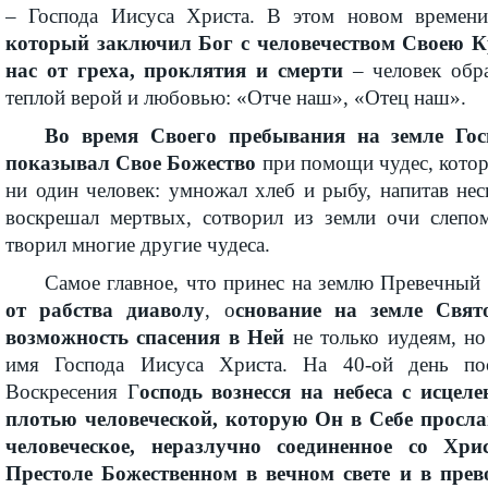
– Господа Иисуса Христа. В этом новом време
который заключил Бог с человечеством Своею К
нас от греха, проклятия и смерти
– человек обр
теплой верой и любовью: «Отче наш», «Отец наш».
Во время Своего пребывания на земле Гос
показывал Свое Божество
при помощи чудес, кото
ни один человек: умножал хлеб и рыбу, напитав нес
воскрешал мертвых, сотворил из земли очи слепо
творил многие другие чудеса.
Самое главное, что принес на землю Превечный
от рабства диаволу
, о
снование на земле Свя
возможность спасения в Ней
не только иудеям, н
имя Господа Иисуса Христа. На 40-ой день по
Воскресения Г
осподь вознесся на небеса с исцел
плотью человеческой, которую Он в Себе прослав
человеческое, неразлучно соединенное со Хри
Престоле Божественном в вечном свете и в прево