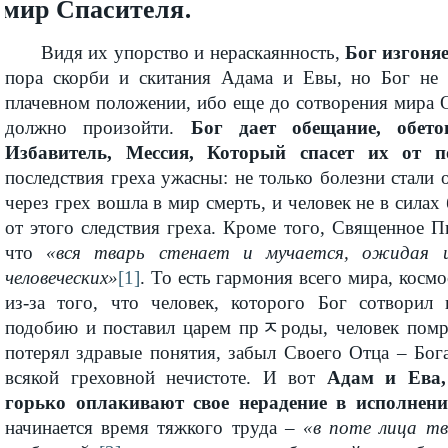
мир Спасителя.
Видя их упорство и нераскаянность,
Бог изгоняе
пора скорби и скитания Адама и Евы, но Бог не 
плачевном положении, ибо еще до сотворения мира О
должно произойти.
Бог дает обещание, обето
Избавитель, Мессия, Который спасет их от п
последствия греха ужасны: не только болезни стали о
через грех вошла в мир смерть, и человек не в силах
от этого следствия греха. Кроме того, Священное П
что
«вся тварь стенает и мучается, ожидая и
человеческих»
[1]
. То есть гармония всего мира, косм
из-за того, что человек, которого Бог сотворил
подобию и поставил царем прﾸроды, человек помра
потерял здравые понятия, забыл Своего Отца – Бог
всякой греховной нечистоте. И вот
Адам и Ева,
горько оплакивают свое нерадение в исполнен
начинается время тяжкого труда –
«в поте лица тв