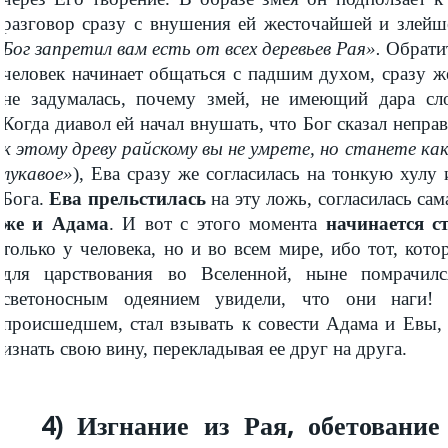
разговор сразу с внушения ей жесточайшей и злейш
Бог запретил вам есть от всех деревьев Рая».
Обратит
человек начинает общаться с падшим духом, сразу ж
не задумалась, почему змей, не имеющий дара сло
Когда диавол ей начал внушать, что Бог сказал неправ
к этому древу райскому вы не умрете, но станете как
лукавое»
), Ева сразу же согласилась на тонкую хулу 
Бога.
Ева прельстилась
на эту ложь, согласилась са
же и Адама
. И вот с этого момента
начинается с
только у человека, но и во всем мире, ибо тот, кот
для царствования во Вселенной, ныне помрачил
светоносным одеянием увидели, что они наги! 
происшедшем, стал взывать к совести Адама и Евы, 
изнать свою вину, перекладывая ее друг на друга.
4) Изгнание из Рая, обетовани