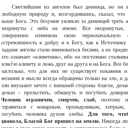
Светлейшим из ангелов был денница, но он в
свободную природу и, возгордившись, сказал, что
выше Бога. Это безумие увлекло за денницей треть 
низринуты с неба на землю. Все низринутые, 
совершенно изменили свою первоначальную
устремленность к добру и к Богу, как к Источнику 
падшие ангелы стали именоваться бесами, а их предв
что означает «клеветник», ибо он постоянно сталкив
всякﾃю клевету и ложь друг на друга и на Бога. Все б
настолько, что для них не существует покаяния и
желания и мысли всегда обращены только на зло, и д
или внушают нечто с внешней стороны благое, делаю
целью – прельстить, обмануть и погубить довери
Человек ограничен, смертен, слаб,
поэтому 
справиться с коварным, пронырливым, хитрым,
погубить человека духом злобы.
Для того, что
диавола, Благой Бог пришел на землю.
Некогда лю