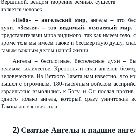
Вершиной, венцом творения земных существ
является человек.
«Небо» – ангельский мир
, ангелы – это бес
духи. «
Земля» – это видимый, осязаемый мир.
М
представителями мира видимого, так как имеем тело, 
кроме тела мы имеем также и бессмертную душу, спас
самым важным делом нашей жизни.
Ангелы – бесплотные, бестелесные духи – б
великом количестве. Крепость и сила ангелов безме
человеческие. Из Ветхого Завета нам известно, что к
вышел с огромным, 180-тысячным войском ассирийс
израильтяне взмолились к Богу, и Он послал против
одного только ангела, который сразу уничтожил в
Такова ангельская сила!
2) Святые Ангелы и падшие ангел