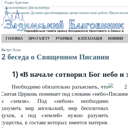
Різдво Христове
До всесвітнього Дня волонтера
При зазимському Духовно-просвітницькому центрі почала свою роботу Школа волон
ГОЛОВНА
ПРО ГАЗЕТУ
РУБРИКИ
КАТЕХІЗАЦІЯ
НОВИНИ
Ви тут:
Home
2 беседа о Священном Писании
1) «В начале сотворил Бог небо и
Необходимо обязательно разъяснить, что
Святая Церковь понимает под словами «небо»
и «земля». Под «небом» необходимо
разуметь мир ангельский, мир бесплотных
духов, а под «землей» нужно разуметь
существа, в составе которых имеется материя.