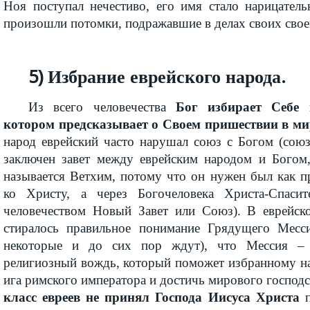
Ноя поступал нечестиво, его имя стало нарицате
произошли потомки, подражавшие в делах своих свое
5) Избрание еврейского народа.
Из всего человечества
Бог избирает Себе 
котором предсказывает о Своем пришествии в ми
народ еврейский часто нарушал союз с Богом (союз
заключен завет между еврейским народом и Богом,
называется Ветхим, потому что он нужен был как п
ко Христу, а через Богочеловека Христа-Спаси
человечеством Новый Завет или Союз). В еврейск
стиралось правильное понимание Грядущего Месси
некоторые и до сих пор ждут), что Мессия – 
религиозный вождь, который поможет избранному на
ига римского императора и достичь мирового господс
класс евреев не принял Господа Иисуса Христа
п