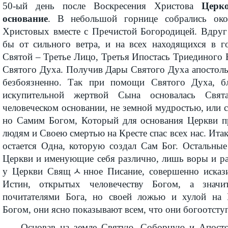
50-ый день после Воскресения Христова
Церк
основание
. В небольшой горнице собрались око
Христовых вместе с Пречистой Богородицей. Вдру
бы от сильного ветра, и на всех находящихся в 
Святой – Третье Лицо, Третья Ипостась Триединого
Святого Духа. Получив Дары Святого Духа апостол
безбоязненно. Так при помощи Святого Духа, б
искупительной жертвой Сына основалась Свя
человеческом основании, не земной мудростью, или с
но Самим Богом, Который для основания Церкви 
людям и Своею смертью на Кресте спас всех нас. Итак
остается Одна, которую создал Сам Бог. Остальные
Церкви и именующие себя различно, лишь воры и ра
у Церкви Свящﾵнное Писание, совершенно искази
Истин, открытых человечеству Богом, а значи
почитателями Бога, но своей ложью и хулой на 
Богом, они ясно показывают всем, что они богоотст
Основав на земле Святую, Соборную и Апосто