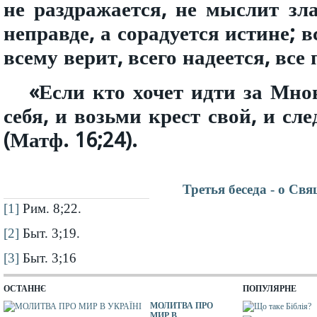
не раздражается, не мыслит зла
неправде, а сорадуется истине; 
всему верит, всего надеется, все
«Если кто хочет идти за Мно
себя, и возьми крест свой, и сл
(Матф. 16;24).
Третья беседа - о С
[1]
Рим. 8;22.
[2]
Быт. 3;19.
[3]
Быт. 3;16
ОСТАННЄ
ПОПУЛЯРНЕ
МОЛИТВА ПРО
МИР В