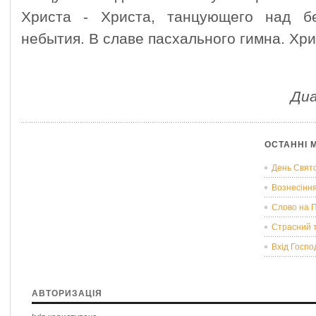
Христа - Христа, танцующего над б
небытия. В славе пасхального гимна. Хри
Диа
ОСТАННІ 
День Свято
Вознесінн
Слово на 
Страсний 
Вхід Госпо
АВТОРИЗАЦІЯ