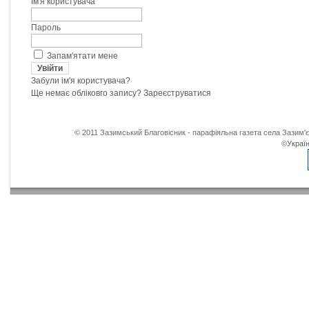
Ім'я користувача
Пароль
Запам'ятати мене
Забули ім'я користувача?
Ще немає обліковго запису?
Зареєструватися
© 2011 Зазимський Благовісник - парафіяльна газета села Зазим'є
©
Україн