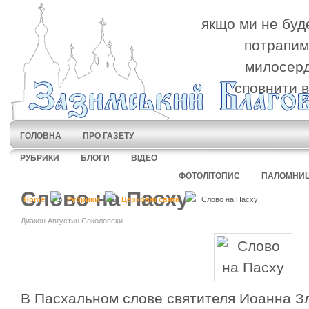
якщо ми не буде
потрапимо
милосерд
сповнити в
ГОЛОВНА
ПРО ГАЗЕТУ
РУБРИКИ
БЛОГИ
ВІДЕО
ФОТОЛІТОПИС
ПАЛОМНИ
Слово на Пасху
Home
Рубрики
Церковні свята
Слово на Пасху
Диакон Августин Соколовски
В Пасхальном слове святителя Иоанна Зл