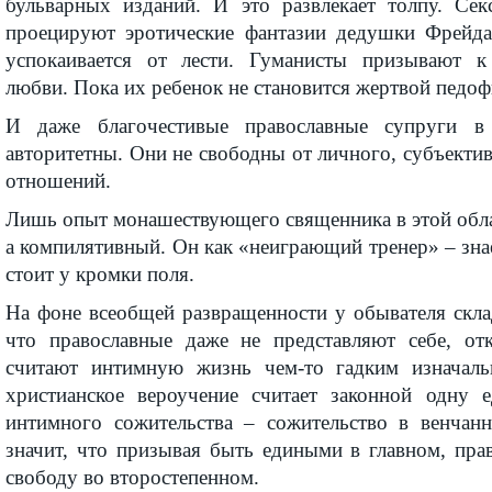
бульварных изданий. И это развлекает толпу. Сек
проецируют эротические фантазии дедушки Фрейда
успокаивается от лести. Гуманисты призывают 
любви. Пока их ребенок не становится жертвой педоф
И даже благочестивые православные супруги
авторитетны. Они не свободны от личного, субъект
отношений.
Лишь опыт монашествующего священника в этой обла
а компилятивный. Он как «неиграющий тренер» – знае
стоит у кромки поля.
На фоне всеобщей развращенности у обывателя скла
что православные даже не представляют себе, от
считают интимную жизнь чем-то гадким изначальн
христианское вероучение считает законной одну 
интимного сожительства – сожительство в венчан
значит, что призывая быть едиными в главном, пра
свободу во второстепенном.