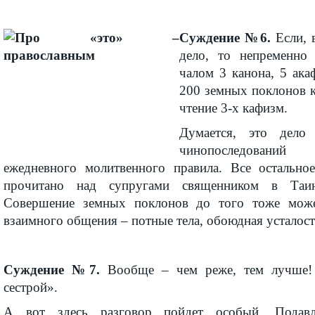
Суждение №6.
Если, в
дело, то непременно
чалом 3 канона, 5 ака
200 земных поклонов к
чтение 3-х кафизм.
Думается, это дело
чинопоследовани
ежедневного молитвенного правила. Все остальн
прочитано над супругами священником в Таинс
Совершение земных поклонов до того тоже може
взаимного общения – потные тела, обоюдная усталость
Суждение №7.
Вообще – чем реже, тем лучше! 
сестрой».
А вот здесь разговор пойдет особый. Подав