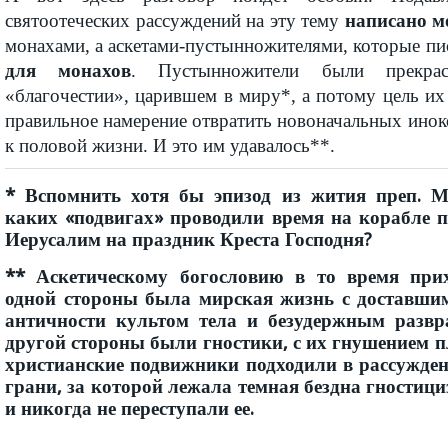
святоотеческих рассуждений на эту тему
написано 
монахами, а аскетами-пустынножителями, которые пи
для монахов
. Пустынножители были прекра
«благочестии», царившем в миру*, а потому цель их
правильное намерение отвратить новоначальных иноко
к половой жизни. И это им удавалось**.
* Вспомнить хотя бы эпизод из жития преп. М
каких «подвигах» проводили время на корабле 
Иерусалим на праздник Креста Господня?
** Аскетическому богословию в то время прих
одной стороны была мирская жизнь с доставшим
античности культом тела и безудержным развр
другой стороны были гностики, с их гнушением п
христианские подвижники подходили в рассужден
грани, за которой лежала темная бездна гностици
и никогда не переступали ее.