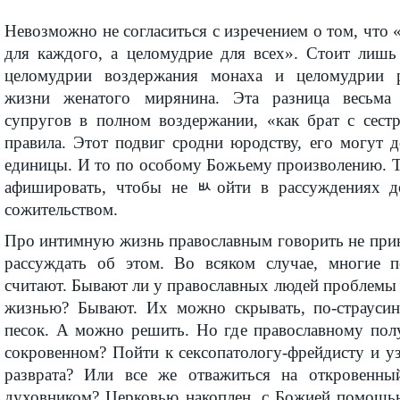
Невозможно не согласиться с изречением о том, что 
для каждого, а целомудрие для всех». Стоит лишь
целомудрии воздержания монаха и целомудрии 
жизни женатого мирянина. Эта разница весьма
супругов в полном воздержании, «как брат с сест
правила. Этот подвиг сродни юродству, его могут 
единицы. И то по особому Божьему произволению. Т
афишировать, чтобы не ﾴойти в рассуждениях 
сожительством.
Про интимную жизнь православным говорить не прин
рассуждать об этом. Во всяком случае, многие п
считают. Бывают ли у православных людей проблемы
жизнью? Бывают. Их можно скрывать, по-страусин
песок. А можно решить. Но где православному пол
сокровенном? Пойти к сексопатологу-фрейдисту и уз
разврата? Или все же отважиться на откровенны
духовником? Церковью накоплен, с Божией помощь