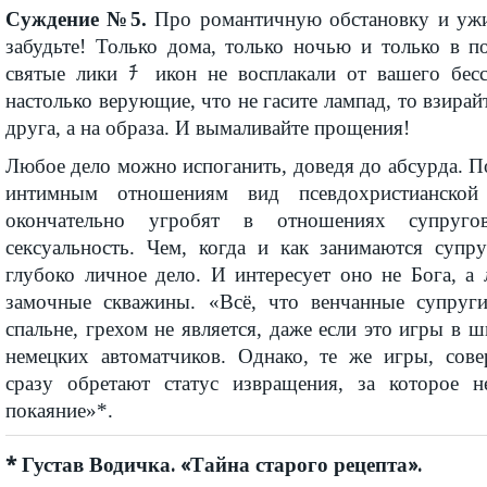
Суждение №5.
Про романтичную обстановку и ужи
забудьте! Только дома, только ночью и только в п
святые лики ﾁ икон не восплакали от вашего бес
настолько верующие, что не гасите лампад, то взирай
друга, а на образа. И вымаливайте прощения!
Любое дело можно испоганить, доведя до абсурда. 
интимным отношениям вид псевдохристианской
окончательно угробят в отношениях супруг
сексуальность. Чем, когда и как занимаются супр
глубоко личное дело. И интересует оно не Бога, а
замочные скважины. «Всё, что венчанные супруги
спальне, грехом не является, даже если это игры в ш
немецких автоматчиков. Однако, те же игры, сов
сразу обретают статус извращения, за которое н
покаяние»*.
* Густав Водичка. «Тайна старого рецепта».