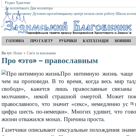
Різдво Христове
До всесвітнього Дня волонтера
При зазимському Духовно-просвітницькому центрі почала свою роботу Школа волон
ГОЛОВНА
ПРО ГАЗЕТУ
РУБРИКИ
КАТЕХІЗАЦІЯ
НОВИНИ
Ви тут:
Home
Сім'я та виховання
Про «это» – православным
Про интимную жизнь чаще г
чем на проповеди. В то время, когда весь мир тал
свободе», кажется лишь православные связаны
молчания», некой страшной омертой. Может пока
православного, что значит «секс», немедленно ус
цифра шесть по-немецки». Многих удивит, что гово
жизни отважился монах. Причина проста.
Газетчики описывают сексуальные похождения знаме