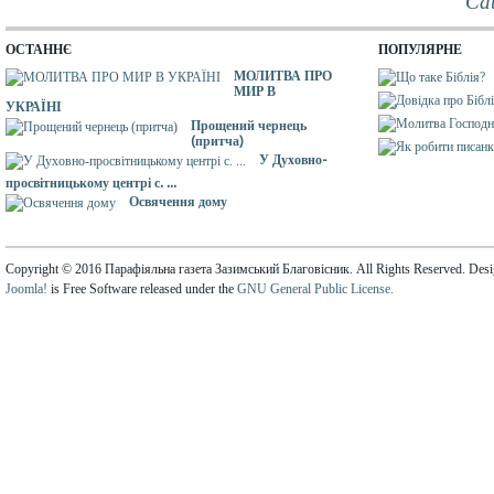
Са
ОСТАННЄ
ПОПУЛЯРНЕ
МОЛИТВА ПРО
МИР В
УКРАЇНІ
Прощений чернець
(притча)
У Духовно-
просвітницькому центрі с. ...
Освячення дому
Copyright © 2016 Парафіяльна газета Зазимський Благовісник. All Rights Reserved. Des
Joomla!
is Free Software released under the
GNU General Public License.