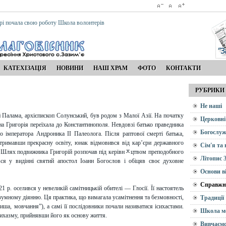
рі почала свою роботу Школа волонтерів
КАТЕХІЗАЦІЯ
НОВИНИ
НАШ ХРАМ
ФОТО
КОНТАКТИ
РУБРИКИ
Не наші
 Палама, архієпископ Солунський, був родом з Малої Азії. На початку
Церковні
ина Григорія переїхала до Константинополя. Невдовзі батько праведника
Богослуж
о імператора Андроника II Палеолога. Після раптової смерті батька,
тримавши прекрасну освіту, юнак відмовився від кар’єри державного
Сім'я та
. Шлях подвижника Григорій розпочав під керівнﾸцтвом преподобного
Літопис 
я у видінні святий апостол Іоанн Богослов і обіцяв своє духовне
Основи в
Справжн
1 р. оселився у невеликій самітницькій обителі — Глосії. Її настоятель
зумному діянню. Ця практика, що вимагала усамітнення та безмовності,
Традиції
тиша, мовчання”), а самі її послідовники почали називатися ісихастами.
Школа м
ихазму, прийнявши його як основу життя.
Вивчаємо