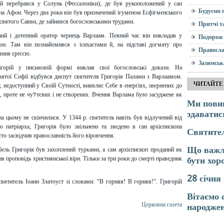
рій перебрався у Солунь (Фессалоніки), де був рукоположений у сан
Будуємо 
на Афон. Через два роки він був призначений ігуменом Есфігменського
 святого Савви, де зайнявся богословськими трудами.
Притчі т
лий і дотепний оратор чернець Варлаам. Певний час він викладав у
Подорож 
н. Там він познайомився з ісихастами й, на підставі догмату про
Правосла
яння єрессю.
Зазимськ
горій у письмовій формі виклав свої богословські докази. На
вятої Софії відбувся диспут святителя Григорія Палами з Варлаамом.
ЧИТАЙТЕ
 недоступний у Своїй Сутності, виявляє Себе в енергіях, звернених до
о, проте не чуﾂтєвих і не створених. Вчення Варлама було засуджене як
Ми повин
здаватис
 цьому не скінчилися. У 1344 р. святитель навіть був відлучений від
 патріарха, Григорія було звільнено та зведено в сан архієпископа
Святите
то засвідчив православність його віровчення.
Що важли
бель Григорія був захоплений турками, а сам архієпископ проданий як
в проповідь християнської віри. Тільки за три роки до смерті праведник
бути хо
28 січня
ятитель Іоанн Златоуст зі словами: “В горняя! В горняя!”. Григорій
Вітаємо 
Церковна газета
народжен