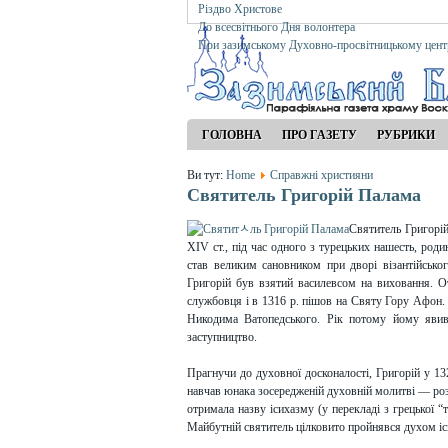
Різдво Христове
До всесвітнього Дня волонтера
При зазимському Духовно-просвітницькому цент
ГОЛОВНА
ПРО ГАЗЕТУ
РУБРИКИ
Ви тут:
Home
Справжні християни
Святитель Григорій Палама
Святитель Григорій
XIV ст., під час одного з турецьких нашесть, род
став великим сановником при дворі візантійськог
Григорій був взятий василевсом на виховання. О
службовця і в 1316 р. пішов на Святу Гору Афон
Никодима Ватопедського. Рік потому йому явивс
заступництво.
Прагнучи до духовної досконалості, Григорій у 132
навчав юнака зосередженій духов­ній молитві — ро
отримала назву іси­хазму (у перекладі з грецької “
Майбутній святитель цілковито пройнявся духом іс