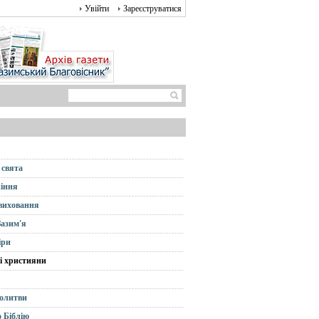
Увійти
Зареєструватися
 свята
іння
 виховання
Зазим'я
іри
і християни
олитви
 Біблію