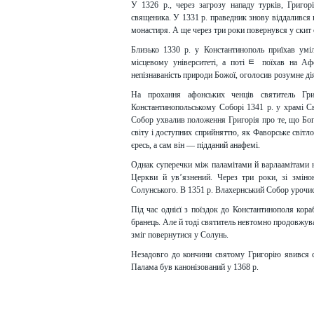
У 1326 р., через загрозу нападу турків, Григо
священика. У 1331 р. праведник знову віддалився 
монастиря. А ще через три роки повернувся у скит
Близько 1330 р. у Константинополь приїхав умі
місцевому університеті, а потіﾼ поїхав на Афо
непізнаваність природи Божої, оголосив розумне ді
На прохання афонських ченців святитель Гри
Константинопольському Соборі 1341 р. у храмі С
Собор ухвалив положення Григорія про те, що Бог,
світу і доступних сприйняттю, як Фаворське світл
єресь, а сам він — підданий анафемі.
Однак суперечки між паламітами й варлаамітами на
Церкви й ув’язнений. Через три роки, зі зміною
Солунського. В 1351 р. Влахернський Собор урочис
Під час однієї з поїздок до Константинополя кора
бранець. Але й тоді святитель невтомно продовжува
зміг повернутися у Солунь.
Незадовго до кончини святому Григорію явився св
Палама був канонізований у 1368 р.