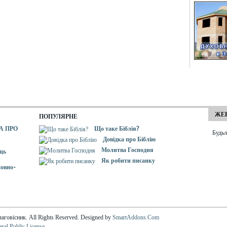
ЖЕР
ПОПУЛЯРНЕ
А ПРО
Що таке Біблія?
Будьл
Довідка про Біблію
Молитва Господня
ць
Як робити писанку
овно-
аговісник. All Rights Reserved. Designed by
SmartAddons.Com
al Public License.