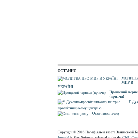
ОСТАННЄ
МОЛИТВ
МИР В
УКРАЇНІ
Прощений черне
(притча)
У Дух
просвітницькому центрі с. ...
Освячення дому
Copyright © 2016 Парафіяльна газета Зазимський Бл
Joomla!
is Free Software released under the
GNU Gener