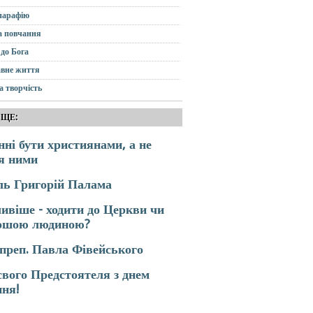
парафію
а повчання
до Бога
вне життя
а творчість
 ЩЕ:
ні бути християнами, а не
я ними
ль Григорій Палама
віше - ходити до Церкви чи
рошою людиною?
 преп. Павла Фівейського
свого Предстоятеля з днем
ня!