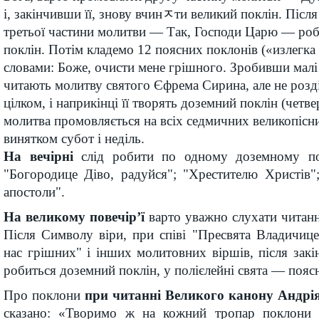
і, закінчивши її, знову вчинﾸти великий поклін. Піс
третьої частини молитви — Так, Господи Царю — роб
поклін. Потім кладемо 12 поясних поклонів («излегка
словами: Боже, очисти мене грішного. Зробивши малі
читають молитву святого Єфрема Сирина, але не розді
цілком, і наприкінці її творять доземний поклін (четве
молитва промовляється на всіх седмичних великопісни
винятком субот і неділь.
На вечірні
слід робити по одному доземному п
"Богородице Діво, радуйся"; "Хрестителю Христів";
апостоли".
На великому повечір’ї
варто уважно слухати читан
Після Символу віри, при співі "Пресвята Владичиц
нас грішних" і інших молитовних віршів, після зак
робиться доземний поклін, у полієлейні свята — поясн
Про поклони
при читанні Великого канону Андрі
сказано: «Творимо ж на кожний тропар поклони 