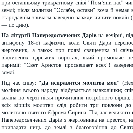
при останньому трикратному співі "Пом’яни нас" чи
землі; після молитви "Ослаби, остави" хоча й немає 
стародавнім звичаєм заведено завжди чинити поклін 
— по дню).
На літургії Напередосвячених Дарів
на вечірні, пі
антифону 18-ої кафизми, коли Святі Дари перенос
жертовник, а також при появі священика зі свіч
відчинених царських воротах, який промовляє пе
паримії: "Свет Христов просвещает всех"! заведе
землі.
Під час співу:
"Да исправится молитва моя"
(Не
моління всього народу відбувається навколішки; спів
коліна по черзі після прочитання потрібного вірша; 
всіх віршів молитви слід робити три поклони до 
молитвою святого Єфрема Сирина. Під час великого в
Напередосвячених Дарів з жертовника на престол, н
припадати ниць до землі з благоговіння до Свят