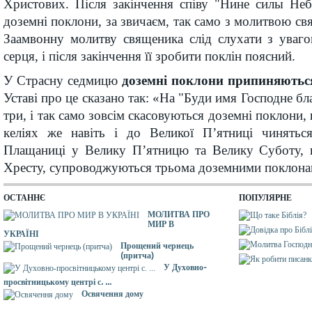
Христових. Після закінчення співу "Нине силы Неб
доземні поклони, за звичаєм, так само з молитвою с
Заамвонну молитву священика слід слухати з уваго
серця, і після закінчення її зробити поклін поясний.
У Страсну седмицю
доземні поклони припиняються
Уставі про це сказано так: «На "Буди имя Господне б
три, і так само зовсім скасовуються доземні поклони, 
келіях же навіть і до Великої П’ятниці чинятьс
Плащаниці у Велику П’ятницю та Велику Суботу, 
Хресту, супроводжуються трьома доземними поклона
ОСТАННЄ
ПОПУЛЯРНЕ
МОЛИТВА ПРО
МИР В
УКРАЇНІ
Прощений чернець
(притча)
У Духовно-
просвітницькому центрі с. ...
Освячення дому