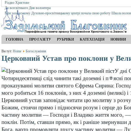
Різдво Христове
До всесвітнього Дня волонтера
При зазимському Духовно-просвітницькому центрі почала свою роботу Школа волон
ГОЛОВНА
ПРО ГАЗЕТУ
РУБРИКИ
КАТЕХІЗАЦІЯ
НОВИНИ
Ви тут:
Home
Богослужіння
Церковний Устав про поклони у Вел
У дні 
Чотиридесятниці слід чинити такі доземні і пﾾясні п
проказуванні молитви святого Єфрема Сирина: Господ
мого робиться 16 поклонів, з них 4 доземні (великі) і
Церковний устав заповідає читати цю молитву з розчу
Божим, стоячи прямо і підносячи розум і серце до Б
частину молитви — Господи і
Владико життя мого, — 
поклін. Потім, ставши прямо, як і раніше звернувши 
Бога, варто промовляти другу частину молитви — Ду