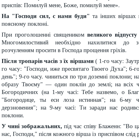
приспів: Помилуй мене, Боже, помилуй мене».
На "Господи сил, с нами буди"
та інших віршах 
поясному поклоні.
При проголошенні священиком
великого відпусту
Многомилостивий необхідно нахилитися до з
розчуленням просити в Господа прощення гріхів.
Після тропарів часів з їх віршами
( 1-го часу: Заут
го часу: "Господи, иже пресвятаго Твоего Духа"; 6-г
день"; 9-го часу. чиниться по три доземні поклони; 
образу Твоєму" — один поклін до землі; на всіх ч
Богородичних (на 1-му часі: Тебе назвемо, о Благ
"Богородице, ты еси лоза истинная"; на 6-му 
дерзновения"; на 9-му часі: Ти заради нас родивс
поклони.
У чині зображальних,
під час співу Блаженн: "Во 
нас, Господи," після кожного вірша із приспівом слід 