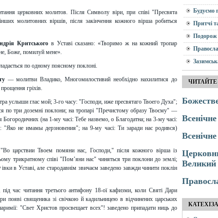
Будуємо 
тання церковних молитов. Після Символу віри, при співі "Пресвята
інших молитовних віршів, після закінчення кожного вірша робиться
Притчі т
Подорож 
ндрія Критського
в Уставі сказано: «Творимо ж на кожний тропар
Правосла
не, Боже, помилуй мене».
Зазимськ
ладається по одному поясному поклоні.
ту
— молитви Владико, Многомилостивий необхідно нахилитися до
ЧИТАЙТЕ
 прощення гріхів.
Божестве
утра услыши глас мой; 3-го часу: "Господи, иже пресвятаго Твоего Духа";
ься по три доземні поклони; на тропарі "Пречистому образу Твоєму" —
Всенічне
ня Богородичних (на 1-му часі: Тебе назвемо, о Благодатна; на 3-му часі:
і: "Яко не имамы дерзновения"; на 9-му часі: Ти заради нас родився)
Всенічне 
"Во царствии Твоем помяни нас, Господи," після кожного вірша із
Церковни
ьому трикратному співі "Пом’яни нас" чиняться три поклони до землі;
Великий 
івки в Уставі, але стародавнім звичаєм заведено завжди чинити поклін
Правосл
, під час читання третього антифону 18-ої кафизми, коли Святі Дари
при появі священика зі свічкою й кадильницею в відчинених царських
КАТЕХІЗ
аримії: "Свет Христов просвещает всех"! заведено припадати ниць до