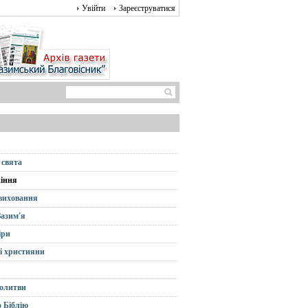
Увійти
Зареєструватися
 свята
іння
 виховання
Зазим'я
іри
і християни
олитви
 Біблію