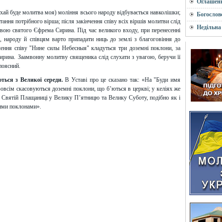
Оглашен
хай буде молитва моя) моління всього народу відбувається навколішки;
Богослов
читання потрібного вірша; після закінчення співу всіх віршів молитви слід
Недільна
твою святого Єфрема Сирина. Під час великого входу, при перенесенні
, народу й співцям варто припадати ниць до землі з благоговіння до
чення співу "Нине силы Небесныя" кладуться три доземні поклони, за
рина. Заамвонну молитву священика слід слухати з увагою, беручи її
 поясний.
ься з Великої середи.
В Уставі про це сказано так: «На "Буди имя
зовсім скасовуються доземні поклони, що б’ються в церкві; у келіях же
я Святій Плащаниці у Велику П’ятницю та Велику Суботу, подібно як і
ими поклонами».