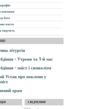
парафію
а повчання
до Бога
вне життя
а творчість
 ЩЕ:
нна літургія
 бдіння - Утреня та 1-й час
бдіння - зміст і символізм
й Устав про поклони у
піст
авний храм
АЦІЯ
СВІДЧЕННЯ