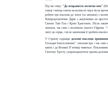
Під час співу:
"Да исправится молитва моя"
(Не
співці і читець стають на коліна по черзі після про
робити три поклони до землі (за звичаєм) з моли
Напередосвячених Дарів з жертовника на престол
Святих Таїн Тіла і Крові Христових. Після закін
звичаєм, так само з молитвою святого Єфрема ﾡи
зміст до серця, і після закінчення її зробити поклін
У Страсну седмицю
доземні поклони припиняют
Господне благословенно": поклони три, і так само 
навіть і до Великої П’ятниці чиняться. Поклонінн
Святому Хресту, супроводжуються трьома доземн