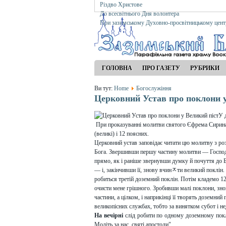
Різдво Христове
До всесвітнього Дня волонтера
При зазимському Духовно-просвітницькому цент
ГОЛОВНА
ПРО ГАЗЕТУ
РУБРИКИ
Ви тут:
Home
Богослужіння
Церковний Устав про поклони у
У 
При проказуванні молитви святого Єфрема Сирина: 
(великі) і 12 поясних.
Церковний устав заповідає читати цю молитву з ро
Бога. Звершивши першу частину молитви — Господ
прямо, як і раніше звернувши думку й почуття до 
— і, закінчивши її, знову вчинﾸти великий поклі
робиться третій доземний поклін. Потім кладемо 12
очисти мене грішного. Зробивши малі поклони, зн
частини, а цілком, і наприкінці її творять доземни
великопісних службах, тобто за винятком субот і не
На вечірні
слід робити по одному доземному покл
Моліть за нас, святі апостоли".