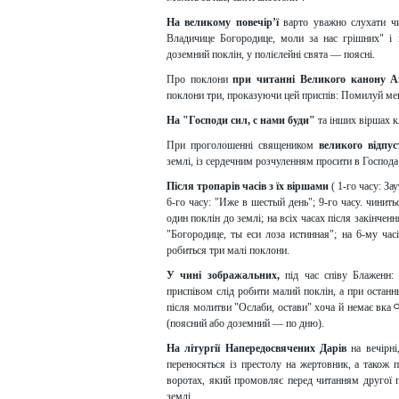
На великому повечір’ї
варто уважно слухати чи
Владичице Богородице, моли за нас грішних" і 
доземний поклін, у полієлейні свята — поясні.
Про поклони
при читанні Великого канону А
поклони три, проказуючи цей приспів: Помилуй ме
На "Господи сил, с нами буди"
та інших віршах к
При проголошенні священиком
великого відпус
землі, із сердечним розчуленням просити в Господа
Після тропарів часів з їх віршами
( 1-го часу: За
6-го часу: "Иже в шестый день"; 9-го часу. чинит
один поклін до землі; на всіх часах після закінчен
"Богородице, ты еси лоза истинная"; на 6-му час
робиться три малі поклони.
У чині зображальних,
під час співу Блаженн: 
приспівом слід робити малий поклін, а при останн
після молитви "Ослаби, остави" хоча й немає вкаﾷ
(поясний або доземний — по дню).
На літургії Напередосвячених Дарів
на вечірні
переносяться із престолу на жертовник, а також 
воротах, який промовляє перед читанням другої п
землі.