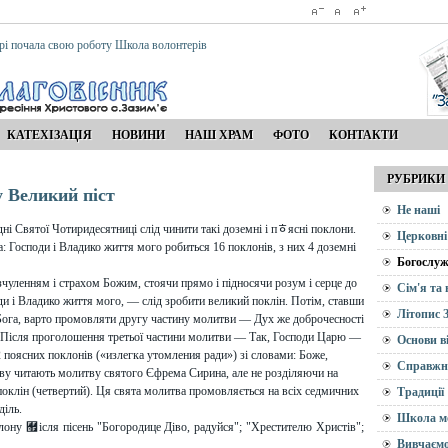
рі почала свою роботу Школа волонтерів
КАТЕХІЗАЦІЯ
НОВИНИ
НАШ ХРАМ
ФОТО
КОНТАКТИ
РУБРИКИ
 Великий піст
Не наші
дні Святої Чотиридесятниці слід чинити такі доземні і пﾾясні поклони.
Церковні
Господи і Владико життя мого робиться 16 поклонів, з них 4 доземні
Богослуж
зчуленням і страхом Божим, стоячи прямо і підносячи розум і серце до
Сім'я та
и і
Владико життя мого, — слід зробити великий поклін. Потім, ставши
Літопис 
Бога, варто промовляти другу частину молитви — Дух же доброчесності
н. Після проголошення третьої частини молитви — Так, Господи Царю —
Основи в
 поясних поклонів («излегка утомления ради») зі словами: Боже,
Справжн
ову читають молитву святого Єфрема Сирина, але не розділяючи на
й поклін (четвертий). Ця свята молитва промовляється на всіх седмичних
Традиції
діль.
Школа м
ону ﾿ісля пісень "Богородице Діво, радуйся"; "Хрестителю Христів";
Вивчаємо