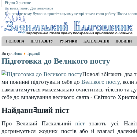
Різдво Христове
До всесвітнього Дня волонтера
При зазимському Духовно-просвітницькому центрі почала свою роботу Школа волон
ГОЛОВНА
ПРО ГАЗЕТУ
РУБРИКИ
КАТЕХІЗАЦІЯ
НОВИНИ
Ви тут:
Home
Традиції
Підготовка до Великого посту
Поволі збігають два 
ми повинні підготувати себе до
Великого посту
, коли 
намагатимуться максимально очиститись тілесно та ду
себе до вшанування великого свята - Світлого Христо
Найдавнﾖший піст
Про Великий Пасхальний
піст
знають усі. Навіт
дотримується жодних постів або й взагалі далекий