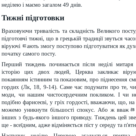
неділею і маємо загалом 49 днів.
Тижні підготовки
Враховуючи тривалість та складність Великого пост
підготовчі тижні, що в грецькій традиції звуться часо
віруючі ﾼають змогу поступово підготуватися як духо
початку самого посту.
Перший тиждень починається після неділі митаря
історію цих двох людей, Церква закликає віру
покаянням істинним та показовим, про піднесення с
гордих (Лк, 18, 9-14). Саме час подумати про те, ч
моди, чи нашим чистосердечним покликом. І чи н
подібно фарисеєві, у гріх гордості, вважаючи, що, на 
можемо уникнути більшості спокус. Або ж вважﾰ
інших з будь-якого іншого приводу. Тиждень цей зве
ще - всеїдним, адже відміняється піст у середу та п'ят
Наступну неділю Церквою згадується притча 