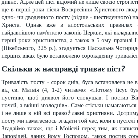
дивно. Адже цей піст відомий не лише своєю строгістю
ще в перші роки після Воскресіння Христового люд
одно- чи дводенного посту (рідше - шестиденного) на 
Христа. Однак вже в апостольських правилах 
найдавнішою пам'яткою законів Церкви, які вкладали
перші роки християнства, а також в 5-ому правилі 
(Нікейського, 325 р.), згадується Пасхальна Чотирид
перших віках було встановлено сорокаденну триваліст
Скільки ж насправді триває піст?
Тривалість посту - сорок днів, була встановлена не 
від св. Матвія (4, 1-2) читаємо: «Потому Іісус б
пустиню, щоб диявол його спокушав. І постив Ві
ночей, а вкінці зголоднів». Саме стільки намагаються
і не лише в ній всі правоﾁлавні християни. Дотри
посту ми намагаємось згадати той час, коли в пустелі
Згадаймо також, що і Мойсей перед тим, як написа
Заповідей, даних йому Господом, також постив сор