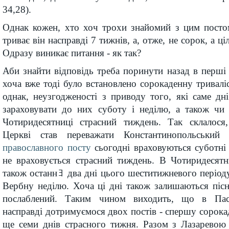
34,28).
Однак кожен, хто хоч трохи знайомий з цим постом
триває він насправді 7 тижнів, а, отже, не сорок, а ці
Одразу виникає питання - як так?
Аби знайти відповідь треба поринути назад в перші 
хоча вже тоді було встановлено сорокаденну триваліс
однак, неузгодженості з приводу того, які саме дн
зараховувати до них суботу і неділю, а також чи 
Чотиридесятниці страсний тиждень. Так склалося
Церкві став переважати Константинопольський
православного посту
сьогодні враховуються суботні т
не враховується страсний тиждень. В Чотиридесят
також останнﾖ два дні цього шеститижневого періоду
Вербну неділю. Хоча ці дні також залишаються піс
послаблений. Таким чином виходить, що в Па
насправді дотримуємося двох постів - спершу сорокад
ще семи днів страсного тижня. Разом з Лазарево