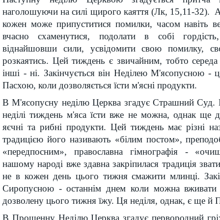
наголошуючи на силі щирого каяття (Лк, 15,11-32). А
кожен може припуститися помилки, часом навіть ве
вчасно схаменутися, подолати в собі гордість, 
віднайшовши сили, усвідомити свою помилку, с
розкаятись. Цей тиждень є звичайним, тобто середа і
інші - ні. Закінчується він Неділею М'ясопусною - ц
Пасхою, коли дозволяється їсти м'ясні продукти.
В М'ясопусну неділю Церква згадує Страшний Суд. В
неділі тиждень м'яса їсти вже не можна, однак ще 
яєчні та рибні продукти. Цей тиждень має різні на
традицією його називають «білим постом», преподо
«передпосним», православна гімнографія - «оч
нашому народі вже здавна закріпилася традиція зват
не в кожен день цього тижня смажити млинці. Закі
Сиропусною - останнім днем коли можна вживати
дозволену цього тижня їжу. Ця неділя, однак, є ще 
В Прощенну Неділю Церква згадує первородний гріх