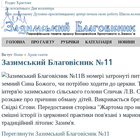
Різдво Христове
До всесвітнього Дня волонтера
При зазимському Духовно-просвітницькому центрі почала свою роботу Школа волон
ГОЛОВНА
ПРО ГАЗЕТУ
РУБРИКИ
КАТЕХІЗАЦІЯ
НОВИНИ
Ви тут:
Home
Архів газети
Зазимський Благовісник №11
В номері затронуті пит
земний Сина Божого, чи потрібно ходити до церкви. Т
інтерв'ю зазимського сільського голови Спичак Л.В. 
розкаже про причини обману дітей. Викривається бре
Свідкі Єгови. Передостання сторінка "Жартома про не
смішні історії із церковної практики пов'язані з марн
традиційний літопис Зазим'я.
Переглянути Зазимський Благовісник №11