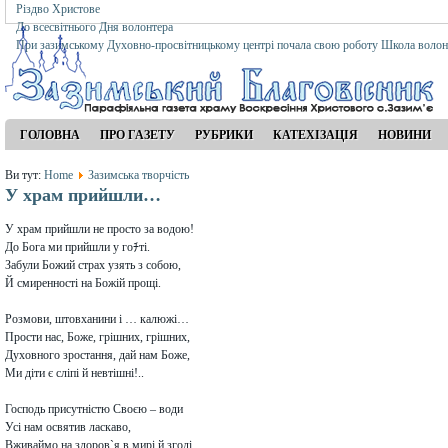
Різдво Христове
До всесвітнього Дня волонтера
При зазимському Духовно-просвітницькому центрі почала свою роботу Школа волон
ГОЛОВНА
ПРО ГАЗЕТУ
РУБРИКИ
КАТЕХІЗАЦІЯ
НОВИНИ
Ви тут:
Home
Зазимська творчість
У храм прийшли…
У храм прийшли не просто за водою!
До Бога ми прийшли у гоﾁті.
Забули Божий страх узять з собою,
Й смиренності на Божій прощі.
Розмови, штовханини і … калюжі…
Прости нас, Боже, грішних, грішних,
Духовного зростання, дай нам Боже,
Ми діти є сліпі й невтішні!..
Господь присутністю Своєю – води
Усі нам освятив ласкаво,
Вживаймо на здоров`я в мирі й згоді