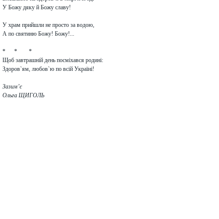
У Божу дяку й Божу славу!
У храм прийшли не просто за водою,
А по святиню Божу! Божу!...
* * *
Щоб завтрашній день посміхався родині:
Здоров`ям, любов`ю по всій Україні!
Зазим’є
Ольга ЩИГОЛЬ