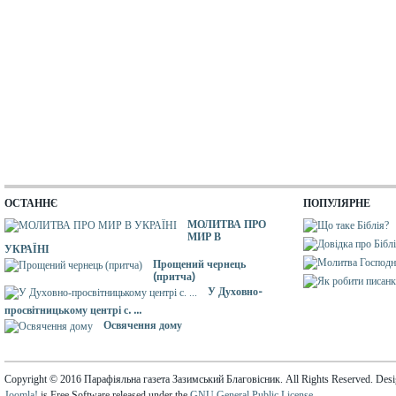
ОСТАННЄ
ПОПУЛЯРНЕ
МОЛИТВА ПРО
МИР В
УКРАЇНІ
Прощений чернець
(притча)
У Духовно-
просвітницькому центрі с. ...
Освячення дому
Copyright © 2016 Парафіяльна газета Зазимський Благовісник. All Rights Reserved. Des
Joomla!
is Free Software released under the
GNU General Public License.