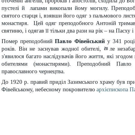
оточенні ангелів, пророків і апостолів, сходила до Бо
пустелі й лапами викопали йому могилу. Преподо
святого старця і, взявши його одяг з пальмового лист
монастиря. Цей одяг преподобного Антоній тримав
святиню, і одягав її тільки два рази на рік – на Пасху
Помер преподобний
Павло Фівейський
у 341 році
років. Він не заснував жодної обителі, ﾰле незаба
з'явилося багато наслідувачів його життя, які згодо
обителями (монастирями). Преподобний Павло 
православного чернецтва.
До 1920 р. правий приділ Зазимського храму був пр
Фівейському, небесному покровителю
архієпископа П