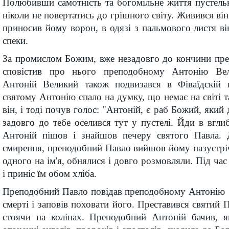
Полюбивши самотність та богомільне життя пустель
ніколи не повертатись до грішного світу. Живився він 
приносив йому ворон, в одязі з пальмового листя він
спеки.
За промислом Божим, вже незадовго до кончини пре
сповістив про нього преподобному Антонію Ве
Антоній Великий також подвизався в Фіваїдскій 
святому Антонію спало на думку, що немає на світі т
він, і тоді почув голос: "Антоній, є раб Божий, який 
задовго до тебе оселився тут у пустелі. Йди в вглиб
Антоній пішов і знайшов печеру святого Павла.
смирення, преподобний Павло вийшов йому назустріч
одного на ім'я, обнялися і довго розмовляли. Під час
і приніс їм обом хліба.
Преподобний Павло повідав преподобному Антонію 
смерті і заповів поховати його. Преставився святий 
стоячи на колінах. Преподобний Антоній бачив, 