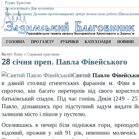
Різдво Христове
До всесвітнього Дня волонтера
При зазимському Духовно-просвітницькому центрі почала свою роботу Школа волон
ГОЛОВНА
ПРО ГАЗЕТУ
РУБРИКИ
КАТЕХІЗАЦІЯ
НОВИНИ
Ви тут:
Home
Справжні християни
28 січня преп. Павла Фівейського
Святий
Павло Фівейськ
в давній столиці єгипетських фараонів м. Фіви в
сиротою, він багато перетерпів від свого користо
батьківський спадок. Під час гонінь Декія (249 - 25
Павло, дізнавшись про підступний задум видати йо
залишив місто і пішов у пустелю.
Оселившись в печері біля підніжжя гори, преподоб
відомий, прожив у ній 91 рік, невпинно молячись 