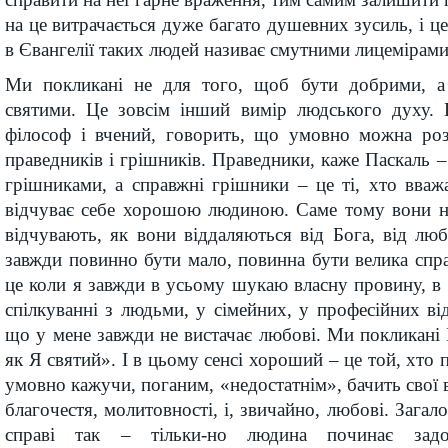
на це витрачається дуже багато душевних зусиль, і ц
в Євангелії таких людей називає смутними лицемірами
Ми покликані не для того, щоб бути добрими, а
святими. Це зовсім інший вимір людського духу. 
філософ і вчений, говорить, що умовно можна роз
праведників і грішників. Праведники, каже Паскаль – 
грішниками, а справжні грішники – це ті, хто вваж
відчуває себе хорошою людиною. Саме тому вони не
відчувають, як вони віддаляються від Бога, від лю
завжди повинно бути мало, повинна бути велика спр
це коли я завжди в усьому шукаю власну провину, в 
спілкуванні з людьми, у сімейних, у професійних ві
що у мене завжди не вистачає любові. Ми покликані Б
як Я святий». І в цьому сенсі хороший – це той, хто п
умовно кажучи, поганим, «недостатнім», бачить свої ва
благочестя, молитовності, і, звичайно, любові. Загало
справі так – тільки-но людина починає задов