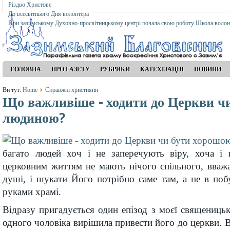
Різдво Христове
До всесвітнього Дня волонтера
При зазимському Духовно-просвітницькому центрі почала свою роботу Школа волон
ГОЛОВНА
ПРО ГАЗЕТУ
РУБРИКИ
КАТЕХІЗАЦІЯ
НОВИНИ
Ви тут:
Home
Справжні християни
Що важливіше - ходити до Церкви ч
людиною?
багато людей хоч і не заперечують віру, хоча і 
церковним життям не мають нічого спільного, вваж
душі, і шукати Його потрібно саме там, а не в по
руками храмі.
Відразу пригадується один епізод з моєї священиць
одного чоловіка вирішила привести його до церкви. В