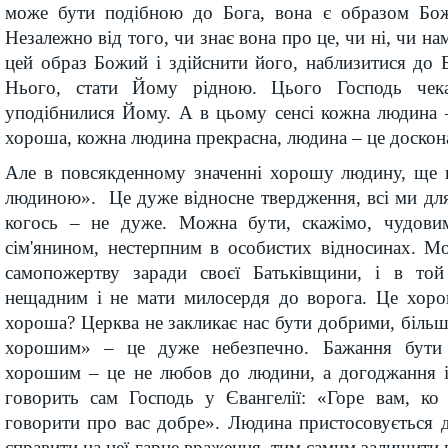
може бути подібною до Бога, вона є образом Бо
Незалежно від того, чи знає вона про це, чи ні, чи на
цей образ Божий і здійснити його, наблизитися до 
Нього, стати Йому рідною. Цього Господь чек
уподібнилися Йому. А в цьому сенсі кожна людина 
хороша, кожна людина прекрасна, людина – це доскона
Але в повсякденному значенні хорошу людину, ще
людиною». Це дуже відносне твердження, всі ми для
когось – не дуже. Можна бути, скажімо, чудовим
сім'янином, нестерпним в особистих відносинах. М
самопожертву заради своєї Батьківщини, і в той
нещадним і не мати милосердя до ворога. Це хор
хороша? Церква не закликає нас бути добрими, більш
хорошим» – це дуже небезпечно. Бажання бут
хорошим – це не любов до людини, а догоджання і
говорить сам Господь у Євангелії: «Горе вам, к
говорити про вас добре». Людина пристосовується 
справити на неї гарне враження, тим самим залишити 