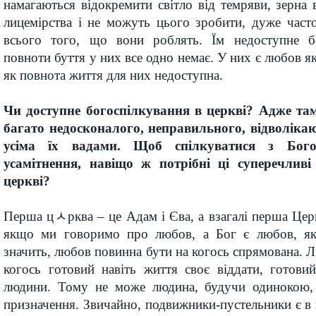
намагаються відокремити світло від темряви, зерна 
лицемірства і не можуть цього зробити, дуже част
всього того, що вони роблять. Їм недоступне бо
повноти буття у них все одно немає. У них є любов як
як повнота життя для них недоступна.
Чи доступне богоспілкування в церкві? Адже там
багато недосконалого, неправильного, відволіка­ю
усіма їх вадами. Щоб спілкуватися з Бо
усамітнення, навіщо ж потрібні ці суперечлив
церкві?
Перша цﾵрква – це Адам і Єва, а взагалі перша Цер
якщо ми говоримо про любов, а Бог є любов, як 
значить, любов повинна бути на когось спрямована. Л
когось готовий навіть життя своє віддати, готови
людини. Тому не може людина, будучи одинокою, 
призначення. Звичайно, подвижники-пустельники є в 