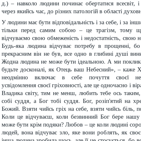
д.) – навколо людини починає обертатися всесвіт, і
через якийсь час, до різних патологій в області духов
У людини має бути відповідальність і за себе, і за інш
тільки перед самим собою – це трагізм, тому 
відчуваємо свою обмеженість і недостатність, свою не
Будь-яка людина відчуває потребу в прощенні, б
прекрасним він не був, все одно в глибині душі вин
Жодна людина не може бути ідеальною. А ми поклик
будьте досконалі, як Отець ваш Небесний», – каже Х
неодмінно включає в себе почуття своєї недо
усвідомлення своєї гріховності, але це одночасно і вір
Владика світу, тим не менш, любить тебе ось таким,
собі суддя, а Бог тобі суддя. Бог, розіп'ятий на хр
Божий. Взяти чийсь гріх на себе, взяти чийсь біль, 
Коли це відчуваєш, коли безвинний Бог бере нашу
може бути крім подяки? Любов – це коли людині сором
людей, вона відчуває зло, яке вони роблять, як своє
інша людина зробила щось, але її це стосується, бо в