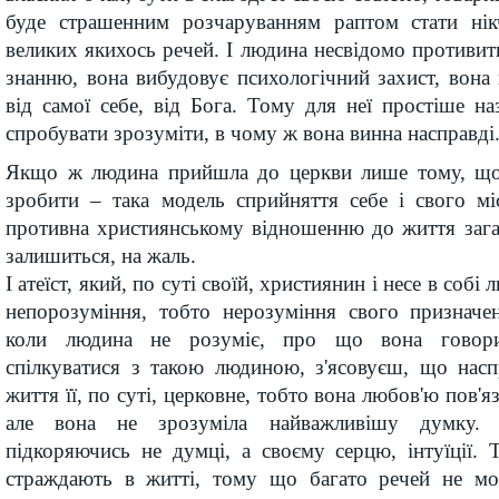
буде страшенним розчаруванням раптом стати нік
великих якихось речей. І людина несвідомо противи
знанню, вона вибудовує психологічний захист, вона 
від самої себе, від Бога. Тому для неї простіше наз
спробувати зрозуміти, в чому ж вона винна насправді
Якщо ж людина прийшла до церкви лише тому, що 
зробити – така модель сприйняття себе і свого м
противна християнському відношенню до життя зага
залишиться, на жаль.
І атеїст, який, по суті своїй, християнин і несе в собі
непорозуміння, тобто нерозуміння свого призначен
коли людина не розуміє, про що вона говор
спілкуватися з такою людиною, з'ясовуєш, що насп
життя її, по суті, церковне, тобто вона любов'ю пов'
але вона не зрозуміла найважливішу думку.
підкоряючись не думці, а своєму серцю, інтуїції.
страждають в житті, тому що багато речей не мо