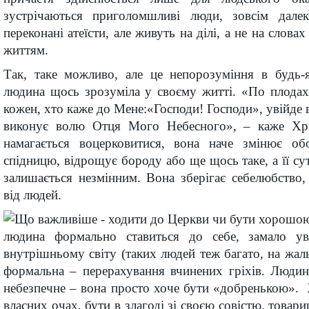
зустрічаються приголомшливі люди, зовсім далек
переконані атеїсти, але живуть на ділі, а не на слова
життям.
Так, таке можливо, але це непорозуміння в будь-
людина щось зрозуміла у своєму житті. «По плодах 
кожен, хто каже до Мене:«Господи! Господи», увійде 
виконує волю Отця Мого Небесного», – каже Х
намагається воцерковитися, вона наче змінює об
спідницю, відрощує бороду або ще щось таке, а її сут
залишається незмінним. Вона зберігає себелюбство, 
від людей.
людина формально ставиться до себе, замало ув
внутрішньому світу (таких людей теж багато, на жаль)
формальна – перерахування вчинених гріхів. Людин
небезпечне – вона просто хоче бути «добренькою».
власних очах, бути в злагоді зі своєю совістю, товар