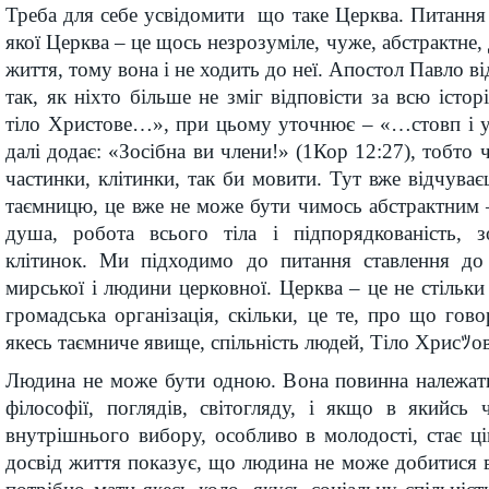
Треба для себе усвідомити що таке Церква. Питання
якої Церква – це щось незрозуміле, чуже, абстрактне, 
життя, тому вона і не ходить до неї. Апостол Павло ві
так, як ніхто більше не зміг відповісти за всю істо
тіло Христове…», при цьому уточнює – «…стовп і у
далі додає: «Зосібна ви члени!» (1Кор 12:27), тобто 
частинки, клітинки, так би мовити. Тут вже відчува
таємницю, це вже не може бути чимось абстрактним – 
душа, робота всього тіла і підпорядкованість, з
клітинок. Ми підходимо до питання ставлення до
мирської і людини церковної. Церква – це не стільки
громадська організація, скільки, це те, про що гов
якесь таємниче явище, спільність людей, Тіло Хрисﾂов
Людина не може бути одною. Вона повинна належати
філософії, поглядів, світогляду, і якщо в якийсь 
внутрішнього вибору, особливо в молодості, стає ц
досвід життя показує, що людина не може добитися в 