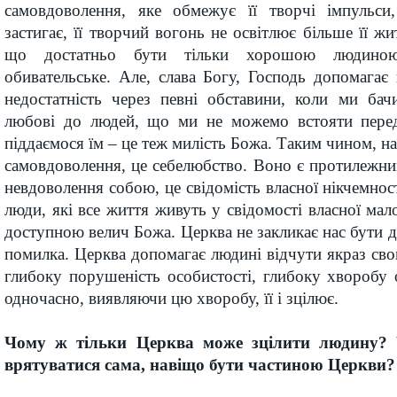
самовдоволення, яке обмежує її творчі імпульси
застигає, її творчий вогонь не освітлює більше її ж
що достатньо бути тільки хорошою людино
обивательське. Але, слава Богу, Господь допомага
недостатність через певні обставини, коли ми ба
любові до людей, що ми не можемо встояти перед
піддаємося їм – це теж милість Божа. Таким чином, на
самовдоволення, це себелюбство. Воно є протилеж­н
невдово­лення собою, це свідомість власної нікчемності
люди, які все життя жи­вуть у свідомості власної мало
доступною велич Божа. Церква не закликає нас бути 
помилка. Церква допомагає людині відчути якраз свою 
глибоку пору­шеність особистості, глибоку хворобу о
одночасно, виявляючи цю хворобу, її і зцілює.
Чому ж тільки Церква може зцілити людину?
вряту­ватися сама, навіщо бути частиною Церкви?