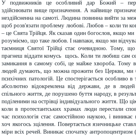
У подвижників це особливий дар Божий – пере
здійснювати вище призначення. А найвище призначе
нездійсненна на самоті. Людина повинна вийти за меж
щоб розв'язати проблему любові. Любов – коли ти к
– це Свята Трійця. Як сказав один богослов, якщо ми
розуміємо, що таке любов. І навпаки, якщо ми відчув
таємниця Святої Трійці стає очевидною. Тому, щ
прагнеш віддати комусь щось. Коли ти любиш сам себ
замикання в самому собі, це майже хвороба. Тому в
людей думають, що можна прожити без Церкви, ми 
психічних патологій. Це спостерігається особливо в т
абсолютно відокремлена від держави, де в людей
спільного життя, де порушено буття народу, в резуль
поділеними на острівці індивідуального життя. Що цік
коли в протестантських храмах люди перестали спов
час психологія стає самостійною наукою, і виникає 
хоч якогось зцілення. Повертається язичницьке став
міри всіх речей. Виникає спочатку антропоцентризм 