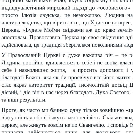
потрібно мати якесь коло, якусь соціальну спільніст
індівідуалістічний мирський підхід до «особистого
просто ілюзія людська, це неможливо. Людина на
частина людства, що вірить в те, що Христос воскрес, 
Церква. «Будете Моїми свідками аж до краю землі»
апостолам. Православна Церква це своє свідчення зді
здійснювала, ця традиція зберігалася покоління­ми люд
У Православній Церкві є дуже важлива річ – це реа
Людина постійно вдивляється в себе і не своїм вла
себе і навколишнє життя, а просить допомоги і у
благодаті Божої, яка як би просвічує все його життя
стає якраз авторитет традиції, тисячолітній досвід 
дієвий, і діє він в нас через благодать Духа Святого.
та інші результати.
Проте, як часто ми бачимо одну тільки зовнішню «цер
відсутність любові і якусь закостенілість. Скільки лю
церкву, але живуть зовсім не по Євангелію. І сповідь 
причастя здійсню­ється лише для людського 