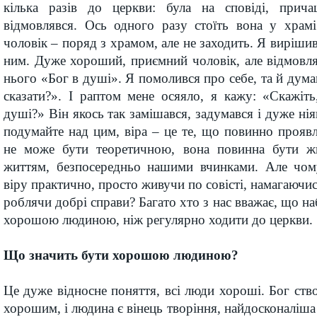
кілька разів до церкви: була на сповіді, прича
відмовлявся. Ось одного разу стоїть вона у хра
чоловік – поряд з храмом, але не заходить. Я виріши
ним. Дуже хороший, приємний чоловік, але відмовля
нього «Бог в душі». Я помолився про себе, та й дум
сказати?». І раптом мене осяяло, я кажу: «Скажіть
душі?» Він якось так замішався, задумався і дуже ні
подумайте над цим, віра – це те, що повинно проявл
не може бути теоретичною, вона повинна бути ж
життям, безпосередньо нашими вчинками. Але чом
віру практично, просто живучи по совісті, намагаючис
роблячи добрі справи? Багато хто з нас вважає, що н
хорошою людиною, ніж регулярно ходити до церкви.
Що значить бути хорошою людиною?
Це дуже відносне поняття, всі люди хороші. Бог ство
хорошим, і людина є вінець творіння, найдосконаліша