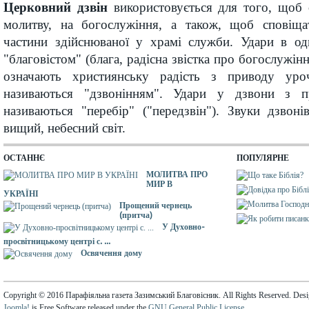
Церковний дзвін
використовується для того, щоб 
молитву, на богослужіння, а також, щоб сповіща
частини здійснюваної у храмі служби. Удари в од
"благовістом" (блага, радісна звістка про богослужінн
означають християнську радість з приводу уро
називаються "дзвонінням". Удари у дзвони з п
називаються "перебір" ("передзвін"). Звуки дзвон
вищий, небесний світ.
ОСТАННЄ
ПОПУЛЯРНЕ
МОЛИТВА ПРО
МИР В
УКРАЇНІ
Прощений чернець
(притча)
У Духовно-
просвітницькому центрі с. ...
Освячення дому
Copyright © 2016 Парафіяльна газета Зазимський Благовісник. All Rights Reserved. Des
Joomla!
is Free Software released under the
GNU General Public License.