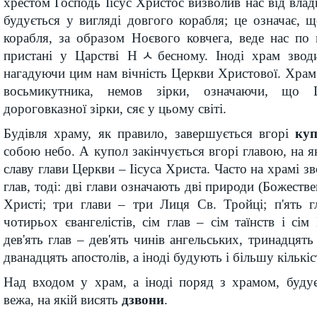
хрестом Господь Іісус Христос визволив нас від влад
будується у вигляді довгого корабля; це означає, 
корабля, за образом Ноєвого ковчега, веде нас по
пристані у Царстві Нﾵбесному. Іноді храм зводи
нагадуючи цим нам вічність Церкви Христової. Храм 
восьмикутника, немов зірки, означаючи, що 
дороговказної зірки, сяє у цьому світі.
Будівля храму, як правило, завершується вгорі
ку
собою небо. А купол закінчується вгорі главою, на як
славу глави Церкви – Іісуса Христа. Часто на храмі зв
глав, тоді: дві глави означають дві природи (Божестве
Христі; три глави – три Лиця Св. Тройці; п'ять г
чотирьох євангелістів, сім глав – сім таїнств і сім
дев'ять глав – дев'ять чинів ангельських, тринадцять 
дванадцять апостолів, а іноді будують і більшу кількіс
Над входом у храм, а іноді поряд з храмом, буду
вежа, на якій висять
дзвони
.