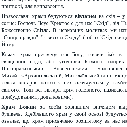
притворі, для виправлення.
Православні храми будуються
вівтарем
на схід – у 
сонце: Господь Іісус Христос є для нас "Схід", від Н
Божественне Світло. В церковних молитвах ми нази
"Сонце правди", "з висоти Сходу" (тобто "Схід звище"
Йому".
Кожен храм присвячується Богу, носячи ім'я в п
священної події, або угодника Божого, наприкл
Преображенський, Вознесенський, Благовіщенс
Михайло-Архангельський, Миколаївський та ін. Якщ
кілька вівтарів, кожен з них освячується у пам'я
святого. Тоді всі вівтарі, крім головного, називаю
прибудованими, додатковими).
Храм Божий
за своїм зовнішнім виглядом відр
будівель. Здебільшого храм у своїй основі будується
означає, що храм присвячено розіп'ятому за нас н