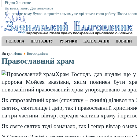
Різдво Христове
До всесвітнього Дня волонтера
При зазимському Духовно-просвітницькому центрі почала свою роботу Школа волон
ГОЛОВНА
ПРО ГАЗЕТУ
РУБРИКИ
КАТЕХІЗАЦІЯ
НОВИНИ
Ви тут:
Home
Богослужіння
Православний храм
Храм Господь дав людям ще у 
пророка Мойсея вказівки, яким повинен бути хра
новозавітний православний храм упорядковано за зраз
Як старозавітний храм (спочатку – скинія) ділився на 
святих, святилище і двір, так і православний христия
на три частини: вівтар, середня частина храму і притв
Як святе святих тоді означало, так і тепер вівтар озна
У Старому Завіті у святе святих ніхто не міг входити