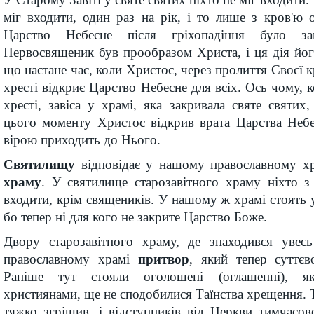
міг входити, один раз на рік, і то лише з кров'ю
Царство Небесне після гріхопадіння було з
Первосвященик був прообразом Христа, і ця дія йо
що настане час, коли Христос, через пролиття Своєї 
хресті відкриє Царство Небесне для всіх. Ось чому, 
хресті, завіса у храмі, яка закривала святе святих,
цього моменту Христос відкрив врата Царства Небе
вірою приходить до Нього.
Святилищу
відповідає у нашому православному х
храму
. У святилище старозавітного храму ніхто з
входити, крім священиків. У нашому ж храмі стоять у
бо тепер ні для кого не закрите Царство Боже.
Двору старозавітного храму, де знаходився увесь
православному храмі
притвор
, який тепер суттєв
Раніше тут стояли оголошені (оглашенні), як
християнами, ще не сподобилися Таїнства хрещення. Т
тяжко згрішив, і відступників від Церкви тимчасо