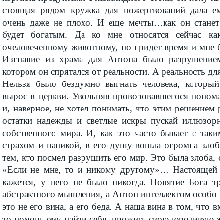
стоящая рядом кружка для пожертвований дала е
очень даже не плохо. И еще мечты…как он станет
будет богатым. Да ко мне относятся сейчас ка
очеловеченному животному, но придет время и мне 
Изгнание из храма для Антона было разрушением
котором он спрятался от реальности. А реальность дл
Нельзя было бездумно выгнать человека, который
вырос в церкви. Увольняя проворовавшегося понома
и, наверное, не хотел понимать, что этим решение
остатки надежды и светлые искры пускай иллюзор
собственного мира. И, как это часто бывает с так
страхом и паникой, в его душу вошла огромна злоб
тем, кто посмел разрушить его мир. Это была злоба, 
«Если не мне, то и никому другому»… Настоящей 
кажется, у него не было никогда. Понятие Бога тр
абстрактного мышления, а Антон интеллектом особо
это не его вина, а его беда. А наша вина в том, что в
то помочь ему найти себя, прожить свою юродивую ж