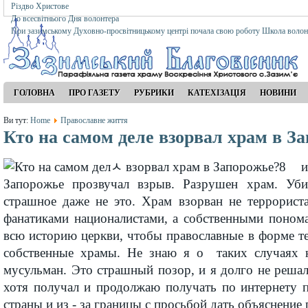
Різдво Христове
До всесвітнього Дня волонтера
При зазимському Духовно-просвітницькому центрі почала свою роботу Школа волон
ГОЛОВНА
ПРО ГАЗЕТУ
РУБРИКИ
КАТЕХІЗАЦІЯ
НОВИНИ
Ви тут:
Home
Православне життя
Кто на самом деле взорвал храм в З
8 и
Запорожье прозвучал взрыв. Разрушен храм. Уби
страшное даже не это. Храм взорван не террорист
фанатиками националистами, а собственными поном
всю историю церкви, чтобы православные в форме т
собственные храмы. Не знаю я о таких случаях н
мусульман. Это страшный позор, и я долго не решалс
хотя получал и продолжаю получать по интернету п
страны и из - за границы с просьбой дать объяснени