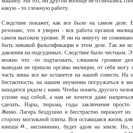
машину. Ни тот, ни другой вообще не отличались спо
какую - то сложную работу.
Следствие покажет, как все было на самом деле. 
резонанс, что я уверен - вся работа органов мили
самом высоком уровне. Я ни на минуту не сомневаюс
быть никакой фальсификации в этом деле. Так же и
давления на подсудимых. Следствие было честным. Это
можно что -то подтасовать, слишком громкое д
выводам не пришли органы милиции, от себя могу с
часть вины все же останется на нашей совести. На 
бестактности, на нашем неумении погружаться в ми
находятся рядом с нами. Чтобы понять другого чело
усилие над собой, а нам не хочется даже напрячьс
сделать. Нары, тюрьма, годы заключения просто
Женю. Лагерь бездушно и бесстрастно пережует их
сторону могильной плиты. Вся оставшаяся жизнь для
юношеﾹ, несомненно, будет адом на земле. Но, м