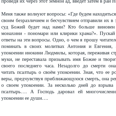
проведя их через этот земной ад, введет затем в рай 
Меня также волнуют вопросы: «Где будем находиться
своим безразличием и бесчувствием отправили их в 
суд Божий будет над нами? Кто больше виновен
монахини - пономари или клирики храма?». Пускай 
ответы на эти вопросы. Одно, о чем я прошу читателе
поминать в своих молитвах Антония и Евгения, 
упокоении инокини Людмилы, которая, переживая с
муки, не переставала призывать имя Божие и твори
своего последнего часа. Незадолго до смерти она
читать псалтырь о своём упокоении. Зная, что ее р
веры, предчувствуя приближающуюся смерть, она ре
о своем упокоении. За несколько дней до взрыва 
псалтырь…. А Господь даровал ей многочислен
упокоении ее души….