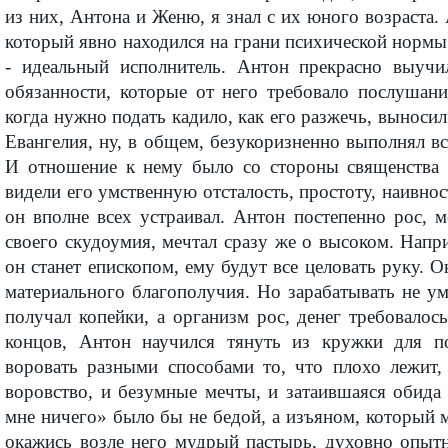
из них, Антона и Женю, я знал с их юного возраста.
который явно находился на грани психической нормы
- идеальный исполнитель. Антон прекрасно выучи
обязанности, которые от него требовало послушани
когда нужно подать кадило, как его разжечь, выносил
Евангелия, ну, в общем, безукоризненно выполнял все
И отношение к нему было со стороны священства 
видели его умственную отсталость, простоту, наивнос
он вполне всех устраивал. Антон постепенно рос, м
своего скудоумия, мечтал сразу же о высоком. Напри
он станет епископом, ему будут все целовать руку. О
материального благополучия. Но зарабатывать не у
получал копейки, а организм рос, денег требовалос
концов, Антон научился тянуть из кружки для по
воровать разными способами то, что плохо лежит,
воровство, и безумные мечты, и затаившаяся обида
мне ничего» было бы не бедой, а изъяном, который
окажись возле него мудрый пастырь, духовно опыт