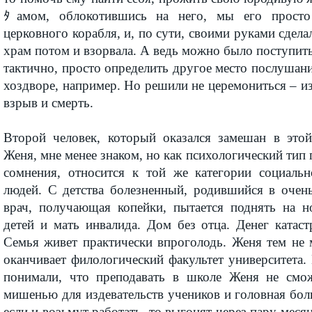
ﾀамом, облокотившись на него, мы его просто
церковного корабля, и, по сути, своими руками сдела
храм потом и взорвала. А ведь можно было поступит
тактично, просто определить другое место послушания
хоздворе, например. Но решили не церемониться – из
взрыв и смерть.
Второй человек, который оказался замешан в это
Женя, мне менее знаком, но как психологический тип 
сомнения, относится к той же категории социаль
людей. С детства болезненный, родившийся в очен
врач, получающая копейки, пытается поднять на н
детей и мать инвалида. Дом без отца. Денег катаст
Семья живет практически впроголодь. Женя тем не 
оканчивает филологический факультет университета.
понимали, что преподавать в школе Женя не смож
мишенью для издевательств учеников и головная бол
если и возьмут работать, то выгонят через пару меся