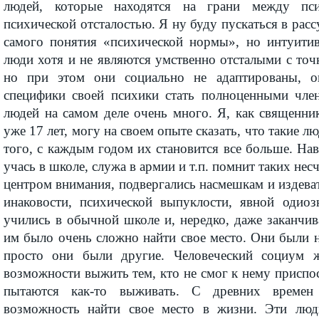
людей, которые находятся на грани между пс
психической отсталостью. Я ну буду пускаться в рас
самого понятия «психической нормы», но интуити
люди хотя и не являются умственно отсталыми с точ
но при этом они социально не адаптированы, 
специфики своей психики стать полноценными чле
людей на самом деле очень много. Я, как священни
уже 17 лет, могу на своем опыте сказать, что такие л
того, с каждым годом их становится все больше. Нав
учась в школе, служа в армии и т.п. помнит таких не
центром внимания, подвергались насмешкам и издеват
инаковости, психической выпуклости, явной одио
учились в обычной школе и, нередко, даже заканчи
им было очень сложно найти свое место. Они были 
просто они были другие. Человеческий социум ж
возможности выжить тем, кто не смог к нему приспо
пытаются как-то выживать. С древних времен
возможность найти свое место в жизни. Эти лю