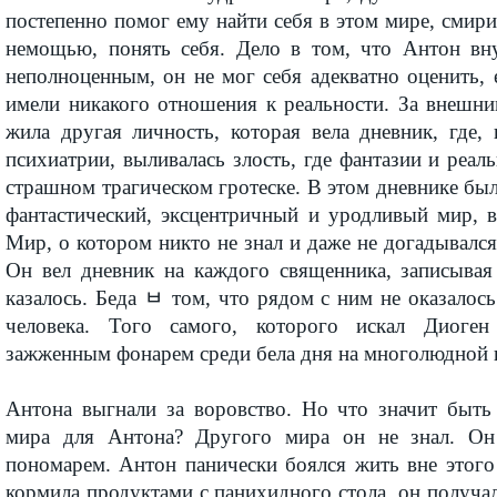
постепенно помог ему найти себя в этом мире, смирит
немощью, понять себя. Дело в том, что Антон вн
неполноценным, он не мог себя адекватно оценить,
имели никакого отношения к реальности. За внешн
жила другая личность, которая вела дневник, где,
психиатрии, выливалась злость, где фантазии и реаль
страшном трагическом гротеске. В этом дневнике бы
фантастический, эксцентричный и уродливый мир, 
Мир, о котором никто не знал и даже не догадывался
Он вел дневник на каждого священника, записывая 
казалось. Беда ﾲ том, что рядом с ним не оказалось
человека. Того самого, которого искал Диоге
зажженным фонарем среди бела дня на многолюдно
Антона выгнали за воровство. Но что значит быть
мира для Антона? Другого мира он не знал. Он 
пономарем. Антон панически боялся жить вне этого
кормила продуктами с панихидного стола, он получал