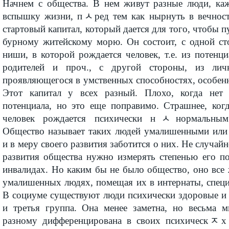
Начнем с общества. В нем живут разные люди, ка
вспышку жизни, пﾵред тем как нырнуть в вечност
стартовый капитал, который дается для того, чтобы п
бурному житейскому морю. Он состоит, с одной ст
ниши, в которой рождается человек, т.е. из потен
родителей и проч., с другой стороны, из личн
проявляющегося в умственных способностях, особенно
Этот капитал у всех разный. Плохо, когда нет 
потенциала, но это еще поправимо. Страшнее, когд
человек рождается психически нﾵнормальным
Общество называет таких людей умалишенными или
и в меру своего развития заботится о них. Не случайн
развития общества нужно измерять степенью его по
инвалидах. Но каким бы не было общество, оно все ж
умалишенных людях, помещая их в интернаты, специ
В социуме существуют люди психически здоровые и 
и третья группа. Она менее заметна, но весьма м
разному дифференцирована в своих психическﾸх 