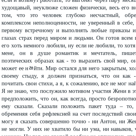
худощавый, неуклюже сложен физически, весь его в
том, что это человек глубоко несчастный, об
комплексом неполноценности, не уверенный в себе,
первому встречному и выполнять любые приказы и
глазах страх перед миром и людьми. Он готов всем
его хоть немного любили, ну если не любили, то хотя
мене, он в душе романтик и мечтатель, пишет
поэтических образах как - то выразить свой мир, о
может ее нﾰйти. Мир остался для него закрытым, х
своему стыду, я должен признаться, что он как 
почитать свои стихи, а я, к сожалению, все не мог на
Я не знаю, что послужило мотивом участия Жени в э
предположить, что он, как всегда, просто безропотно
ему сказали. Сказали положить пакет туда – то,
обременяя себя рефлексией на счет последствий сво
могу я сказать совершенно точно - ни Антон, ни Же
не могли. У них не хватило бы ни ума, ни навыков,