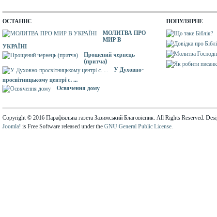
ОСТАННЄ
ПОПУЛЯРНЕ
МОЛИТВА ПРО
МИР В
УКРАЇНІ
Прощений чернець
(притча)
У Духовно-
просвітницькому центрі с. ...
Освячення дому
Copyright © 2016 Парафіяльна газета Зазимський Благовісник. All Rights Reserved. Des
Joomla!
is Free Software released under the
GNU General Public License.