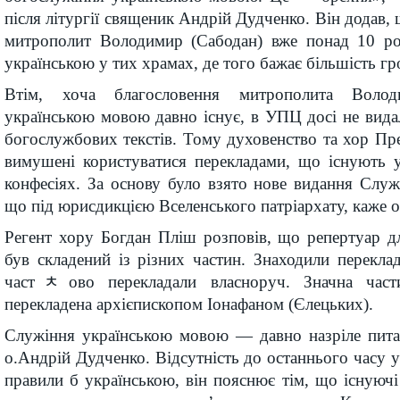
після літургії священик Андрій Дудченко. Він додав
митрополит Володимир (Сабодан) вже понад 10 ро
українською у тих храмах, де того бажає більшість гр
Втім, хоча благословення митрополита Воло
українською мовою давно існує, в УПЦ досі не вид
богослужбових текстів. Тому духовенство та хор П
вимушені користуватися перекладами, що існують 
конфесіях. За основу було взято нове видання С
що під юрисдикцією Вселенського патріархату, каже о
Регент хору Богдан Пліш розповів, що репертуар для
був складений із різних частин. Знаходили перекла
частﾺово перекладали власноруч. Значна част
перекладена архієпископом Іонафаном (Єлецьких).
Служіння українською мовою — давно назріле пит
о.Андрій Дудченко. Відсутність до останнього часу 
правили б українською, він пояснює тім, що існую