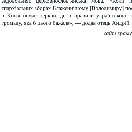
задовольняє церковнослов’янська мова. «Коли
єпархіальних зборах Блаженнішому [Володимиру] по
в Києві немає церкви, де б правили українською, в
громаду, яка б цього бажала», — додав отець Андрій.
сайт храм