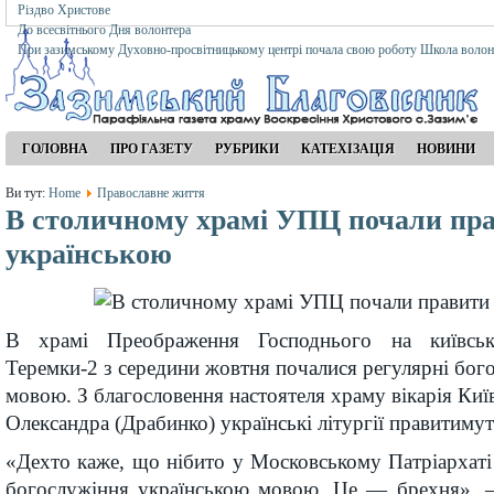
Різдво Христове
До всесвітнього Дня волонтера
При зазимському Духовно-просвітницькому центрі почала свою роботу Школа волон
ГОЛОВНА
ПРО ГАЗЕТУ
РУБРИКИ
КАТЕХІЗАЦІЯ
НОВИНИ
Ви тут:
Home
Православне життя
В столичному храмі УПЦ почали пр
українською
В храмі Преображення Господнього на київсь
Теремки-2 з середини жовтня почалися регулярні бог
мовою. З благословення настоятеля храму вікарія Київ
Олександра (Драбинко) українські літургії правитиму
«Дехто каже, що нібито у Московському Патріархат
богослужіння українською мовою. Це — брехня», —