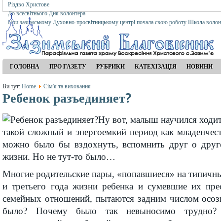
Різдво Христове
До всесвітнього Дня волонтера
При зазимському Духовно-просвітницькому центрі почала свою роботу Школа волон
ГОЛОВНА
ПРО ГАЗЕТУ
РУБРИКИ
КАТЕХІЗАЦІЯ
НОВИНИ
Ви тут:
Home
Сім'я та виховання
Ребенок разъединяет?
Ну вот, малыш научился ходить
такой сложный и энергоемкий период как младенчес
можно было бы вздохнуть, вспомнить друг о друге
жизни. Но не тут-то было…
Многие родительские пары, «попавшиеся» на типичн
и третьего года жизни ребенка и сумевшие их пре
семейных отношений, пытаются задним числом осозн
было? Почему было так невыносимо трудно?