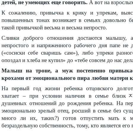
детей, не умеющих еще говорить.
А вот на взрослы
К сожалению, привычка к крику и упрекам, выя
повышенных тонах возникает в семьях довольно бы
такой привычкой весьма и весьма непросто.
Сливки доброго отношения достаются малышу, 
непростого и напряженного рабочего дня папе не д
(«сосиски себе сваришь сам»), либо упреки разног
опоздал и хлеба не купил» до «тебе совсем до нас дел
Малыш на троне, а муж постепенно привыкае
крохами от эмоционального пира любви матери 
На первый год жизни ребенка отцовского долгот
хватает – при условии наличия в семье близк
душевных отношений до рождения ребенка. На пер
эмоционально зрелый отец, росший в семье без сущ
много ли их, таких?) готов отпустить мать к 
безраздельную собственность, тому, кто является его