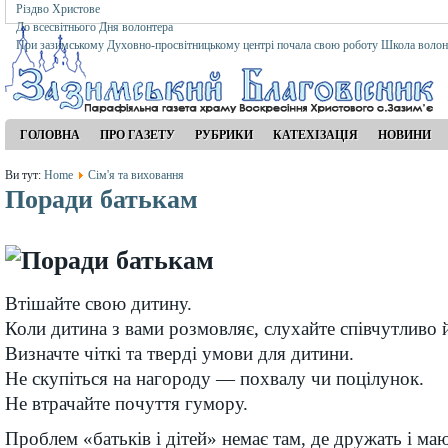
Різдво Христове
До всесвітнього Дня волонтера
При зазимському Духовно-просвітницькому центрі почала свою роботу Школа волон
ГОЛОВНА
ПРО ГАЗЕТУ
РУБРИКИ
КАТЕХІЗАЦІЯ
НОВИНИ
Ви тут:
Home
Сім'я та виховання
Поради батькам
Втішайте свою дитину.
Коли дитина з вами розмовляє, слухайте співчутливо 
Визначте чіткі та тверді умови для дитини.
Не скупіться на нагороду — похвалу чи поцілунок.
Не втрачайте почуття гумору.
Проблем «батьків і дітей» немає там, де дружать і маю