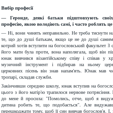
Вибір професії
— Геронде, деякі батьки підштовхують свої
професію, якою володіють самі, і часто роблять ц
— Ні, вони чинять неправильно. Не треба тиснути на
те, що до душі батькам, якщо це не до душі самим
котрий хотів вступити на богословський факультет ﾖ 
його мати була проти, вона наполягала, щоб він п
юнак вивчився візантійському співу і співав у х
музичний інструмент і підбирав на ньому церк
церковних пісень він знав напам'ять. Юнак мав чи
тропарі, складав служби.
Закінчивши середню школу, юнак вступив на богосло
цього з його матір'ю трапилося нервове потрясіння.
до мене й просила: "Помолись, отче, щоб я видуж
дитина робить те, що подобається". Але видужав
перешкоджати тому, щоб її син вивчав богослов'я. І,