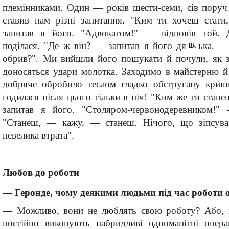
племінниками. Один — років шести-семи, сів поруч
ставив нам різні запитання. "Ким ти хочеш стат
запитав я його. "Адвокатом!" — відповів той. 
поділася. "Де ж він? — запитав я його дяﾴька. — 
обрив?". Ми вийшли його пошукати й почули, як зі
доносяться удари молотка. Заходимо в майстерню й
добряче обробило теслом гладко обстругану криш
годилася після цього тільки в піч! "Ким же ти стан
запитав я його. "Столяром-червонодеревником!" 
"Станеш, — кажу, — станеш. Нічого, що зіпсув
невелика втрата".
Любов до роботи
— Геронде, чому деякими людьми під час роботи о
— Можливо, вони не люблять свою роботу? Або, м
постійно виконують набридливі одноманітні опера