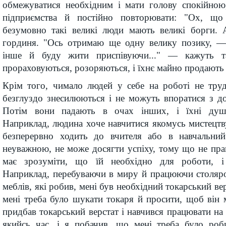
обмежуватися необхідним і мати голову спокійною
підприємства й постійно повторювати: "Ох, щ
безумовно такі великі люди мають великі борги. 
гординя. "Ось отримаю ще одну велику позику, —
інше й буду жити приспівуючи..." — кажуть т
прораховуються, розоряються, і їхнє майно продають 
Крім того, чимало людей у себе на роботі не тру
безглуздо знесилюються і не можуть впоратися з д
Потім вони падають в очах інших, і їхні душ
Наприклад, людина хоче навчитися якомусь мистецтв
безперервно ходить до вчителя або в навчальний
неуважною, не може досягти успіху, тому що не пр
має зрозуміти, що їй необхідно для роботи, і 
Наприклад, перебуваючи в миру й працюючи столяро
меблів, які робив, мені був необхідний токарський в
мені треба було шукати токаря й просити, щоб він 
придбав токарський верстат і навчився працювати н
якийсь час, і я побачив, що мені треба було роб