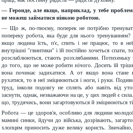
— Геронде, але якщо, наприклад, у тебе проблем
не можеш займатися ніякою роботою.
— Що ж, по-твоєму, поперек не потрібно тренува
попереку робота, яка буде для нього тренуванням?
якщо людина їсть, п'є, спить і не працює, то в не
внутрішні "гвинтики" і їй постійно хочеться спати, то
розслаблюються, стають розхлябаними. Потихеньку 
до того, що не може робити нічого. Досить їй тріш
вона починає задихатися. А от якщо вона стане 
рухатися, то в неї зміцнюються і ноги, і руки. Подив
труд, інколи подовгу не сплять або навіть від ут
заснути, однак, незважаючи на це, у цих людей є сила
що, трудячись, вони загартовуються й зміцнюються ті
Робота — це здоров'я, особливо для людини молодої
мамині синки, йдучи до війська, дозрівають, загарт
хлопцям приносить дуже велику користь. Звичайно