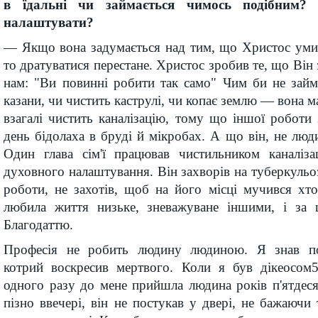
в їдальні чи займається чимось подібним?
налаштувати?
— Якщо вона задумається над тим, що Христос уми
то дратуватися перестане. Христос зробив те, що Він
нам: "Ви повинні робити так само" Чим би не займ
казани, чи чистить каструлі, чи копає землю — вона м
взагалі чистить каналізацію, тому що іншої роботи
день бідолаха в бруді й мікробах. А що він, не лю
Один глава сім'ї працював чистильником каналіза
духовного налаштування. Він захворів на туберкульоз, 
роботи, не захотів, щоб на його місці мучився хт
любила життя низьке, зневажуване іншими, і за 
Благодаттю.
Професія не робить людину людиною. Я знав по
котрий воскресив мертвого. Коли я був дікеосом5
одного разу до мене прийшла людина років п'ятдес
пізно ввечері, він не постукав у двері, не бажаючи 