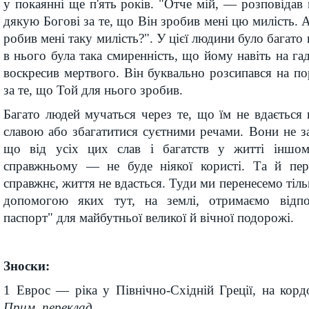
у покаянні ще п'ять років. "Отче мій, — розповіда
дякую Богові за те, що Він зробив мені цю милість. 
робив мені таку милість?". У цієї людини було багато
в нього була така смиренність, що йому навіть на га
воскресив мертвого. Він буквально розсипався на по
за те, що Той для нього зробив.
Багато людей мучаться через те, що їм не вдається
славою або збагатитися суєтними речами. Вони не 
що від усіх цих слав і багатств у житті інш
справжньому — не буде ніякої користі. Та й пер
справжнє, життя не вдасться. Туди ми перенесемо тільк
допомогою яких тут, на землі, отримаємо відпо
паспорт" для майбутньої великої й вічної подорожі.
Зноски:
1 Еврос — ріка у Північно-Східній Греції, на кор
Прим. переклад.