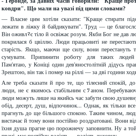
- Геронде, за давніх часів говорили: "Краще про
ковдри". Що мали на увазі під цими словами?
— Власне цим хотіли сказати: "Краще стирати пі
лежати в ліжку й байдикувати". Труд — це благосл
Він оживлﾏє тіло й освіжає розум. Якби Бог не дав л
покрилася б цвіллю. Люди працьовиті не перестают
старість. Якщо, маючи ще силу, вони перестануть 
сумувати. Припинити роботу для таких людей 
Пам'ятаю, у Коніці один дев'яностолітній дідусь пра
Зрештою, він так і помер на ріллі — за дві години ход
Але треба сказати й про те, що тілесний спокій, до
люди, не є якимось стабільним сﾂаном. Перебуваюч
люди можуть лише на якийсь час забути свою душевну 
обід, десерт, душ, відпочинок... Однак, як тільки все
прагнуть до ще більшого спокою. Таким чином, люд
вистачає й тому вони постійно роздратовані. Вони ві
їхня душа прагне цю порожнечу заповнити. Ну а той
праці, має постійну радість — радість духовну.