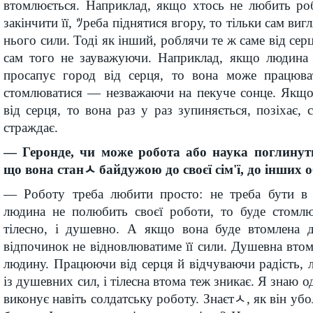
втомлюється. Наприклад, якщо хтось не любить ро
закінчити її, ﾂреба піднятися вгору, то тільки сам вигл
нього сили. Тоді як інший, роблячи те ж саме від серця
сам того не зауважуючи. Наприклад, якщо людина
просапує город від серця, то вона може працюва
стомлюватися — незважаючи на пекуче сонце. Якщ
від серця, то вона раз у раз зупиняється, позіхає, 
страждає.
— Геронде, чи може робота або наука поглинут
що вона станﾵ байдужою до своєї сім'ї, до інших о
— Роботу треба любити просто: не треба бути в 
людина не полюбить своєї роботи, то буде стомл
тілесно, і душевно. А якщо вона буде втомлена 
відпочинок не відновлюватиме її сили. Душевна вт
людину. Працюючи від серця й відчуваючи радість, 
із душевних сил, і тілесна втома теж зникає. Я знаю о
виконує навіть солдатську роботу. Знаєтﾵ, як він убо