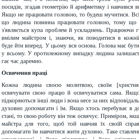
посидів, згадав геометрію й арифметику і навчився в
Якщо не працювати головою, то будеш мучитися. Всі
що людина повинна працювати головою, тому що п
з'являється купа проблем й ускладнень. Працюючи 
вмілим майстром і, знаючи, як поводитися в кожній
буде йти вперед. У цьому вся основа. Голова має бу
у всьому. У протилежному випадку людина залишаєт
гає час даремно.
Освячення праці
Кожна людина своєю молитвою, своїм [христия
освячувати свою працю й освячуватися сама. Якщ
підкоряються інші люди і вона несе за них відповідаль
духовно допомагати і їм. Якщо хтось перебуває в 
стані, то свою роботу він теж освячує. Приміром, як
майстра для того, щоб той навчив їх своїй справ
допомагати їм навчитися жити духовно. Таке ставле