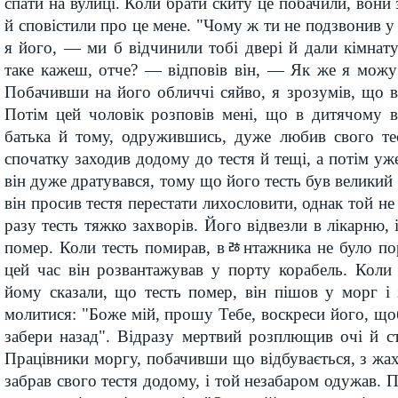
спати на вулиці. Коли брати скиту це побачили, вони
й сповістили про це мене. "Чому ж ти не подзвонив у
я його, — ми б відчинили тобі двері й дали кімнат
таке кажеш, отче? — відповів він, — Як же я можу
Побачивши на його обличчі сяйво, я зрозумів, що 
Потім цей чоловік розповів мені, що в дитячому в
батька й тому, одружившись, дуже любив свого тес
спочатку заходив додому до тестя й тещі, а потім уж
він дуже дратувався, тому що його тесть був великий 
він просив тестя перестати лихословити, однак той н
разу тесть тяжко захворів. Його відвезли в лікарню, і
помер. Коли тесть помирав, вﾰнтажника не було по
цей час він розвантажував у порту корабель. Коли
йому сказали, що тесть помер, він пішов у морг і
молитися: "Боже мій, прошу Тебе, воскреси його, щоб
забери назад". Відразу мертвий розплющив очі й с
Працівники моргу, побачивши що відбувається, з жа
забрав свого тестя додому, і той незабаром одужав. 