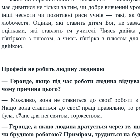
має дивитися не тільки за тим, чи добре вивчений урок
інші чесноти чи позитивні риси учнів — такі, як б
любочестя. Оцінки, які ставить дітям Бог, не зав
оцінками, які ставлять їм учителі. Чиясь двійк
п'ятіркою з плюсом, а чиясь п'ятірка з плюсом дл
двійкою.
Професія не робить людину людиною
— Геронде, якщо під час роботи людина відчуває
чому причина цього?
— Можливо, вона не ставиться до своєї роботи з
Якщо вона ставиться до своєї праці правильно, то р
була, сﾂане для неї святом, торжеством.
— Геронде, а якщо людина дратується через те, 
чи брудною роботою? Приміром, трудиться на буд