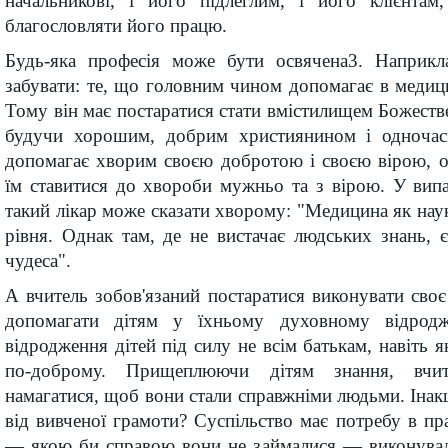
начальникові, і його підлеглим, і його клієнта
благословляти його працю.
Будь-яка професія може бути освячена3. Наприкл
забувати: те, що головним чином допомагає в медици
Тому він має постаратися стати вмістилищем Божестве
будучи хорошим, добрим християнином і одночас
допомагає хворим своєю добротою і своєю вірою, о
їм ставитися до хвороби мужньо та з вірою. У вип
такий лікар може сказати хворому: "Медицина як наук
рівня. Однак там, де не вистачає людських знань, 
чудеса".
А вчитель зобов'язаний постаратися виконувати своє
допомагати дітям у їхньому духовному відрод
відродження дітей під силу не всім батькам, навіть 
по-доброму. Прищеплюючи дітям знання, вчи
намагатися, щоб вони стали справжніми людьми. Інакш
від вивченої грамоти? Суспільство має потребу в пр
— якою би справою вони не займалися — виконували