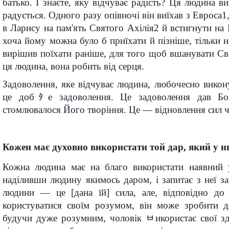
батько. І знаєте, яку відчуває радість? Ця людина ви
радується. Одного разу опівночі він виїхав з Евроса1
в Ларису на пам'ять Святого Ахілія2 й встигнути на 
хоча йому можна було б приїхати й пізніше, тільки н
вирішив поїхати раніше, для того щоб вшанувати Св
ця людина, вона робить від серця.
Задоволення, яке відчуває людина, любочесно вико
це добﾀе задоволення. Це задоволення дав Бо
стомлювалося Його творіння. Це — відновлення сил ч
Кожен має духовно використати той дар, який у н
Кожна людина має на благо використати наявний 
наділивши людину якимось даром, і запитає з неї з
людини — це [дана їй] сила, але, відповідно до
користуватися своїм розумом, він може зробити 
будучи дуже розумним, чоловік ﾲикористає свої зд