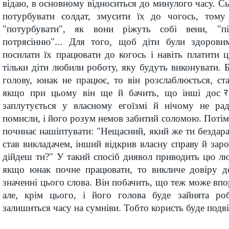
відаю, в основному відноситься до минулого часу. Сь
потурбувати солдат, змусити їх до чогось, тому
"потурбувати", як вони ріжуть собі вени, "п
потрясінню"... Для того, щоб діти були здорови
посилати їх працювати до когось і навіть платити 
тільки діти любили роботу, яку будуть виконувати. 
голову, юнак не працює, то він розслаблюється, ст
якщо при цьому він ще й бачить, що інші досﾏг
заплутується у власному егоїзмі й нічому не рад
помисли, і його розум немов забитий соломою. Потім 
починає нашіптувати: "Нещасний, який же ти бездара
став викладачем, інший відкрив власну справу й заро
дійдеш ти?" У такий спосіб диявол приводить цю л
якщо юнак почне працювати, то викличе довіру 
значенні цього слова. Він побачить, що теж може впо
але, крім цього, і його голова буде зайнята ро
залишиться часу на сумніви. Тобто користь буде подв