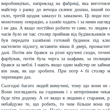
виробництвах, наприклад на фабриці, яка виготовля
майстер з ранку до вечора склеює дошки, інший по
скло, третій щодня замазує їх замазкою. Ці люди по
монотонну операцію, а хазяїн ходить і за ними нагляда
і не два. А якщо постійно робити те саме, то людям 
часів було не так: столяр приймав від будівельників 
був передати хазяїнові готовий будинок під кл
настелити підлогу, вставити вікна й двері, промасти
далі. Потім він брався за різні кручені сходи, точен
фарбував, потім була черга за шафами, за полицям
брався за меблі. І навіть якщо один майстер не займа
він знав, як що зробити. При потрﾵбі столяр мі
черепицею дах.
Сьогодні багато людей вимучені, тому що вони не 
Вони поглядають на годинник і з нетерпінням чека
буде піти додому. А от якщо в людини є старання, ре
небайдуже те, що робить, то чим більше вона пр