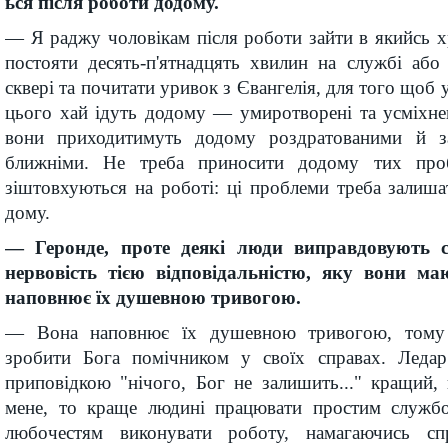
ься після роботи додому.
— Я раджу чоловікам після роботи зайти в якийсь хр
постояти десять-п'ятнадцять хвилин на службі або
сквері та почитати уривок з Євангелія, для того щоб
цього хай ідуть додому — умиротворені та усміхне
вони приходитимуть додому роздратованими й за
ближніми. Не треба приносити додому тих про
зіштовхуються на роботі: ці проблеми треба залиш
дому.
— Геронде, проте деякі люди виправдовують с
нервовість тією відповідальністю, яку вони ма
наповнює їх душевною тривогою.
— Вона наповнює їх душевною тривогою, тому
зробити Бога помічником у своїх справах. Ледар
приповідкою "нічого, Бог не залишить..." кращий,
мене, то краще людині працювати простим службо
любочестям виконувати роботу, намагаючись сп