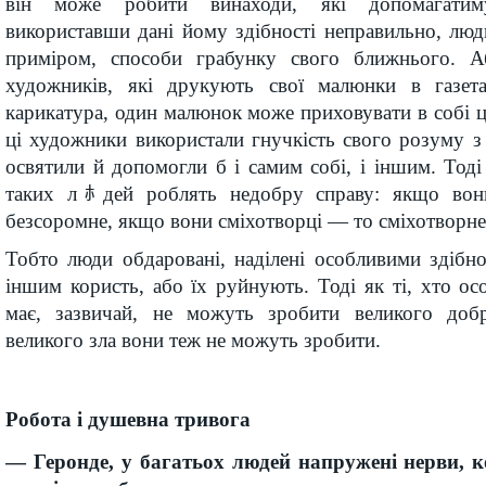
він може робити винаходи, які допомагатим
використавши дані йому здібності неправильно, лю
приміром, способи грабунку свого ближнього. Аб
художників, які друкують свої малюнки в газет
карикатура, один малюнок може приховувати в собі ц
ці художники використали гнучкість свого розуму з 
освятили й допомогли б і самим собі, і іншим. Тоді 
таких лﾎдей роблять недобру справу: якщо во
безсоромне, якщо вони сміхотворці — то сміхотворне
Тобто люди обдаровані, наділені особливими здібн
іншим користь, або їх руйнують. Тоді як ті, хто ос
має, зазвичай, не можуть зробити великого добр
великого зла вони теж не можуть зробити.
Робота і душевна тривога
— Геронде, у багатьох людей напружені нерви, 