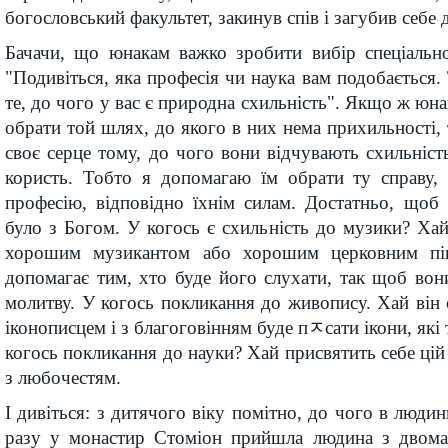
богословський факультет, закинув спів і загубив себе 
Бачачи, що юнакам важко зробити вибір спеціально
"Подивіться, яка професія чи наука вам подобається.
те, до чого у вас є природна схильність". Якщо ж юн
обрати той шлях, до якого в них нема прихильності, 
своє серце тому, до чого вони відчувають схильніст
користь. Тобто я допомагаю їм обрати ту справу, 
професію, відповідно їхнім силам. Достатньо, щоб
було з Богом. У когось є схильність до музики? Хай 
хорошим музикантом або хорошим церковним пів
допомагає тим, хто буде його слухати, так щоб во
молитву. У когось покликання до живопису. Хай він
іконописцем і з благоговінням буде пﾸсати ікони, які
когось покликання до науки? Хай присвятить себе цій 
з любочестям.
І дивіться: з дитячого віку помітно, до чого в люди
разу у монастир Стоміон прийшла людина з двом