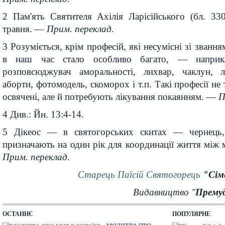
2 Пам'ять Святителя Ахілія Ларісійського (бл. 33
травня. —
Прим. переклад.
3 Розуміється, крім професій, які несумісні зі званн
в наш час стало особливо багато, — наприкла
розповсюджувач аморальності, лихвар, чаклун, л
аборти, фотомодель, скоморох і т.п. Такі професії не
освячені, але й потребують лікування покаянням. —
П
4 Див.: Йн. 13:4-14.
5 Дікеос — в святогорських скитах — чернець
призначають на один рік для координації життя мі
Прим. переклад.
Старець Паїсій Святогорець
"Сім
Видавництво "
Премуд
ОСТАННЄ
ПОПУЛЯРНЕ