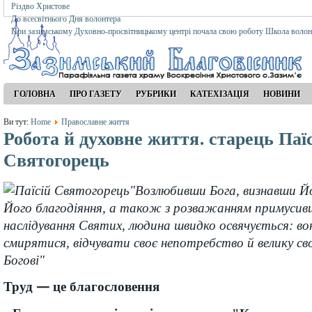
Різдво Христове
До всесвітнього Дня волонтера
При зазимському Духовно-просвітницькому центрі почала свою роботу Школа волон
ГОЛОВНА
ПРО ГАЗЕТУ
РУБРИКИ
КАТЕХІЗАЦІЯ
НОВИНИ
Ви тут:
Home
Православне життя
Робота й духовне життя. старець Паї
Святогорець
"Возлюбивши Бога, визнавши Йо
Його благодіяння, а також з розважанням примусив
наслідування Святих, людина швидко освячується: во
смирятися, відчувати своє непотребство й велику св
Богові"
Труд — це благословення