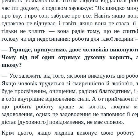
ревність розпалюється. Потім людина віддається роб
час іти додому, з подивом зауважує: "Як швидко мину
про їжу, і про сон, забуває про все. Навіть якщо вона
однаково не відчуває, і навіть якщо вона не спала, її
тільки не хилить — вона радіє тому, що не спить
голоду чи від недосипання: робота для такої людини 
— Геронде, припустимо, двоє чоловіків виконують
Чому від неї один отримує духовну користь,
шкоду?
— Усе залежить від того, як вони виконують цю робо
Якщо чоловік трудиться зі смиренністю й любов'ю, т
буде просвіченим, очищеним, радісно благодатним, і 
в собі внутрішнє відновлення сили. А от приймаючи г
що робить роботу краще за когось, людина мо
задоволення, однак це задоволення не наповнює її с
дістає [духовного] повідомлення, не має спокою.
Крім цього, якщо людина виконує свою роботу 