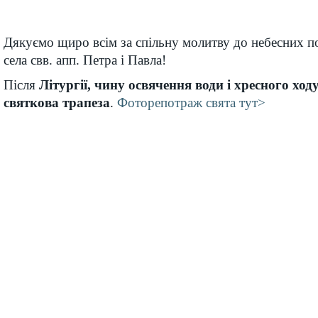
Дякуємо щиро всім за спільну молитву до небесних п
села свв. апп. Петра і Павла!
Після
Літургії, чину освячення води і
хресного ход
святкова трапеза
.
Фоторепотраж свята тут>