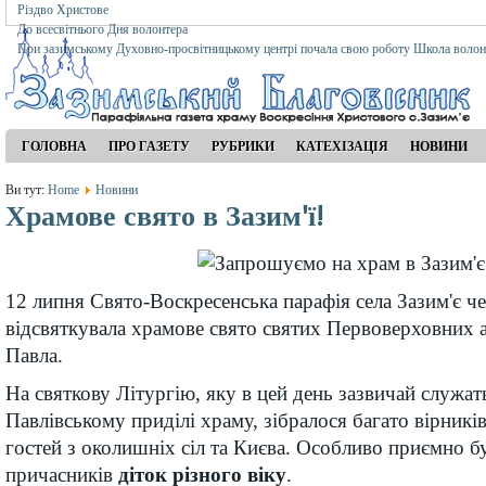
Різдво Христове
До всесвітнього Дня волонтера
При зазимському Духовно-просвітницькому центрі почала свою роботу Школа волон
ГОЛОВНА
ПРО ГАЗЕТУ
РУБРИКИ
КАТЕХІЗАЦІЯ
НОВИНИ
Ви тут:
Home
Новини
Храмове свято в Зазим'ї!
12 липня Свято-Воскресенська парафія села Зазим'є ч
відсвяткувала храмове свято святих Первоверховних а
Павла.
На святкову Літургію, яку в цей день зазвичай служат
Павлівському приділі храму, зібралося багато вірників
гостей з околишніх сіл та Києва. Особливо приємно б
причасників
діток різного віку
.