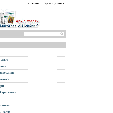
Увійти
Зареєструватися
 свята
іння
 виховання
Зазим'я
іри
і християни
олитви
 Біблію