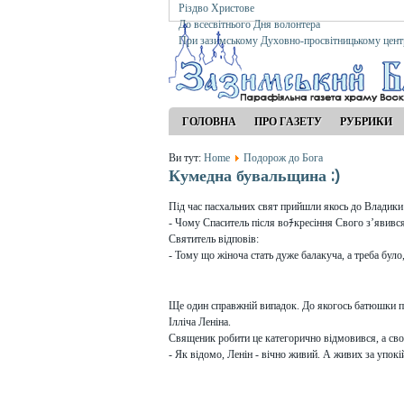
Різдво Христове
До всесвітнього Дня волонтера
При зазимському Духовно-просвітницькому цент
ГОЛОВНА
ПРО ГАЗЕТУ
РУБРИКИ
Ви тут:
Home
Подорож до Бога
Кумедна бувальщина :)
Під час пасхальних свят прийшли якось до Владики 
-
Чому Спаситель після воﾁкресіння Свого з’явив
Святитель відповів:
- Тому що жіноча стать дуже балакуча, а треба бул
Ще один справжній випадок. До якогось батюшки п
Ілліча Леніна.
Священик робити це категорично відмовився, а св
- Як відомо, Ленін - вічно живий. А живих за упок