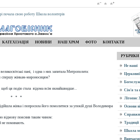
рі почала свою роботу Школа волонтерів
КАТЕХІЗАЦІЯ
НОВИНИ
НАШ ХРАМ
ФОТО
КОНТАКТИ
РУБРИКИ
Не наші
великосвітські пані, і одна з них запитала Митрополита:
Церковні
ся спершу жінкам-мироносицям?
Богослуж
о, щоб ця подія стала відома всім якнайшвидше...
Сім'я та
* * *
Літопис 
ідійшла жінка і попросила його помолитися за упокій душі Володимира
Основи в
Справжн
ою відмову пояснив таким чином:
Традиції
ій не поминають.
Школа м
Вивчаємо