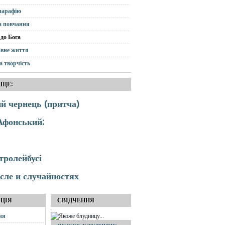
парафію
а повчання
до Бога
вне життя
а творчість
 ЩЕ:
 чернець (притча)
Афонський:
тролейбусі
ле и случайностях
АЦІЯ
СВІДЧЕННЯ
ня