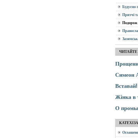
Будуємо 
Притчі т
Подорож 
Правосла
Зазимськ
ЧИТАЙТЕ
Прощений
Симеон 
Вставай!
Жінка в 
О промыс
КАТЕХІЗ
Оглашен