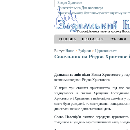
Різдво Христове
До всесвітнього Дня волонтера
При зазимському Духовно-просвітницькому цент
ГОЛОВНА
ПРО ГАЗЕТУ
РУБРИКИ
Ви тут:
Home
Рубрики
Церковні свята
Сочельник на Різдво Христове 
Дванадцять днів після Різдва Христового
у нар
великими подіями Різдва Христового.
У перші три століття християнства, під час го
з’єднувалося із святом Хрещення Господнього
Христового і Хрещення є неймовірна схожість у тр
свята були розділені, то святкування поширилося на 
дні склали неначе один святковий день.
Слово
Навечір’я
означає переддень церковного 
традицією в цей день варити пшеничну кашу з медо