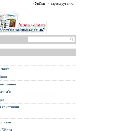
Увійти
Зареєструватися
 свята
іння
 виховання
Зазим'я
іри
і християни
олитви
 Біблію