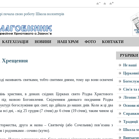
рі почала свою роботу Школа волонтерів
КАТЕХІЗАЦІЯ
НОВИНИ
НАШ ХРАМ
ФОТО
КОНТАКТИ
РУБРИКИ
і Хрещення
Не наші
Церковні
оді називають святками, тобто святими днями, тому що вони освячені
Богослуж
Сім'я та
нінь християн, в деяких східних Церквах свято Різдва Христового
Літопис 
 під назвою Богоявлення. Свідченням давнього поєднання Різдва
уктурі богослужіння цих свят, що дійшла до наших днів. Коли ж ці два
Основи в
всі дні, - від 25 грудня (7 січня) до 6 січня (19 січня), таким чином ці
Справжн
Традиції
торжества, друга ж назва – Святвечір (або Сочельник) пов’язана з
Школа м
м і родзинками - сочиво (кутю).
Вивчаємо