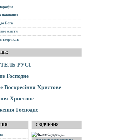
парафію
а повчання
до Бога
вне життя
а творчість
 ЩЕ:
ТЕЛЬ РУСІ
ие Господне
це Воскресіння Христове
ння Христове
ження Господнє
АЦІЯ
СВІДЧЕННЯ
ня