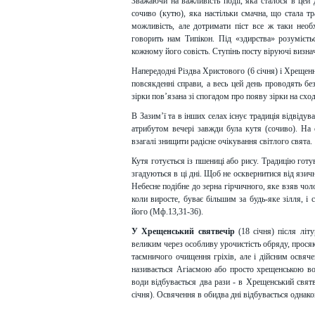
Зважаючи на важливість події, яка сталося в цей 
сочиво (кутю), яка настільки смачна, що стала т
можливість, але дотримати піст все ж таки нео
говорить нам Типікон. Під «здирства» розумієт
кожному його совість. Ступінь посту віруючі визна
Напередодні Різдва Христового (6 січня) і Хрещен
повсякденні справи, а весь цей день проводять бе
зірки пов’язана зі спога­дом про появу зірки на сх
В Зазим’ї та в інших селах існує традиція відвіду
атрибутом вечері завжди була кутя (сочиво). На 
взагалі знищити радісне очікування світлого свята.
Кутя готується із пшениці або рису. Традицію готу
згадуються в ці дні. Щоб не осквернитися від язич
Небесне подібне до зерна гірчичного, яке взяв чоло
коли виросте, буває більшим за будь-яке зілля, і 
його (Мф.13,31-36).
У Хрещенський святвечір
(18 січня) після літ
великим через особливу урочистість обряду, просяк
таємничого очищення гріхів, але і дійсним освяче
називається Агіасмою або просто хрещенською во
води відбувається два рази - в Хрещенський святв
січня). Освячення в обидва дні відбувається одна­ко