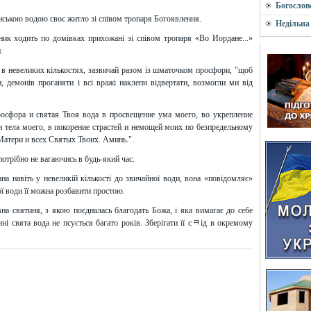
Богослов
нською водою своє житло зі співом тропаря Богоявлення.
Недільна
еник ходить по домівках прихожані зі співом тропаря «Во Иордане...»
.
в невеликих кількостях, зазвичай разом із шматочком просфори, "щоб
, демонів проганяти і всі вражі наклепи відвертати, возмогли ми від
росфора и святая Твоя вода в просвещение ума моего, во укрепление
 тела моего, в покорение страстей и немощей моих по безпредельному
атери и всех Святых Твоих. Аминь.".
трібно не вага­ю­чись в будь-який час.
а навіть у невеликій кількості до звичайної води, вона «повідомляє»
тої води її можна розбавити простою.
на святиня, з якою поєдналась благодать Божа, і яка вимагає до себе
і свята вода не псується багато років. Зберігати її сﾻід в окремому