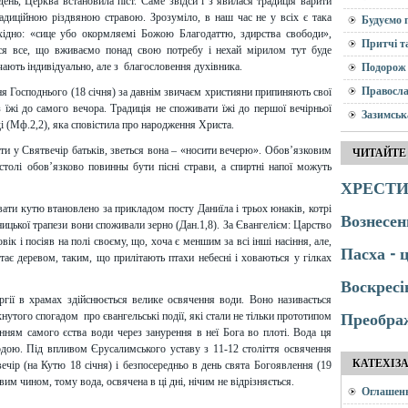
день, Церква встановила піст. Саме звідси і з’явилася традиція варити
радиційною різдвяною стравою. Зрозуміло, в наш час не у всіх є така
Будуємо 
бхідно: «сице убо окормляемі Божою Благодаттю, здирства свободи»,
Притчі т
ься все, що вживаємо понад свою потребу і нехай мірилом тут буде
чають індивідуально, але з благословення духівника.
Подорож 
Правосла
ня Господнього (18 січня) за давнім звичаєм християни припиняють свої
з їжі до самого вечора. Традиція не споживати їжі до першої вечірньої
Зазимськ
оді (Мф.2,2), яка сповістила про народження Христа.
вати у Святвечір батьків, зветься вона – «носити вечерю». Обов’язковим
ЧИТАЙТЕ
столі обов’язково повинны бути пісні страви, а спиртні напої можуть
ХРЕСТИ
вати кутю втановлено за прикладом посту Даниїла і трьох юнаків, котрі
Вознесен
ницької трапези вони споживали зерно (Дан.1,8). За Євангелієм: Царство
вік і посіяв на полі своєму, що, хоча є меншим за всі інші насіння, але,
Пасха - 
стає деревом, таким, що прилітають птахи небесні і ховаються у гілках
Воскресі
ургії в храмах здійснюється велике освячення води. Воно називається
нутого спогадом про євангельські події, які стали не тільки прототипом
Преобра
нням самого єства води через занурення в неї Бога во плоті. Вода ця
дою. Під впливом Єрусалимського уставу з 11-12 століття освячення
КАТЕХІЗ
ечір (на Кутю 18 січня) і безпосередньо в день свята Богоявлення (19
вим чином, тому вода, освячена в ці дні, нічим не відрізняється.
Оглашен