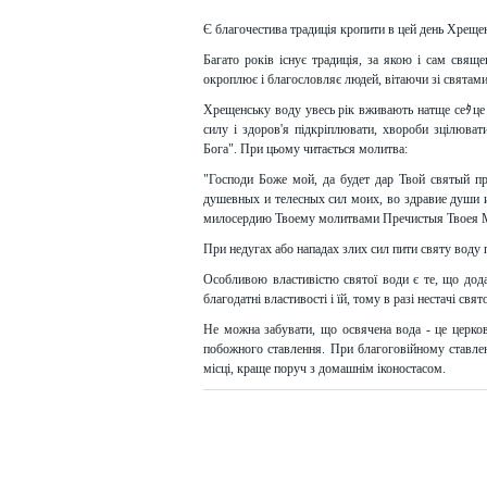
Є благочестива традиція кропити в цей день Хреще
Багато років існує традиція, за якою і сам свящ
окроплює і благословляє людей, вітаючи зі святами
Хрещенську воду увесь рік вживають натще сеﾀце 
силу і здоров'я підкріплювати, хвороби зцілювати
Бога". При цьому читається молитва:
"Господи Боже мой, да будет дар Твой святый п
душевных и телесных сил моих, во здравие души и
милосердию Твоему молитвами Пречистыя Твоея М
При недугах або нападах злих сил пити святу воду по
Особливою властивістю святої води є те, що додан
благодатні властивості і їй, тому в разі нестачі свя
Не можна забувати, що освячена вода - це церков
побожного ставлення. При благоговійному ставленн
місці, краще поруч з домашнім іконостасом.