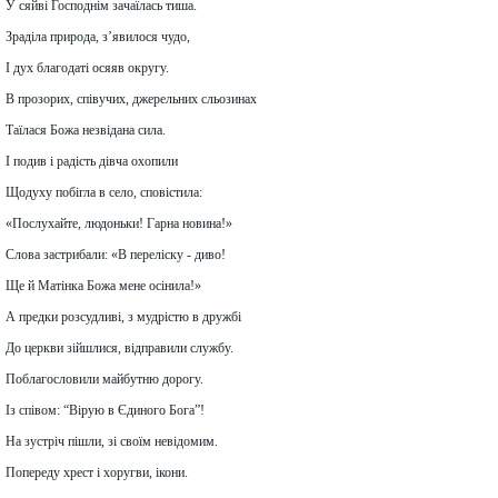
У сяйві Господнім зачаїлась тиша.
Зраділа природа, з’явилося чудо,
І дух благодаті осяяв округу.
В прозорих, співучих, джерельних сльозинах
Таїлася Божа незвідана сила.
І подив і радість дівча охопили
Щодуху побігла в село, сповістила:
«Послухайте, людоньки! Гарна новина!»
Слова застрибали: «В переліску - диво!
Ще й Матінка Божа мене осінила!»
А предки розсудливі, з мудрістю в дружбі
До церкви зійшлися, відправили службу.
Поблагословили майбутню дорогу.
Із співом: “Вірую в Єдиного Бога”!
На зустріч пішли, зі своїм невідомим.
Попереду хрест і хоругви, ікони.