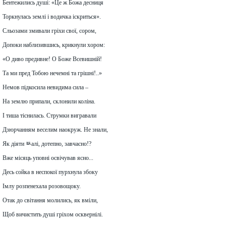
Бентежились душі: «Це ж Божа десниця
Торкнулась землі і водичка іскриться».
Сльозами змивали гріхи свої, сором,
Допоки наблизившись, крикнули хором:
«О диво предивне! О Боже Всевишній!
Та ми пред Тобою нечемні та грішні!..»
Немов підкосила невидима сила –
На землю припали, склонили коліна.
І тиша тіснилась. Струмки вигравали
Дзюрчанням веселим наокруж. Не знали,
Як діяти ﾴалі, дотепно, завчасно!?
Вже місяць уповні освічував ясно...
Десь сойка в неспокої пурхнула збоку
Імлу розпенехала розовощоку.
Отак до світання молились, як вміли,
Щоб вичистить душі гріхом осквернілі.