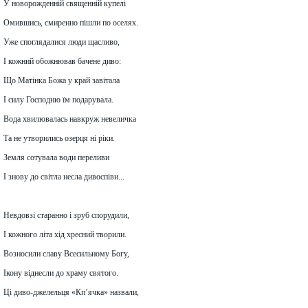
У новорожденній священній купелі
Омившись, смиренно пішли по оселях.
Уже споглядалися люди щасливо,
І кожний обожнював бачене диво:
Що Матінка Божа у край завітала
І силу Господню їм подарувала.
Вода хвилювалась навкруж невеличка
Та не утворились озерця ні ріки.
Земля сотувала води переливи
І знову до світла несла дивоспіви...
Невдовзі старанно і зруб спорудили,
І кожного літа хід хресний творили.
Возносили славу Всесильному Богу,
Ікону віднесли до храму святого.
Ці диво-джелельця «Кп’ячка» назвали,