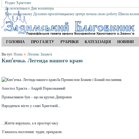
Різдво Христове
До всесвітнього Дня волонтера
При зазимському Духовно-просвітницькому центрі почала свою роботу Школа волон
ГОЛОВНА
ПРО ГАЗЕТУ
РУБРИКИ
КАТЕХІЗАЦІЯ
НОВИНИ
Ви тут:
Home
Літопис Зазим'я
Кип’ячка. Легенда нашого краю
За Промислом Божим і Божий посланник
Апостол Христа – Андрій Первозванний
Провысником був – що на кручах Дніпрових
Народиться місто у славі Христовій...
...Життя вирувало, а в просторі часу
З’явилось поселення: чудне, прекрасне.