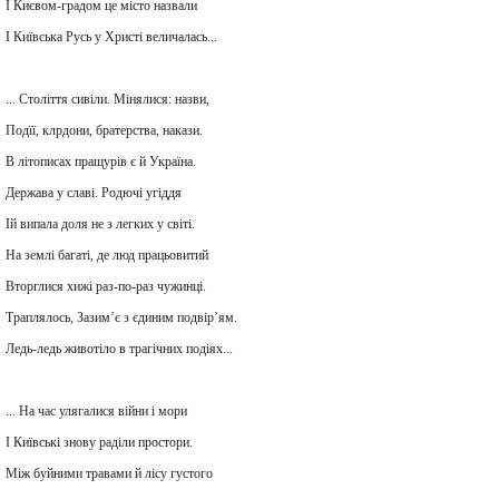
І Києвом-градом це місто назвали
І Київська Русь у Христі величалась...
... Століття сивіли. Мінялися: назви,
Подїї, клрдони, братерства, накази.
В літописах пращурів є й Україна.
Держава у славі. Родючі угіддя
Ій випала доля не з легких у світі.
На землі багаті, де люд працьовитий
Вторглися хижі раз-по-раз чужинці.
Траплялось, Зазим’є з єдиним подвір’ям.
Ледь-ледь животіло в трагічних подіях...
... На час улягалися війни і мори
І Київські знову раділи простори.
Між буйними травами й лісу густого