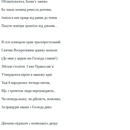
Облаштувалось Зазим’є заново.
Бо знали зазимці ремесла дотепно,
ﾚипіла в них праця від рання до темна
Пахуче повітря тремтіло від дзвонів...
В селі освящали храм трьохпрестольний
Святим Воскресінням церкву назвали
(До нині у церкві ми Господа славим!)
Збігали століття. І вже Православ’я
Утвердилось вірою в нашому краї.
Тоді й народилась легенда святая,
Що з трепетом люди переповідають...
Чи оповідь-казку, чи дійсність, можливо,
За пращурів наших і Господа диво:
Дівчатко-підпасич з попівського двору