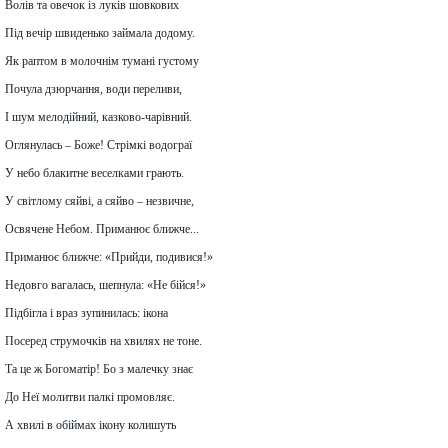
Волів та овечок із луків шовкових
Під вечір швиденько займала додому.
Як раптом в молочнім тумані густому
Почула дзюрчання, води переливи,
І шум мелодійний, казково-чарівний.
Оглянулась – Боже! Стрімкі водограї
У небо блакитне веселками грають.
У світлому сяйві, а сяйво – незвичне,
Освячене Небом. Приманює ближче...
Приманює ближче: «Прийди, подивися!»
Недовго вагалась, шепнула: «Не бійся!»
Підбігла і враз зупинилась: ікона
Посеред струмочків на хвилях не тоне.
Та це ж Богоматір! Бо з малечку знає
До Неї молитви палкі промовляє.
А хвилі в обіймах ікону колишуть