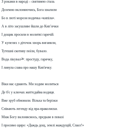
З роками в народі – святинею стала.
Доземно вклоняючись, Бога хвалили
Бо в люті морози водичка «кипіла».
А в літо засушливе йшли до Кип’ячки
І дощик просили в молитві гарячій.
У купелях з діточок хворь виганяли,
Тутешні скотину поїли, бувало.
Вода лікувалﾰ: простуду, гарячку,
І линула слава про нашу Кип'ячку.
Віки нас єднають. Ми ходим молиться
Де б'є у ключах життєдайна водиця.
Вже зруб обновили. Вільха та берізки
Співають легенду від пра-праколиски.
Миж Богу вклоняємось, предкам в повазі
І просимо щиро: «Даждь дощ, землі жаждущій, Спасе!»