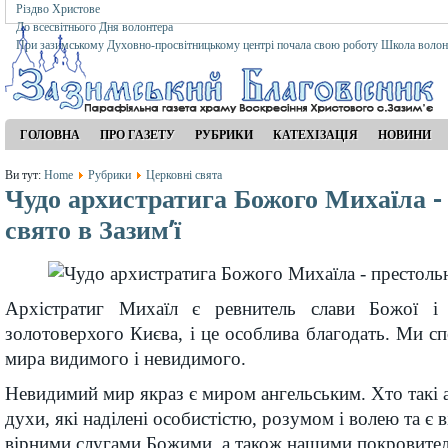
Різдво Христове
До всесвітнього Дня волонтера
При зазимському Духовно-просвітницькому центрі почала свою роботу Школа волон
ГОЛОВНА
ПРО ГАЗЕТУ
РУБРИКИ
КАТЕХІЗАЦІЯ
НОВИНИ
Ви тут:
Home
Рубрики
Церковні свята
Чудо архистратига Божого Михаїла -
свято в Зазим’ї
Архістратиг Михаїл є ревнитель слави Божої і
золотоверхого Києва, і це особлива благодать. Ми с
мира видимого і невидимого.
Невидимий мир якраз є миром ангельським. Хто такі а
духи, які наділені особистістю, розумом і волею та є 
вірними слугами Божими, а також нашими покровител