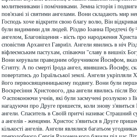
молитвениками і помічниками. Земна історія і подвиг
пов'язані зі святими ангелами. Вони складають мир н
Господь хоче відкрити свою благу волю, Він відкривав ї
були видимими для людей. Різдво Іоанна Предтечі б
ангелом, Благовіщення - вість про народження Христа
сповістив Архангел Гавриїл. Ангели явились в ніч Рі
віфлеємським пастухам, співаючи "славу в вишніх Богу 
Вони керували праведним обручником Йосифом, вка
Єгипту. А по смерті Ірода ангел, явившись Йосифу, ск
повертатись до Ізраїльської землі. Ангели укріпляли 
його первосвященницькому подвигу. Вони були перш
Воскресіння Христового, два ангели явились після Во
ﾷаспокоюючи учнів, які були засмучені розлукою з І
нагадуючи про Друге пришестя, коли знову з'явиться Г
ангели. Спаситель в Своїй притчі називає Страшний 
а ангелів - женцями. Христос з'явиться в Друге прише
кількості ангелів. Ангели являлися багатьом угодник
преподобного Сергія Радонезького бачили під час Літу