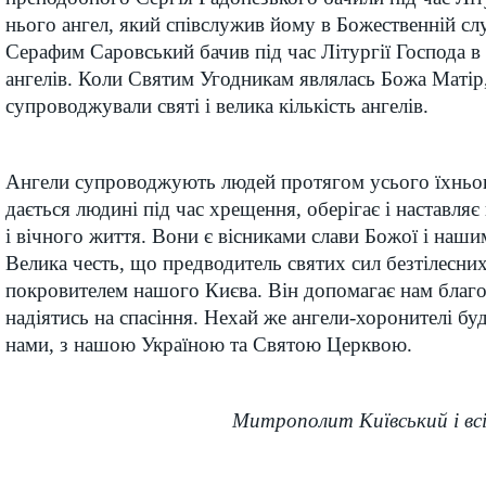
нього ангел, який співслужив йому в Божественній с
Серафим Саровський бачив під час Літургії Господа в
ангелів. Коли Святим Угодникам являлась Божа Матір,
супроводжували святі і велика кількість ангелів.
Ангели супровод­жують людей про­тя­гом усього їхньо­
дається людині під час хрещення, оберігає і наставляє
і вічного життя. Вони є вісниками слави Божої і наш
Велика честь, що предводитель святих сил безтілесни
покровителем нашого Києва. Він допомагає нам благо
надіятись на спасіння. Нехай же ангели-хоронителі бу
нами, з нашою Україною та Святою Церквою.
Митрополит Київський і вс