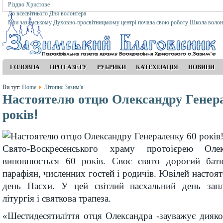
Різдво Христове
До всесвітнього Дня волонтера
При зазимському Духовно-просвітницькому центрі почала свою роботу Школа волон
ГОЛОВНА
ПРО ГАЗЕТУ
РУБРИКИ
КАТЕХІЗАЦІЯ
НОВИНИ
Ви тут:
Home
Літопис Зазим'я
Настоятелю отцю Олександру Генер
років!
Свято-Воскресенського храму протоієрею Олек
виповнюється 60 років. Своє свято дорогий бат
парафіян, численних гостей і родичів. Ювілей настоят
день Пасхи. У цей світлий пасхальний день запл
літургія і святкова трапеза.
«Шестидесятиліття отця Олександра -зауважує дияк