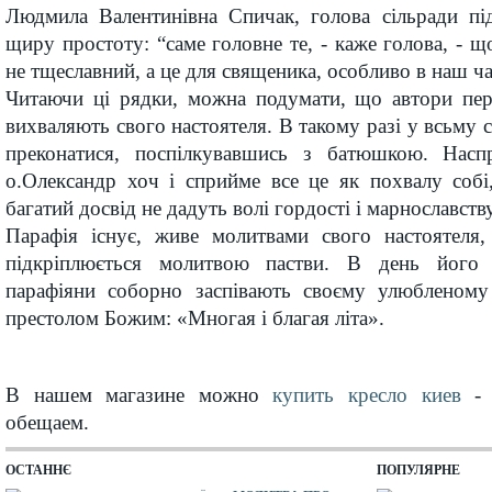
Людмила Валентинівна Спичак, голова сільради під
щиру простоту: “саме головне те, - каже голова, - 
не тщеславний, а це для священика, особливо в наш ч
Читаючи ці рядки, можна подумати, що автори пе
вихваляють свого настоятеля. В такому разі у всьму 
преконатися, поспілкувавшись з батюшкою. Нас
о.Олександр хоч і сприйме все це як похвалу собі
багатий досвід не дадуть волі гордості і марнославству
Парафія існує, живе молитвами свого настоятеля
підкріплюється молитвою пастви. В день його ш
парафіяни соборно заспівають своєму улюбленому
престолом Божим: «Многая і благая літа».
В нашем магазине
можно
купить кресло киев
- 
обещаем.
ОСТАННЄ
ПОПУЛЯРНЕ