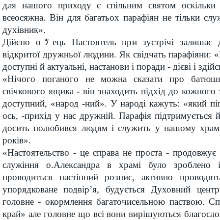
для нашого приходу є спільним святом оскільки 
всеосяжна. Він для багатьох парафіян не тільки служ
духівник».
Дійсно оﾂець Настоятель при зустрічі залишає 
відкритої дружньої людини. Як свідчать парафіяни: «
доступні й актуальні, настанови і поради - дієві і здійс
«Нічого поганого не можна сказати про батюшк
свічкового ящика - він знаходить підхід до кожного 
доступний, «народ -ний». У народі кажуть: «який піп
ось, -прихід у нас дружній. Парафія підтримується й
досить полюбився людям і служить у нашому храм
років».
«Настоятельство - це справа не проста - продовжує 
служіння о.Александра в храмі було зроблено 
проводиться настінний розпис, активно проводят
упорядковане подвір’я, будується Духовний цент
головне - окормлення багаточисельною паствою. Сп
край» але головне що всі вони вирішуються благосл