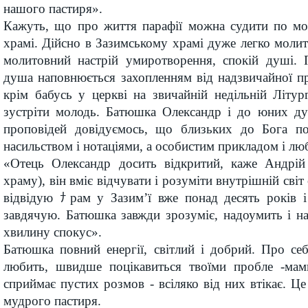
нашого пастиря».
Кажуть, що про життя парафії можна судити по м
храмі. Дійсно в Зазимському храмі дуже легко молит
молитовний настрій умиротворення, спокій душі. 
душа наповнюється захопленням від надзвичайної п
крім бабусь у церкві на звичайній недільній Літур
зустріти молодь. Батюшка Олександр і до юних ду
проповідей довідуємось, що близьких до Бога по
насильством і нотаціями, а особистим прикладом і лю
«Отець Олександр досить відкритий, каже Андрій
храму), він вміє відчувати і розуміти внутрішній світ
відвідую ﾅрам у Зазим’ї вже понад десять років 
завдячую. Батюшка завжди зрозуміє, надоумить і на
хвилину спокус».
Батюшка повний енергії, світлий і добрий. Про се
любить, швидше поцікавиться твоїми пробле -мам
сприймає пустих розмов - всіляко від них втікає. Це
мудрого пастиря.