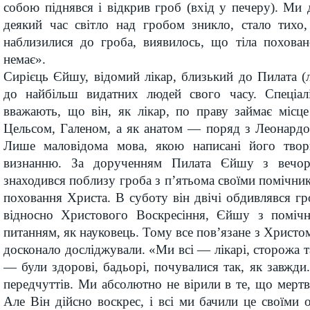
собою піднявся і відкрив гроб (вхід у печеру). Ми 
деякий час світло над гробом зникло, стало тихо
наблизилися до гроба, виявилось, що тіла похован
немає».
Сирієць Єйшу, відомий лікар, близький до Пилата (л
до найбільш видатних людей свого часу. Спеціалі
вважають, що він, як лікар, по праву займає місц
Цельсом, Галеном, а як анатом — поряд з Леонардо 
Лише маловідома мова, якою написані його твор
визнанню. За дорученням Пилата Єйшу з вечора
знаходився поблизу гроба з п’ятьома своїми помічник
поховання Христа. В суботу він двічі обдивлявся г
відносно Христового Воскресіння, Єйшу з помічн
питанням, як науковець. Тому все пов’язане з Христо
досконало досліджували. «Ми всі — лікарі, сторожа 
— були здорові, бадьорі, почувалися так, як завжди.
передчуттів. Ми абсолютно не вірили в те, що мерт
Але Він дійсно воскрес, і всі ми бачили це своїми 