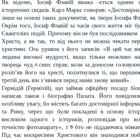
Як відомо, Іосиф Флавій вважа -ється одним 
історичних свідків. Карл Маркс говорив: «Достовірна
лише на основі таких документів, як твори Іосифа Фла
Окрім того, Іосиф Флавій за часів свого життя міг б
Євангеліях подій. Причому він не був послідовником
Христа, а як так, то від нього не можна чекати пе
християн. Ось уривок з його записів: «В цей час ви
людина високої мудрості, якщо тільки можливо н
творець чудﾵсних справ; коли за доносом головуюч
розіп’яв його на хресті, похитнулися ті, що перш
третій день він з’явився перед ними знову живий».
Гермідій (Гермізій), що займав офіційну посаду біог
написав також і біографію Пилата. Його повідомл
особливу увагу, бо містять багато достовірної інформа
та Риму, через що були покладені в основу історі
висловом одного з істориків, розповідав про вс
точністю фотоапарату», тﾾбто не піддаючись ніяки
Під час воскресіння Христового він знаходився по