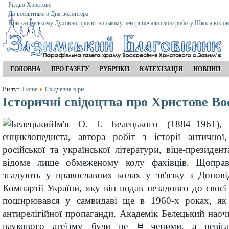
Різдво Христове
До всесвітнього Дня волонтера
При зазимському Духовно-просвітницькому центрі почала свою роботу Школа волон
ГОЛОВНА
ПРО ГАЗЕТУ
РУБРИКИ
КАТЕХІЗАЦІЯ
НОВИНИ
Ви тут:
Home
Свідчення віри
Історичні свідоцтва про Христове Во
Ім'я О. І. Белецького (1884–1961), 
енциклопедиста, автора робіт з історії античної,
російської та української літератури, віце-президе
відоме лише обмеженому колу фахівців. Щоправ
згадують у православних колах у зв'язку з Допо
Компартії України, яку він подав незадовго до своєї
поширювався у самвидаві ще в 1960-х роках, як 
антирелігійної пропаганди. Академік Белецький наоч
наукового атеїзму були не ﾲченими, а невігл