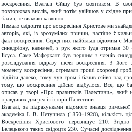
воскресіння. Взагалі Єйшу був скептиком. В сво
повторював вислів, який потім увійшов у східне прис
бачив, те вважаю казкою».
Немало свідоцтв про воскресіння Христове ми знайде
авторів, які, із зрозумілих причин, частіше ﾁхильн
факт воскресіння. Серед них найбільш відомим є Маф
синедріону, казначей, з рук якого Іуда отримав 30 
Іісуса. Саме Маферкант був першим з членів синед
розслідування відразу після воскресіння. З його
моменту воскресіння, отримали гроші охоронці гроб
відійти далеко, тому чув гром і бачив сяйво над гр
тому, що воскресіння дійсно відбулося. Все, що ба
описав у творі «Про правителів Палестини», який 
правдивих джерел із історії Палестини.
Взагалі, за підрахунками відомого знавця римської 
академіка І. В. Нетушила (1850–1928), кількість ці
Воскресіння Христового перевищує 210. Згідно
Белецького таких свідоцтв 230. Сучасні досліджен