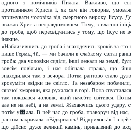
одного з помічників Пилата. Важливо, що спо
противником Христа і, як сам він говорив, умовл
втримувати чоловіка від смертного вироку Іісусу. До
вважав Христа неправдомовцем. Тому, з власної ініці
до гроба, щоб пересвідчитись у тому, що Іісус не 
інакше.
«Наблизившись до гроба і знаходячись кроків за сто 
пише Гермідﾖй, — ми бачили в слабкому світлі раніш
гроба: два чоловіки сиділи, інші лежали на землі, б
зовсім повільно, і нас обігнала стража, що йшл
знаходилася там з вечора. Потім раптово стало дуж
зрозуміти звідки це світло. Та незабаром побачил
сяючої хмарини, яка рухалася в горі. Вона спустилася
там показався чоловік, який начебто світився. Поті
але не на небі, а на землі. Жахаючись цього удару, 
потім у﾿ала. В цей час до гроба, праворуч від нас, 
раптом закричала: «Відкрилось! Відкрилось!» І в цей 
що дійсно дуже великий камінь, привалений до вхо