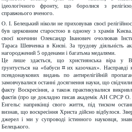
ідеологічного фронту, що боролися з релігіє
справжнього вченого.
О. І. Белецький ніколи не приховував своєї релігійнос
був церковним старостою в одному з храмів Києва.
своєї кончини Олександр Іванович очолював Інсти
Тараса Шевченка в Києві. За трудову діяльність а
нагороджений 5 орденами і багатьма медалями.
Це лише здається, що християнська віра у Во
ґрунтується на «бабусиﾽих казочках». Насправді к
псевдонаукових видань по антирелігійній пропага
замовчувалися останні досягнення науки, що свідчили
факту Воскресіння, а також практикувалися викривл
фактів (про це докладно писав академік АН СРСР О. 
Енгельс наприкінці свого життя, під тиском остан
визнав, що воскресіння Христа дійсно відбулося. Зве
джерел і ми у супроводі істинного науковця, знав
Белецького.