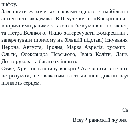
цифру.
Завершити ж хочеться словами одного з найбільш в
античності академіка В.П.Бузескула: «Воскресіння
історичними даними з такою ж безсумнівністю, як існ
та Петра Великого. Якщо заперечувати Воскресіння 
заперечувати (причому на більшій підставі) існуванн
Нерона, Августа, Трояна, Марка Аврелія, руських
Ольги, Олександра Невського, Івана Каліти, Дан
Долгорукова та багатьох інших».
Отже, Христос воістину воскрес! Але вірити в це пот
не розумом, не зважаючи на ті чи інші докази нау
пізнають серцем.
Св
Всеуﾺраинский журнал