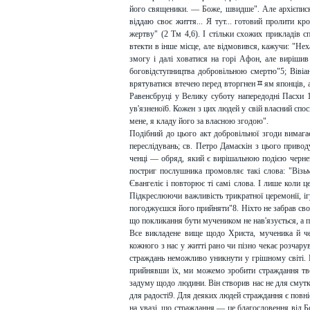
його священики. — Боже, швидше". Але архієписко
віддаю своє життя... Я тут... готовий пролити кр
жертву" (2 Тм 4,6). І стільки схожих прикладів 
втекти в інше місце, але відмовився, кажучи: "Не
змогу і далі ховатися на горі Афон, але вирішив
боговідступництва добровільною смертю"5; Вівіан
врятуватися втечею перед вторгненﾽям японців, а
Равенсбруці у Велику суботу напередодні Пасхи 1
ув'язненої6. Кожен з цих людей у свій власний спо
мене, я кладу його за власною згодою".
Подібний до цього акт добровільної згоди вимага
переслідувань; св. Петро Дамаскін з цього привод
ченці — обряд, який є вирішальною подією чернец
постриг послушника промовляє такі слова: "Візьм
Євангеліє і повторює ті самі слова. І лише коли 
Підкреслюючи важливість трикратної церемонії, і
погоджуєшся його прийняти"8. Ніхто не забрав своб
що покликання бути мучеником не нав'язується, а 
Все викладене вище щодо Христа, мученика й че
кожного з нас у житті рано чи пізно чекає розчару
страждань неможливо уникнути у грішному світі. 
прийнявши їх, ми можемо зробити страждання тв
задуму щодо людини. Він створив нас не для смутку
для радості9. Для деяких людей страждання є повн
на увазі, що страждання — це благословення від Б