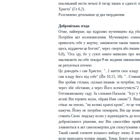
покликаний нести печалі й тягар інших в єдності 
Христа" (Гл 6,2).
Розглянемо детальніше ці два твердження.
Добровільна згода
Отже, найперше, що відрізняє мучеництво від уби
Потрібен акт волевиявлення. Мучеництво озна
приносять себе у жертву, замінюючи таким чином 
щось, віддаючи це Богові", через смерть або іншим
6,8), "Ось іду, бо у сувої книги написано про 
накликають на себе покараﾽня жодним навмисним, 
не рятуються втечею.
Це доводить і сам Христос. "...І життя своє кладу
сам кладу його від себе" (Йн 10,15, 18). "...Ста
Він зробив стільки, скільки вважав за потрібне, то
через збіг обставин, а через Його всемогутність"
Гетсиманському саду. За словами Паскаля: "Ісус у 
агонії Він терпить муки, обрані Ним самим"3. Якщо
стікає на землю, "як великі краплі крові", то це 
кажучи, Йому не потрібно помирати, Він ще може
ставить Свою людську волю у відповідність до вол
добровільного рішення, яке Він самостійно при
зливаються в акт самопожертви для спокутування г
Такий самий елемент вільного вибору знову й знов
коли приходять чотири лицарі, Томас Бекет ще ма