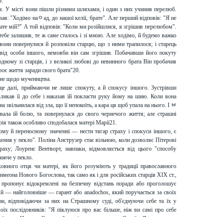
т:
ля. У місті вони пішли різними шляхами, і один з них учинив перелюб.
зав: "Ходімо наﾷад, до нашої келії, брате". Але перший відповів: "Я не
рате мій?" А той відповів: "Коли ми розійшлися, я згрішив перелюбом".
тебе залишив, те ж саме сталось і зі мною. Але ходімо, й будемо важко
 вони повернулися й розповіли старцю, що з ними трапилося; і старець
 від особи іншого, немовби він сам згрішив. Побачивши його покуту
одному зі старців, і з великої любові до невинного брата Він пробачив
воє життя заради свого брата"20.
ьне щодо мучеництва.
 ще далі, приймаючи не лише спокуту, а й спокусу іншого. Зустрівши
ликав її до себе і наказав їй покласти руку йому на шию. Коли вона
а звільнилася від зла, що її непокоїть, а кара ця щоб упала на нього. І ﾲ
авала їй болю, та повернулася до свого чернечого життя; але страшні
орія також особливо сподобалася матері Марії21.
у й переносному значенні — нести тягар страху і спокуси іншого, є
ня у пекло". Поліна Анструзер стає вільною, коли дозволяє Пітерові
раху; Лоуренс Вентворт, навпаки, відмовляється від цього "способу
ижче у пекло.
овного отця чи матері, як його розуміють у традиції православного
имеона Нового Богослова, так само як і для російських старців XIX ст.,
пропонує відокремлені на безпечну відстань поради або проголошує
й — найголовніше — гарант або anadochos, який поручається за своїх
ини, відповідаючи за них на Страшному суді, об'єднуючи себе та їх у
оїх послідовників: "Я піклуюся про вас більше, ніж ви самі про себе