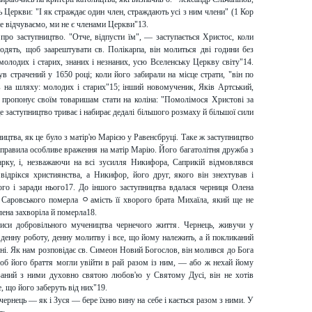
Церкви: "І як страждає один член, страждають усі з ним члени" (1 Кор
е відчуваємо, ми не є членами Церкви"13.
про заступництво. "Отче, відпусти їм", — заступається Христос, коли
одять, щоб заарештувати св. Полікарпа, він молиться дві години без
 молодих і старих, знаних і незнаних, усю Вселенську Церкву світу"14.
страчений у 1650 році; коли його забирали на місце страти, "він по
ав на шляху: молодих і старих"15; інший новомученик, Яків Артський,
 пропонує своїм товаришам стати на коліна: "Помолімося Христові за
е заступництво триває і набирає дедалі більшого розмаху й більшої сили
ництва, як це було з матір'ю Марією у Равенсбруці. Таке ж заступництво
 справила особливе враження на матір Марію. Його багатолітня дружба з
арку, і, незважаючи на всі зусилля Никифора, Саприкій відмовлявся
відрікся християнства, а Никифор, його друг, якого він знехтував і
ого і заради нього17. До іншого заступництва вдалася черниця Олена
 Саровського померла ﾷамість її хворого брата Михаїла, який ще не
лена захворіла й померла18.
риси добровільного мучеництва чернечого життя. Чернець, живучи у
денну роботу, денну молитву і все, що йому належить, а й покликаний
вні. Як нам розповідає св. Симеон Новий Богослов, він молився до Бога
об його браття могли увійти в рай разом із ним, — або ж нехай йому
язаний з ними духовно святою любов'ю у Святому Дусі, він не хотів
 що його заберуть від них"19.
чернець — як і Зуся — бере їхню вину на себе і кається разом з ними. У