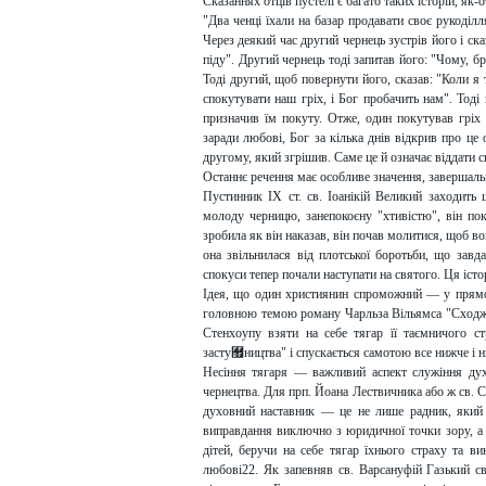
Сказаннях отців пустелі є багато таких історій, як-о
"Два ченці їхали на базар продавати своє рукоділ
Через деякий час другий чернець зустрів його і ска
піду". Другий чернець тоді запитав його: "Чому, б
Тоді другий, щоб повернути його, сказав: "Коли я 
спокутувати наш гріх, і Бог пробачить нам". Тоді
призначив їм покуту. Отже, один покутував гріх
заради любові, Бог за кілька днів відкрив про це 
другому, який згрішив. Саме це й означає віддати с
Останнє речення має особливе значення, завершал
Пустинник IX ст. св. Іоанікій Великий заходить
молоду черницю, занепокоєну "хтивістю", він пок
зробила як він наказав, він почав молитися, щоб вон
она звільнилася від плотської боротьби, що завд
спокуси тепер почали наступати на святого. Ця іст
Ідея, що один християнин спроможний — у прямом
головною темою роману Чарльза Вільямса "Сходжен
Стенхоупу взяти на себе тягар її таємничого ст
засту﾿ництва" і спускається самотою все нижче і н
Несіння тягаря — важливий аспект служіння дух
чернецтва. Для прп. Йоана Лествичника або ж св. С
духовний наставник — це не лише радник, який 
виправдання виключно з юридичної точки зору, а 
дітей, беручи на себе тягар їхнього страху та в
любові22. Як запевняв св. Варсануфій Газький св