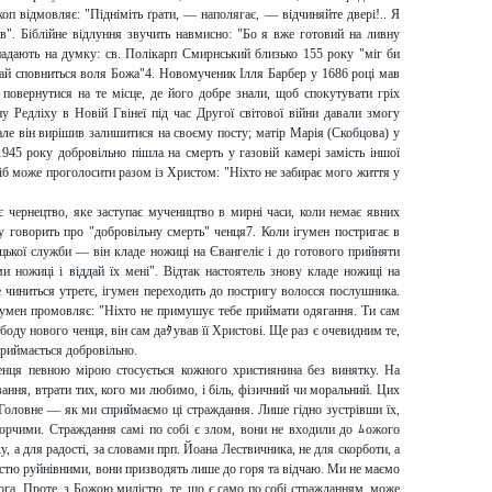
п відмовляє: "Підніміть ґрати, — наполягає, — відчиняйте двері!.. Я
ов". Біблійне відлуння звучить навмисно: "Бо я вже готовий на ливну
спадають на думку: св. Полікарп Смирнський близько 155 року "міг би
хай сповниться воля Божа"4. Новомученик Ілля Барбер у 1686 році мав
 повернутися на те місце, де його добре знали, щоб спокутувати гріх
у Редліху в Новій Гвінеї під час Другої світової війни давали змогу
ле він вирішив залишитися на своєму посту; матір Марія (Скобцова) у
945 року добровільно пішла на смерть у газовій камері замість іншої
сіб може проголосити разом із Христом: "Ніхто не забирає мого життя у
є чернецтво, яке заступає мучеництво в мирні часи, коли немає явних
у говорить про "добровільну смерть" ченця7. Коли ігумен постригає в
ької служби — він кладе ножиці на Євангеліє і до готового прийняти
и ножиці і віддай їх мені". Відтак настоятель знову кладе ножиці на
це чиниться утретє, ігумен переходить до постригу волосся послушника.
гумен промовляє: "Ніхто не примушує тебе приймати одягання. Ти сам
оду нового ченця, він сам даﾀував її Христові. Ще раз є очевидним те,
приймається добровільно.
нця певною мірою стосується кожного християнина без винятку. На
вання, втрати тих, кого ми любимо, і біль, фізичний чи моральний. Цих
Головне — як ми сприймаємо ці страждання. Лише гідно зустрівши їх,
орчими. Страждання самі по собі є злом, вони не входили до ﾑожого
, а для радості, за словами прп. Йоана Лествичника, не для скорботи, а
істю руйнівними, вони призводять лише до горя та відчаю. Ми не маємо
ога. Проте, з Божою милістю, те, що є само по собі стражданням, може