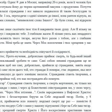
собр. Одногﾾ дня в Москві, наприкінці 20-х років, коли її чоловік був
а готувала йому до тюрми щотижневий пакунок з продуктами. Почуття
, власні страждання і все навколо видавалося їй таким безглуздим та
. І ось, переходячи з однієї кімнати до іншої, вона раптом відчула, як
сними словами, "невимовлені слова Іншого". Це були слова, які відкрили
може лише скалічити твоє тіло й викривити твою душу. Але Я візьму на
мує і викривляє тебе. З глибоким жалем Я пізнаю увесь жах нещадного
ливість твого тягаря, несучи його разом з тобою, але з глибшим
сти. Мені треба це знати. Через Моє воплочення і твоє хрещення у нас
ного прийняття та необхідність співучасті й солідарності.
тос, Прото-мученик, добровільно приймає смерть, та будь-який інший
 покликаний зробити те саме. Самі собою невинні страждання ще не
кож щоб ми самі, добровільно, прийняли ці страждання, навіть якщо
і саме після цього той, хто страждає й помирає, стає людиною, яка несе
примушує до цього зовнішнє насилля. Страждання стають творчими, а
 приймає той, хто має постраждати або померти.
ягар". Страждання стають творчими, а смерть жертовною, як тільки ми
дає з нами; і через ці Божественні співстраждання ми, у свою чергу,
их. "Через Моє втілення...": Своїм народженням у Вифлеємі Христос
істю і беззастережно беручи на Себе людський тягар. Потім, у ﾓ
далі, приймаючи всю повноту людської смерті ще раз — повністю й
істю поєднує Себе з нами у нашому відчуженні і бере на Себе наш тягар.
5): хрещений смертю Христа і Його воскресінням християнин також