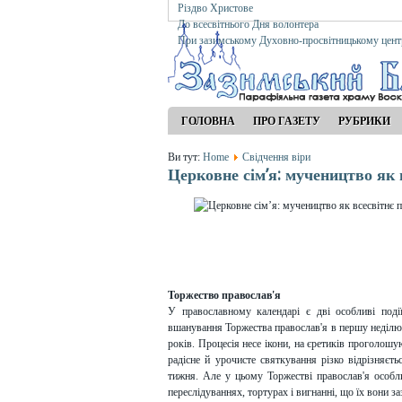
Різдво Христове
До всесвітнього Дня волонтера
При зазимському Духовно-просвітницькому цент
ГОЛОВНА
ПРО ГАЗЕТУ
РУБРИКИ
Ви тут:
Home
Свідчення віри
Церковне сім’я: мучеництво як
Торжество православ'я
У православному календарі є дві особливі под
вшанування Торжества православ'я в першу неділю 
років. Процесія несе ікони, на єретиків проголошу
радісне й урочисте святкування різко відрізняєт
тижня. Але у цьому Торжестві православ'я особл
переслідуваннях, тортурах і вигнанні, що їх вони з