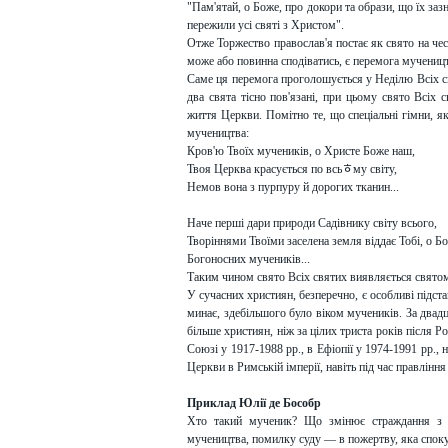
"Пам'ятай, о Боже, про докори та образи, що їх заз
пережили усі святі з Христом".
Отже Торжество православ'я постає як свято на че
може або повинна сподіватись, є перемога мучениц
Саме ця перемога проголошується у Неділю Всіх свя
два свята тісно пов'язані, при цьому свято Всіх
життя Церкви. Помітно те, що спеціальні гімни, я
мучеництва:
Кров'ю Твоїх мучеників, о Христе Боже наш,
Твоя Церква красується по всьﾾму світу,
Немов вона з пурпуру й дорогих тканин...
Наче перші дари природи Садівнику світу всього,
Творіннями Твоїми заселена земля віддає Тобі, о Б
Богоносних мучеників...
Таким чином свято Всіх святих виявляється свято
У сучасних християн, безперечно, є особливі підст
минає, здебільшого було віком мучеників. За двад
більше християн, ніж за цілих триста років після 
Союзі у 1917-1988 pp., в Ефіопії у 1974-1991 pp.,
Церкви в Римській імперії, навіть під час правлінн
Приклад Юлії де Бособр
Хто такий мученик? Що змінює страждання з р
мучеництва, помилку суду — в пожертву, яка споку