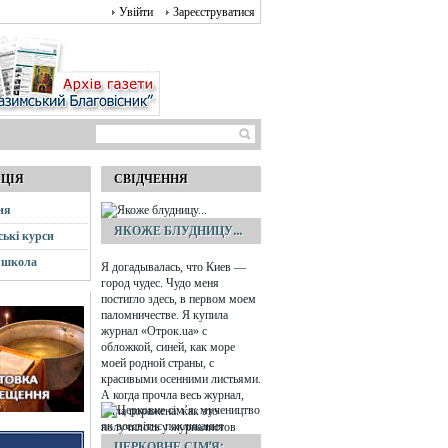
Увійти
Зареєструватися
АЦІЯ
СВІДЧЕННЯ
ня
ЯКОЖЕ БЛУДНИЦУ...
ські курси
 школа
Я догадывалась, что Киев —
город чудес. Чудо меня
постигло здесь, в первом моем
паломничестве. Я купила
журнал «Отрок.ua» с
обложкой, синей, как море
моей родной страны, с
красивыми осенними листьями.
А когда прочла весь журнал,
была поражена: как это
получилось у журналистов
сделать номер специально для
ЦЕРКОВНЕ СІМ’Я: ...