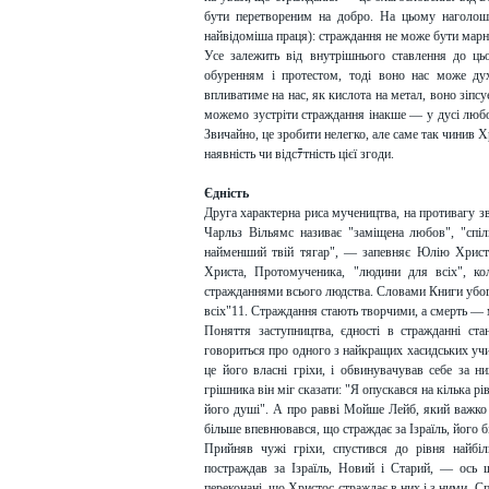
бути перетвореним на добро. На цьому наголошу
найвідоміша праця): страждання не може бути марн
Усе залежить від внутрішнього ставлення до ць
обуренням і протестом, тоді воно нас може д
впливатиме на нас, як кислота на метал, воно зіп
можемо зустріти страждання інакше — у дусі любов
Звичайно, це зробити нелегко, але саме так чинив Х
наявність чи відсﾃтність цієї згоди.
Єдність
Друга характерна риса мучеництва, на противагу зви
Чарльз Вільямс називає "заміщена любов", "спіл
найменший твій тягар", — запевняє Юлію Христо
Христа, Протомученика, "людини для всіх", к
стражданнями всього людства. Словами Книги убоги
всіх"11. Страждання стають творчими, а смерть — 
Поняття заступництва, єдності в стражданні ст
говориться про одного з найкращих хасидських учит
це його власні гріхи, і обвинувачував себе за 
грішника він міг сказати: "Я опускався на кілька рі
його душі". А про равві Мойше Лейб, який важко 
більше впевнювався, що страждає за Ізраїль, його б
Прийняв чужі гріхи, спустився до рівня найбіл
постраждав за Ізраїль, Новий і Старий, — ось
переконані, що Христос страждає в них і з ними. Сп