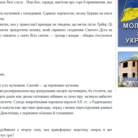
нали Твої слуги... Наш Бог, справді, пам'ятав про горе й приниження, яке
сть мучеників і сповідників. Єдиною перемогою, на яку Церква на землі
тва.
тих, яка у православ'ї припадає на тиждень, що настає після Трійці. Ці
 святих приурочено впливу, який справило сходження Святого Духа на
кі співають у свято Всіх святих — тропар і кондак - обидва стосуються
оже,
м усіх мучеників. Святий — це переважно мученик.
ави розмірковувати над центральним місцем мучеництва, бо століття, що
цять років між двома світовими війнами за свою віру загинуло набагато
Розіп'яття. Суворі випробування пережили віруючі XX ст.: у Радянському
 не кажучи вже про інші приклади, поряд з якими переслідування ранньої
я Діоклетіана, є порівняно м'якими й гуманними.
уйнівної у творчу силу, яка трансформує жорстоку смерть в акт
тує гріх?