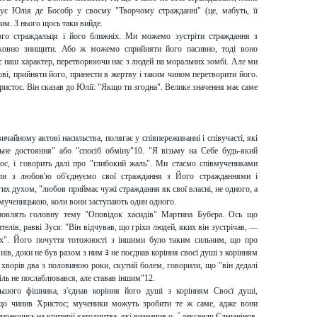
є Юлія де Бособр у своєму "Творчому стражданні" (це, мабуть, її
им. З нього щось таки вийде.
ого страждальця і його ближніх. Ми можемо зустріти страждання з
уховно знищити. Або ж можемо сприйняти його пасивно, тоді воно
сує наш характер, перетворюючи нас з людей на моральних зомбі. Але ми
і, прийняти його, принести в жертву і таким чином перетворити його.
ристос. Він сказав до Юлії: "Якщо ти згодна". Велике значення має саме
чайному актові насильства, полягає у співпереживанні і співучасті, які
ьне достояння" або "спосіб обміну"10. "Я візьму на Себе будь-який
с, і говорить далі про "глибокий жаль". Ми стаємо співмучениками
оли з любов'ю об'єднуємо свої страждання з Його стражданнями і
х духом, "любов приймає чужі страждання як свої власні, не одного, а
мученицькою, коли вони заступають один одного.
ановлять головну тему "Оповідок хасидів" Мартина Бубера. Ось що
елів, равві Зуся: "Він відчував, що гріхи людей, яких він зустрічав, —
них". Його почуття тотожності з іншими було таким сильним, що про
внів, доки не був разом з ним ﾖ не поєднав коріння своєї душі з корінням
хворів два з половиною роки, скутий болем, говорили, що "він дедалі
іль не послаблювався, але ставав іншим"12.
ьшого фішника, з'єднав коріння його душі з корінням Своєї душі,
 що чинив Христос; мученики можуть зробити те ж саме, адже вони
ираючись на критерії католицтва, які визначив о. ﾞлександр Єльчанінов,