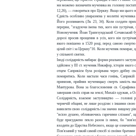
ми можемо визначити мученика як головну постать 
12,26), — говориться про Церкву. Якщо ми цього н
Єдність особливо увиразнена у молитві мученика 
Його розпинають (Лк 23, 34). Коли солдати прих
перерви, "згадуючи імена тих, кого він зустрічав,
Новомученик Йоан Трапезундський Сочавський був 
дорозі просив прощення в усіх, кого він зустріч
якого повішено в 1520 році, перед самою смертю
цілий світ і за Церкву"16. Коли мученик помирає, ц
у спільноті святих.
Іноді солідарність набирає форми реального заступ
здійснює у III ст. мученик Никифор, історія якого
отцем Саприкієм була розірвана через дрібну св
помиритись. Коли настали часи гонінь, Саприкій 
принизив, прийняв мученицьку смерть замість нь
Мантурова. Вона за благословення св. Серафима
завершив своїх справ на землі; Михаїл одужав, а О
Солідарність, взаємне заступництво — головні 
чернечій общині, не лише розділяє з іншими свою 
виявляти свою солідарність і на значно вищому рі
"всією душею, обливаючись гарячими слізьми", щ
буде присуджено пекло разом із ними, бо "пов'
входити до Царства Небесного, якщо це означатиме,
Пов'язаний у такий самий спосіб зі своїми братами 