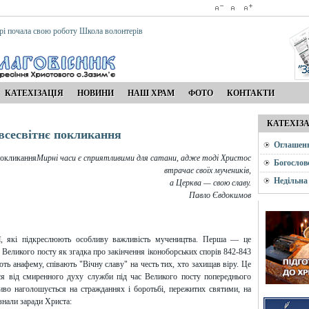
рі почала свою роботу Школа волонтерів
КАТЕХІЗАЦІЯ
НОВИНИ
НАШ ХРАМ
ФОТО
КОНТАКТИ
КАТЕХІЗ
 всесвітнє покликання
Оглашен
Мирні часи є сприятливими для сатани, адже тоді Христос
Богослов
втрачає своїх мучеників,
Недільна
а Церква — свою славу.
Павло Євдокимов
ії, які підкреслюють особливу важливість мучеництва. Перша — це
Великого посту як згадка про закінчення іконоборських спорів 842-843
ють анафему, співають "Вічну славу" на честь тих, хто захищав віру. Це
ься від смиренного духу служби під час Великого посту попереднього
иво наголошується на стражданнях і боротьбі, пережитих святими, на
азнали заради Христа: