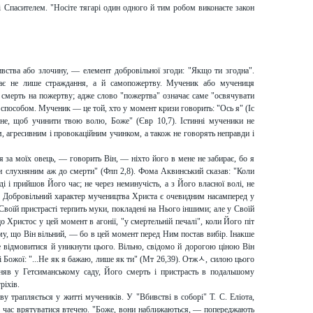
зі Спасителем. "Носіте тягарі один одного й тим робом виконаєте закон
вства або злочину, — елемент добровільної згоди: "Якщо ти згодна".
чає не лише страждання, а й самопожертву. Мученик або мучениця
смерть на пожертву; адже слово "пожертва" означає саме "освячувати
 способом. Мученик — це той, хто у момент кризи говорить: "Ось я" (Іс
мене, щоб учинити твою волю, Боже" (Євр 10,7). Істинні мученики не
агресивним і провокаційним учинком, а також не говорять неправди і
 я за моїх овець, — говорить Він, — ніхто його в мене не забирає, бо я
вши слухняним аж до смерти" (Флп 2,8). Фома Аквинський сказав: "Коли
ді і прийшов Його час; не через неминучість, а з Його власної волі, не
2. Добровільний характер мучеництва Христа є очевидним насамперед у
Своїй пристрасті терпить муки, покладені на Нього іншими; але у Своїй
 Христос у цей момент в агонії, "у смертельній печалі", коли Його піт
тому, що Він вільний, — бо в цей момент перед Ним постав вибір. Інакше
 відмовитися й уникнути цього. Вільно, свідомо й дорогою ціною Він
і Божої: "...Не як я бажаю, лише як ти" (Мт 26,39). Отжﾵ, силою цього
йняв у Гетсиманському саду, Його смерть і пристрасть в подальшому
ріхів.
у трапляється у житті мучеників. У "Вбивстві в соборі" Т. С. Еліота,
є час врятуватися втечею. "Боже, вони наближаються, — попереджають