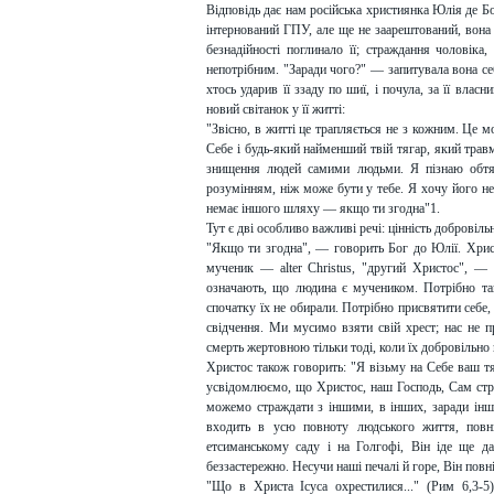
Відповідь дає нам російська християнка Юлія де Бо
інтернований ГПУ, але ще не заарештований, вон
безнадійності поглинало її; страждання чоловіка
непотрібним. "Заради чого?" — запитувала вона себе
хтось ударив її ззаду по шиї, і почула, за її вла
новий світанок у її житті:
"Звісно, в житті це трапляється не з кожним. Це 
Себе і будь-який найменший твій тягар, який трав
знищення людей самими людьми. Я пізнаю обтяж
розумінням, ніж може бути у тебе. Я хочу його не
немає іншого шляху — якщо ти згодна"1.
Тут є дві особливо важливі речі: цінність добровіль
"Якщо ти згодна", — говорить Бог до Юлії. Хрис
мученик — alter Christus, "другий Христос", —
означають, що людина є мучеником. Потрібно та
спочатку їх не обирали. Потрібно присвятити себе, 
свідчення. Ми мусимо взяти свій хрест; нас не 
смерть жертовною тільки тоді, коли їх добровільно
Христос також говорить: "Я візьму на Себе ваш т
усвідомлюємо, що Христос, наш Господь, Сам страж
можемо страждати з іншими, в інших, заради інш
входить в усю повноту людського життя, повн
етсиманському саду і на Голгофі, Він іде ще 
беззастережно. Несучи наші печалі й горе, Він повн
"Що в Христа Ісуса охрестилися..." (Рим 6,3-