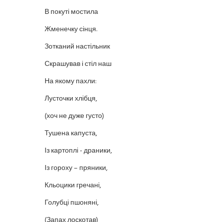
В покуті мостила
Жменечку сінця.
Зотканий настільник
Скрашував і стіл наш
На якому пахли:
Лусточки хлібця,
(хоч не дуже густо)
Тушена капуста,
Із картоплі - драники,
Із гороху – пряники,
Кльоцики гречані,
Голубці пшоняні,
(Запах лоскотав)