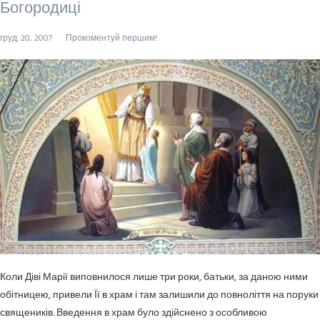
Богородиці
груд. 20, 2007
Прокоментуй першим!
Коли Діві Марії виповни­лося лише три роки, батьки, за даною ними
обітницею, привели Її в храм і там залишили до повноліття на поруки
священиків. Введення в храм було здійснено з особли­вою