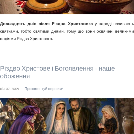
Дванадцять днів після Різдва Христового
у народі називают
святками, тобто святими днями, тому що вони освячені великими
подіями Різдва Христового.
Різдво Христове і Богоявлення - наше
обоження
січ. 07, 2009
Прокоментуй першим!