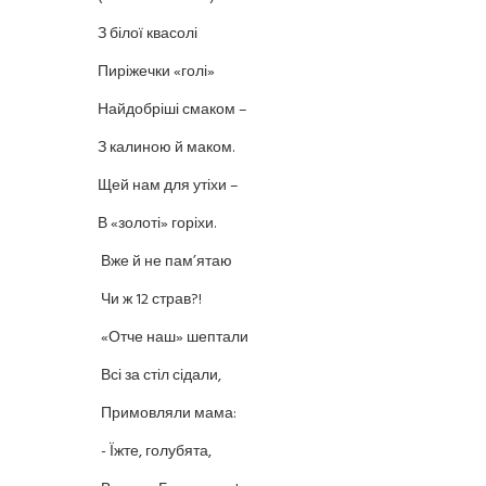
З білої квасолі
Пиріжечки «голі»
Найдобріші смаком –
З калиною й маком.
Щей нам для утіхи –
В «золоті» горіхи.
Вже й не пам’ятаю
Чи ж 12 страв?!
«Отче наш» шептали
Всі за стіл сідали,
Примовляли мама:
- Їжте, голубята,