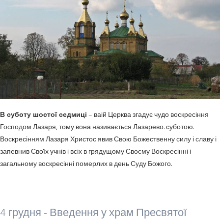
В суботу шостої седмиці
– ваій Церква згадує чудо воскре­сіння
Господом Лазаря, тому вона називається Лазарево. суботою.
Воскресінням Лазаря Христос явив Свою Божестве­нну силу і славу і
запевнив Своїх учнів і всіх в грядущому Своєму Воскресінні і
загально­му воскресінні померлих в день Суду Божого.
4 грудня - Введення у храм Пресвятої