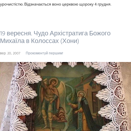
урочистістю. Відзнача­ється воно церквою щороку 4 грудня.
19 вересня. Чудо Архістратига Божого
Михаїла в Колоссах (Хони)
вер. 20, 2007
Прокоментуй першим!