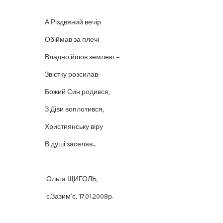
А Різдвяний вечір
Обіймав за плечі
Владно йшов землею –
Звістку розсилав:
Божий Син родився,
З Діви воплотився,
Християнську віру
В душі заселяв...
Ольга ЩИГОЛЬ,
с.Зазим’є, 17.01.2008р.