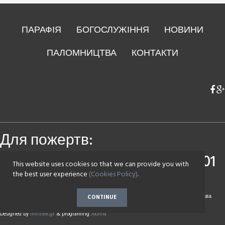
ПАРАФІЯ
БОГОСЛУЖІННЯ
НОВИНИ
ПАЛОМНИЦТВА
КОНТАКТИ
Для пожертв:
Приватбанк
4149 4393 0083 7501
This website uses cookies so that we can provide you with
Монобанк
4441 1144 2142 7590
the best user experience
(Cookies Policy)
.
Copyright © 2017 Парафія на честь Воскресіння Христового села Зазим'є. Всі права
CONTINUE
захищені.
Designed by
minitek.gr
& programing
Joomla