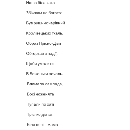
Наша біла хата
Збіжжям не багата:
Був рушник чарівний
Кролівецьких ткаль.
Образ Прісно-Діви
Обгортав в надії,
Щоби умалити
В Боженьки печаль.
Блимала лампада,
Босі ноженята
Тупали по хаті
Трієчко дівчат.
Біля печі – мама