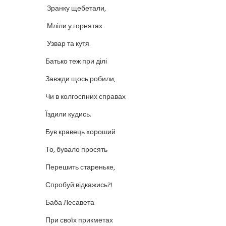
Зранку щебетали,
Мліли у горнятах
Узвар та кутя.
Батько теж при ділі
Завжди щось робили,
Чи в колгоспних справах
Їздили кудись.
Був кравець хороший
То, бувало просять
Перешить стареньке,
Спробуй відкажись?!
Баба Лесавета
При своїх прикметах