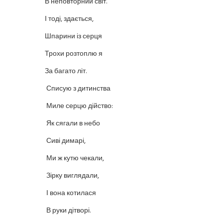
В неповторний світ.
І тоді, здається,
Шпарини із серця
Трохи розтоплю я
За багато літ.
Списую з дитинства
Миле серцю дійство:
Як сягали в небо
Сиві димарі,
Ми ж кутю чекали,
Зірку виглядали,
І вона котилася
В руки дітворі.