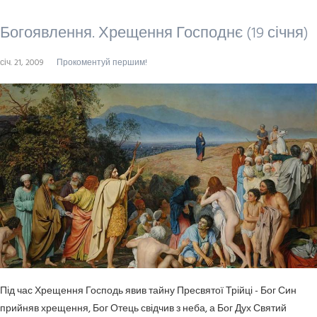
Богоявлення. Хрещення Господнє (19 січня)
січ. 21, 2009
Прокоментуй першим!
Під час Хрещення Господь явив тайну Пресвятої Трійці - Бог Син
прийняв хрещення, Бог Отець свідчив з неба, а Бог Дух Святий