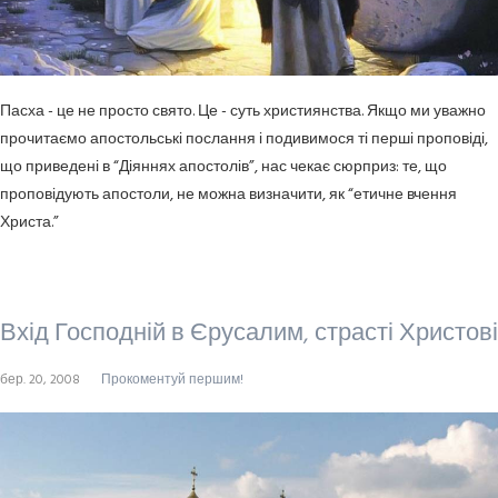
Пасха - це не просто свято. Це - суть християнства. Якщо ми уважно
прочитаємо апостольські послання і подивимося ті перші проповіді,
що приведені в “Діяннях апостолів”, нас чекає сюрприз: те, що
проповідують апостоли, не можна визначити, як “етичне вчення
Христа.”
Вхід Господній в Єрусалим, страсті Христові
бер. 20, 2008
Прокоментуй першим!