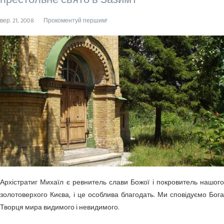
престольне свято в Зазим’ї
вер. 21, 2008
Прокоментуй першим!
Архістратиг Михаїл є ревнитель слави Божої і покровитель нашого
золотоверхого Києва, і це особлива благодать. Ми сповідуємо Бога
Творця мира видимого і невидимого.