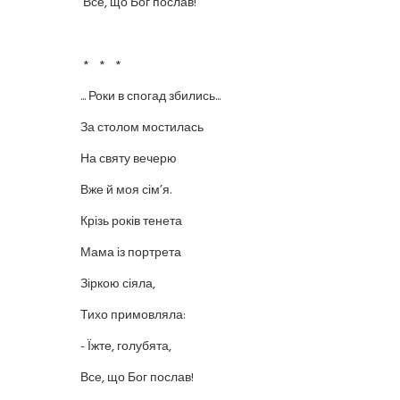
Все, що Бог послав!
* * *
... Роки в спогад збились...
За столом мостилась
На святу вечерю
Вже й моя сім’я.
Крізь років тенета
Мама із портрета
Зіркою сіяла,
Тихо примовляла:
- Їжте, голубята,
Все, що Бог послав!