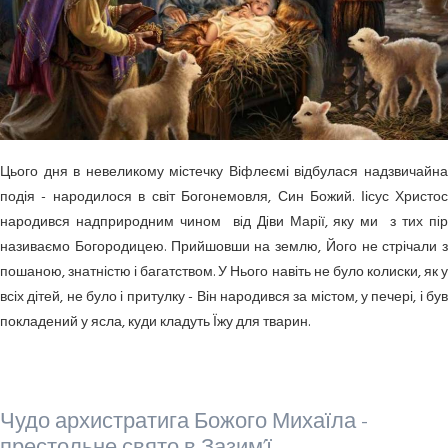
Цього дня в невеликому містечку Віфлеємі відбулася надзвичайна
подія - народилося в світ Богонемовля, Син Божий. Іісус Христос
народився надприродним чином вiд Дiви Марії, яку ми з тих пiр
називаємо Богородицею. Прийшовши на землю, Його не стрічали з
поша­ною, знатністю і багатством. У Нього навіть не було колиски, як у
всіх дітей, не було і притулку - Він народився за містом, у печері, і був
покладений у ясла, куди кладуть Їжу для тварин.
Чудо архистратига Божого Михаїла -