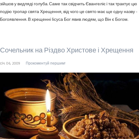
зійшов у видляді голуба. Саме так свідчить Євангеліє і так трактує цю
подію тропар свята Хрещення, від чого це свято має ще одну назву -
Богоявлення. В хрещенні Іісуса Бог явив людям, що Він є Богом.
Сочельник на Різдво Христове і Хрещення
січ. 06, 2009
Прокоментуй першим!