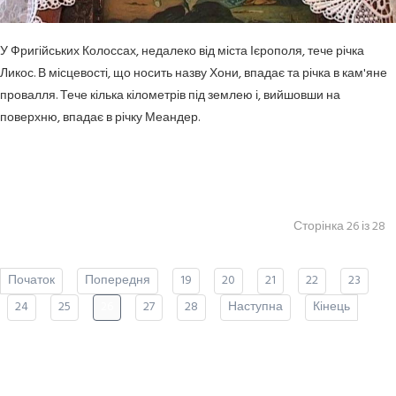
У Фригійських Колоссах, недалеко від міста Ієрополя, тече річка
Ликос. В місцевості, що носить назву Хони, впадає та річка в кам'яне
провалля. Тече кілька кілометрів під землею і, вийшовши на
поверхню, впадає в річку Меандер.
Сторінка 26 із 28
Початок
Попередня
19
20
21
22
23
24
25
26
27
28
Наступна
Кінець