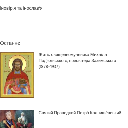
Іновір'я та інослав'я
Останнє
Житіє священномученика Михаїла
Под’єльського, пресвітера Зазимського
(1878–1937)
Святий Праведний Петро́ Калнише́вський