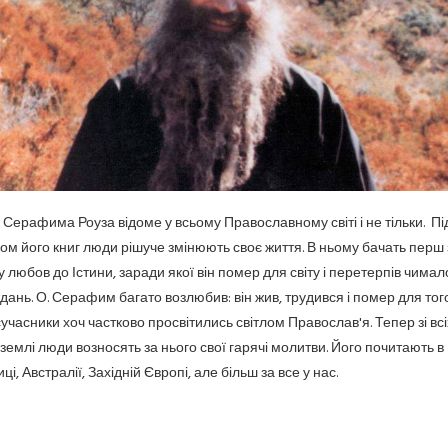
о. Серафима Роуза відоме у всьому Православному світі і не тільки. Пі
ом його книг люди рішуче змінюють своє життя. В ньому бачать перш 
у любов до Істини, заради якої він помер для світу і перетерпів чимал
дань. О. Серафим багато возлюбив: він жив, трудився і помер для тог
сучасники хоч частково просвітились світлом Православ'я. Тепер зі всі
в землі люди возносять за нього свої гарячі молитви. Його почитають в
і, Австралії, Західній Європі, але більш за все у нас.