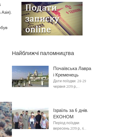
5
Азія).
обув
Найближчі паломництва
Почаївська Лавра
і Кременець
Дати поїздки: 28-29
червня 2019 р.,…
Ізраїль за 6 днів.
ЕКОНОМ
Період поїздки:
вересень 2019 р., 6…