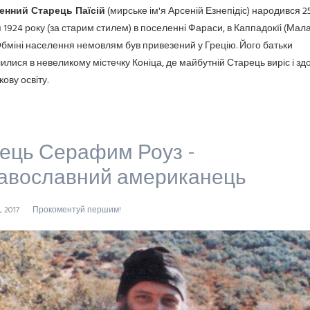
енний Старець Паїсій
(мирське ім'я Арсеній Езнепідіс) народився 2
 1924 року (за старим стилем) в поселенні Фараси, в Каппадокїі (Мала 
бміні населення
немовлям був привезений у Грецію. Його батьки
илися в невеликому містечку Коніца, де майбутній Старець виріс і зд
ову освіту.
ець Серафим Роуз -
авославний американець
, 2017
Прокоментуй першим!