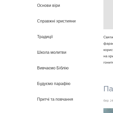
Основи віри
Справжні християни
Традиції
Свят
фарао
корис
Школа молитви
на хр
гонит
Вивчаємо Біблію
Будуємо парафію
Па
Притчі та повчання
бер. 24