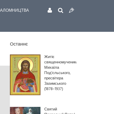
АЛОМНИЦТВА
Останнє
Житіє
священномученика
Михаїла
Под’єльського,
пресвітера
Зазимського
(1878–1937)
Святий