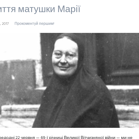
ття матушки Марії
, 2017
Прокоментуй першим!
едодні 22 червня — 69-ї річниці Великої Вітчизняної війни — ми не