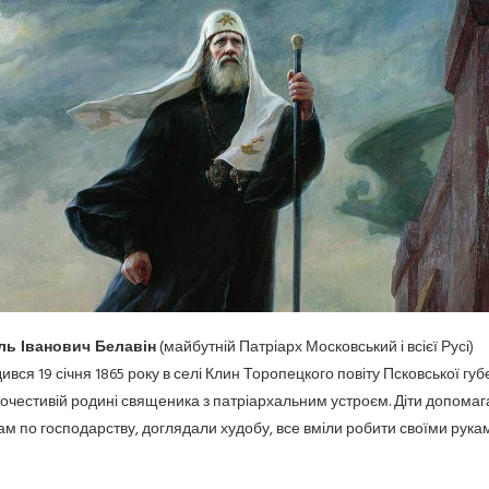
ль Іванович Белавін
(майбутній Патріарх Московський і всієї Русі)
ився 19 січня 1865 року в селі Клин Торопецкого повіту Псковської губе
гочестивій родині священика з патріархальним устроєм. Діти допомаг
ам по господарству, доглядали худобу, все вміли робити своїми рукам