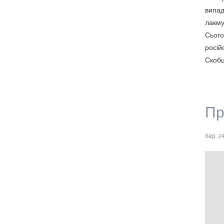
випад
лакму
Сього
росій
Скобц
Пр
бер. 24