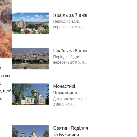
Ізраїль за 7 днів
Період поїздки:
вересень 2019 р., 7…
Ізраїль за 8 днів
Період поїздки:
вересень 2019 р., 8…
д
за все
о
Монастирі
о, щоб
Черкащини
х
Дати поїздки: червень,
2 дні/2 ночі…
Святині Поділля
та Буковини