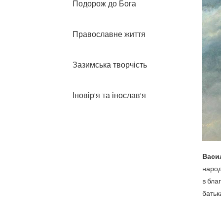
Подорож до Бога
Православне життя
Зазимська творчість
Іновір'я та інослав'я
Васи
народ
в бла
батьк