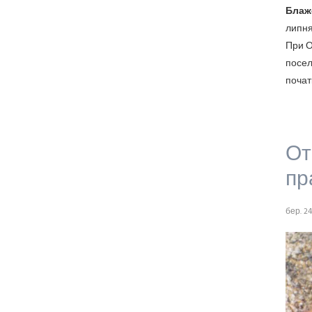
Блаж
липня
При О
посел
початк
От
пр
бер. 24