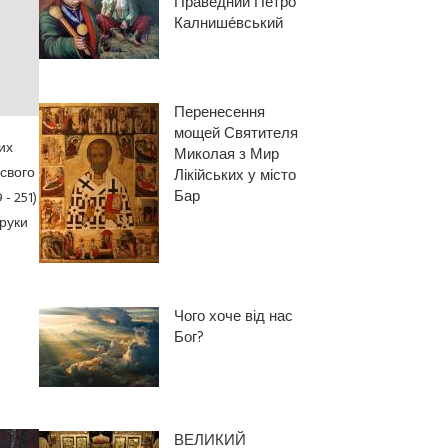
Праведний Петро́
Калнише́вський
Перенесення
мощей Святителя
их
Миколая з Мир
 свого
Лікійських у місто
Бар
- 251)
 руки
Чого хоче від нас
Бог?
ВЕЛИКИЙ