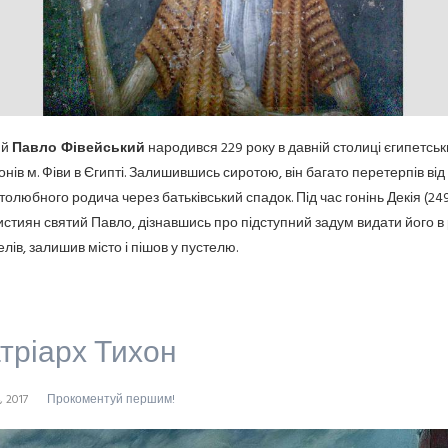
ий
Павло Фівейський
народився 229 року в давній столиці єгипетськ
нів м. Фіви в Єгипті. Залишившись сиротою, він багато перетерпів від
толюбного родича через батьківський спадок. Під час гонінь Декія (249 
истиян святий Павло, дізнавшись про підступний задум видати його в
елів, залишив місто і пішов у пустелю.
тріарх Тихон
, 2017
Прокоментуй першим!