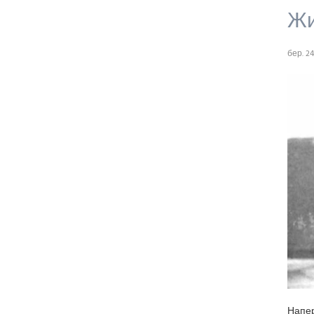
Жи
бер. 24
Напер