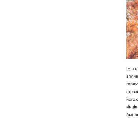
Ім'я 
вплив
гаряч
страж
його 
кінці
Америц