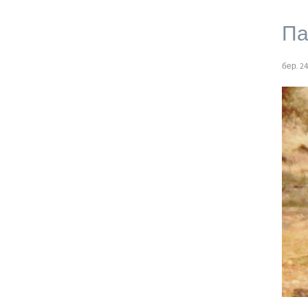
Па
бер. 24