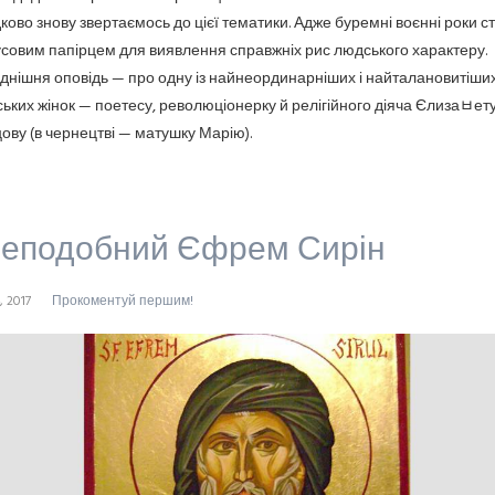
ково знову звертаємось до цієї тематики. Адже буремні воєнні роки с
совим папірцем для виявлення справжніх рис людського характеру.
днішня оповідь — про одну із найнеординарніших і найталановитіши
ських жінок — поетесу, революціонерку й релігійного діяча Єлизаﾲет
ову (в чернецтві — матушку Марію).
еподобний Єфрем Сирін
, 2017
Прокоментуй першим!