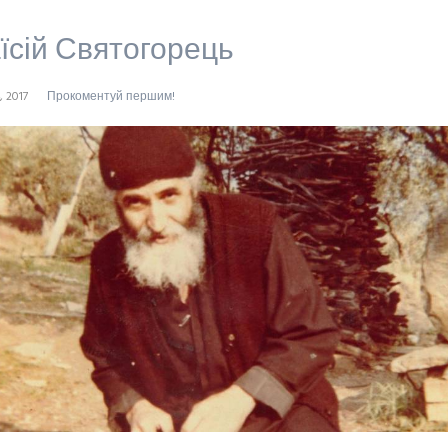
їсій Святогорець
, 2017
Прокоментуй першим!